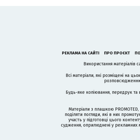
РЕКЛАМА НА САЙТІ
ПРО ПРОЄКТ
ПО
Використання матеріалів с
Всі матеріали, які розміщені на цьо
розповсюдженню в
Будь-яке копіювання, передрук та 
Матеріали з плашкою PROMOTED, 
поділяти погляди, які в них промо
участь у підготовці цього контенту
судження, оприлюднені у рекламних м