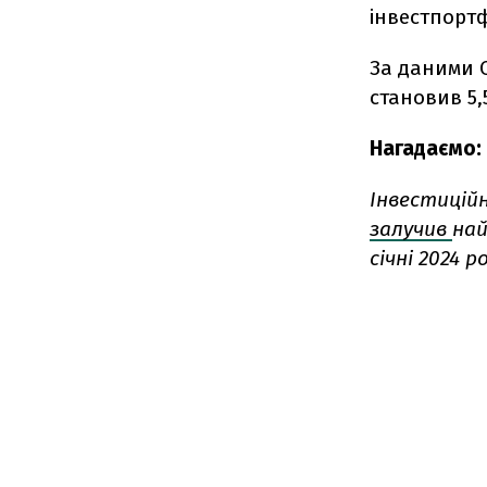
інвестпортф
За даними C
становив 5,
Нагадаємо:
Інвестиційни
залучив
най
січні 2024 