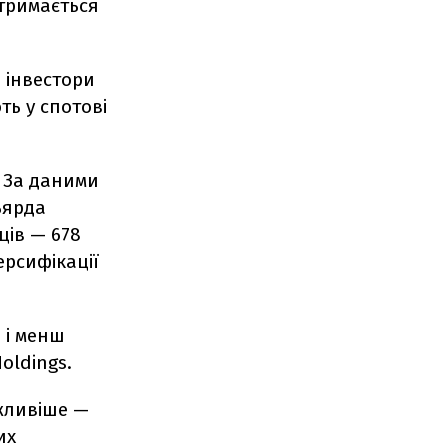
 тримається
 інвестори
ть у спотові
. За даними
ьярда
ців — 678
ерсифікації
 і менш
Holdings.
ажливіше —
их