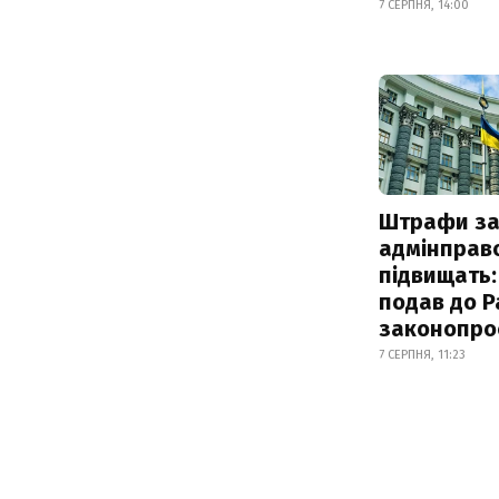
7 СЕРПНЯ, 14:00
Штрафи з
адмінправ
підвищать:
подав до Р
законопро
7 СЕРПНЯ, 11:23