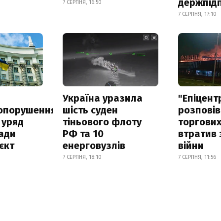
держпід
7 СЕРПНЯ, 16:50
7 СЕРПНЯ, 17:10
а
Україна уразила
"Епіцент
опорушення
шість суден
розповів
 уряд
тіньового флоту
торгових
ади
РФ та 10
втратив 
єкт
енерговузлів
війни
7 СЕРПНЯ, 18:10
7 СЕРПНЯ, 11:56