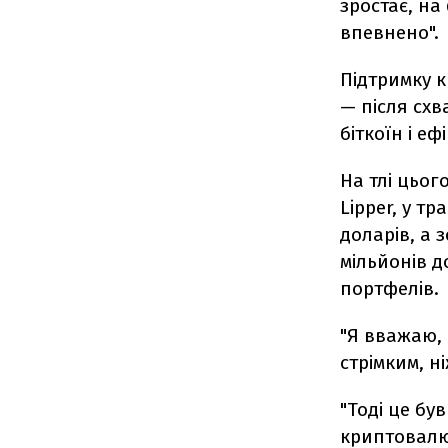
зростає, на
впевнено".
Підтримку 
— після схв
біткоїн і ефі
На тлі цьог
Lipper, у т
доларів, а 
мільйонів д
портфелів.
"Я вважаю,
стрімким, ні
"Тоді це бу
криптовалю