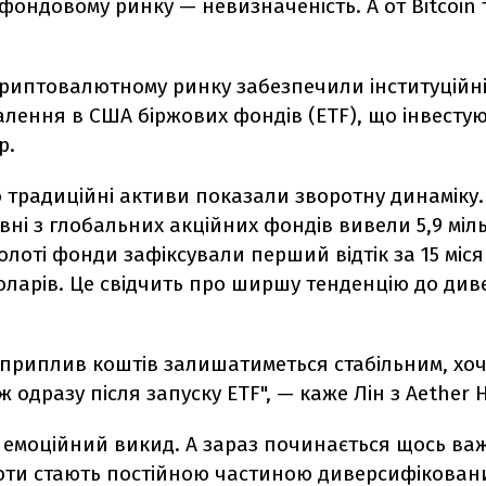
 фондовому ринку — невизначеність. А от Bitcoin
криптовалютному ринку забезпечили інституційні
алення в США біржових фондів (ETF), що інвестую
р.
о традиційні активи показали зворотну динаміку
равні з глобальних акційних фондів вивели 5,9 міл
золоті фонди зафіксували перший відтік за 15 міся
оларів. Це свідчить про ширшу тенденцію до див
 приплив коштів залишатиметься стабільним, хоч
ж одразу після запуску ETF", — каже Лін з Aether 
в емоційний викид. А зараз починається щось в
ти стають постійною частиною диверсифікован