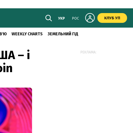
КЛУБ УП
УКР
РОС
В'Ю
WEEKLY CHARTS
ЗЕМЕЛЬНИЙ ГІД
ША – і
РЕКЛАМА:
oin