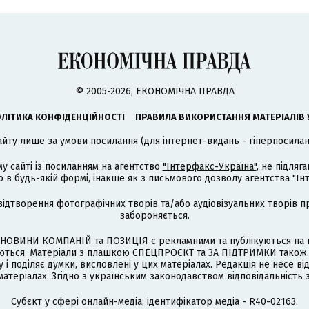
© 2005-2026, ЕКОНОМІЧНА ПРАВДА
ЛІТИКА КОНФІДЕНЦІЙНОСТІ
ПРАВИЛА ВИКОРИСТАННЯ МАТЕРІАЛІВ 
айту лише за умови посилання (для інтернет-видань - гіперпосиланн
му сайті із посиланням на агентство
"Інтерфакс-Україна"
, не підля
 будь-якій формі, інакше як з письмового дозволу агентства "Ін
відтворення фотографічних творів та/або аудіовізуальних творів п
забороняється.
НОВИНИ КОМПАНІЙ та ПОЗИЦІЯ є рекламними та публікуються на п
туються. Матеріали з плашкою СПЕЦПРОЄКТ та ЗА ПІДТРИМКИ також
 і поділяє думки, висловлені у цих матеріалах. Редакція не несе ві
атеріалах. Згідно з українським законодавством відповідальність 
Cубєкт у сфері онлайн-медіа; ідентифікатор медіа - R40-02163.