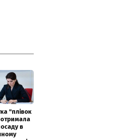
ка "плівок
 отримала
посаду в
чному