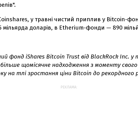
елів".
oinshares, у травні чистий приплив у Bitcoin-фо
5 мільярда доларів, в Etherium-фонди — 890 мільй
й фонд iShares Bitcoin Trust від BlackRock Inc. у
більше щомісячне надходження з моменту свого 
року на тлі зростання ціни Bitcoin до рекордного р
РЕКЛАМА: