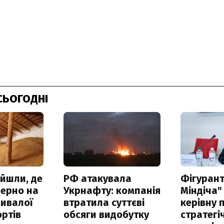
СЬОГОДНІ
айшли, де
РФ атакувала
Фігурант
зерно на
Укрнафту: компанія
Міндіча"
ривалої
втратила суттєві
керівну 
ртів
обсяги видобутку
стратегі