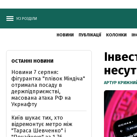
УСІ РОЗДІЛИ
НОВИНИ
ПУБЛІКАЦІЇ
КОЛОНКИ
ІН
Інвес
ОСТАННІ НОВИНИ
несут
Новини 7 серпня:
фігурантка "плівок Міндіча"
АРТУР КРИЖНИ
отримала посаду в
держпідприємстві,
масована атака РФ на
Укрнафту
Київ шукає тих, хто
відремонтує метро між
"Тараса Шевченко" і