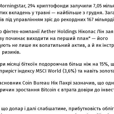
orningstar, 294 криптофонди залучили 7,05 міль
тих вкладень у травні — найбільше з грудня. За
ів під управлінням зріс до рекордних 167 мільярді
 фінтех-компанії Aether Holdings Ніколас Лін за
нову починає виходити на перший план" — його
ють не лише як волатильний актив, а й як інст
 ризиків.
три місяці біткоїн подорожчав більш ніж на 15%, 
риріст індексу MSCI World (3,6%) та навіть золота
засновник Coin Bureau Нік Пакрі зазначив, що одн
ичин зростання Bitcoin є втрата довіри до інвес
, що долар і далі слабшатиме, прибутковість облі