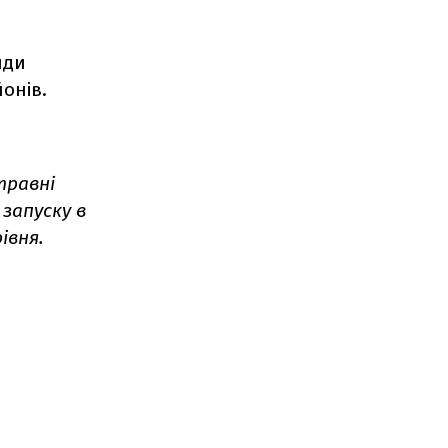
нди
онів.
 травні
запуску в
івня.