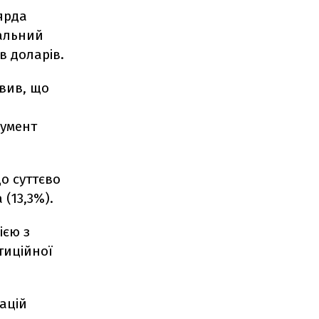
ярда
гальний
в доларів.
явив, що
румент
що суттєво
 (13,3%).
ією з
тиційної
гацій