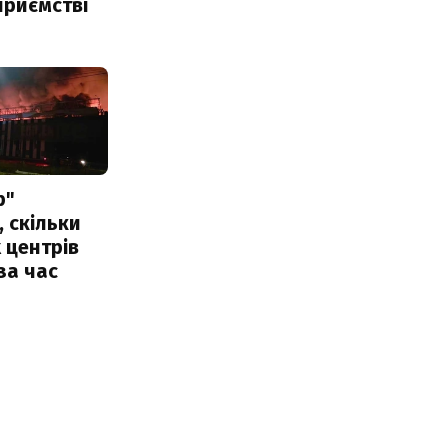
приємстві
р"
, скільки
 центрів
за час