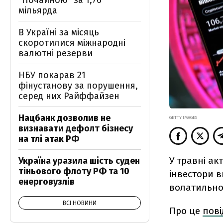
"Почайною" за 1,76
мільярда
В Україні за місяць
скоротилися міжнародні
валютні резерви
НБУ покарав 21
фінустанову за порушення,
серед них Райффайзен
Нацбанк дозволив не
GETTY IMAGES
визнавати дефолт бізнесу
на тлі атак РФ
У травні а
Україна уразила шість суден
тіньового флоту РФ та 10
інвестори в
енерговузлів
волатильнос
ВСІ НОВИНИ
Про це
пов