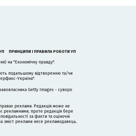
УП
ПРИНЦИПИ І ПРАВИЛА РОБОТИ УП
я) на "Економічну правду".
гають подальшому відтворенню та/чи
терфакс-Україна".
равовласника Getty Images - суворо
равах реклами. Редакція може не
 є рекламними, проте редакція бере
дповідальності за факти та оціночні
за зміст реклами несе рекламодавець.