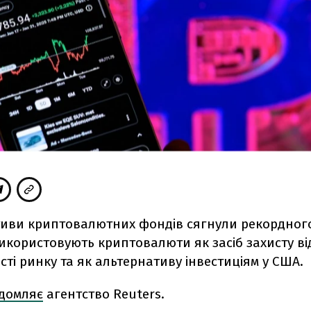
ктиви криптовалютних фондів сягнули рекордног
икористовують криптовалюти як засіб захисту ві
ті ринку та як альтернативу інвестиціям у США.
ідомляє
агентство Reuters.