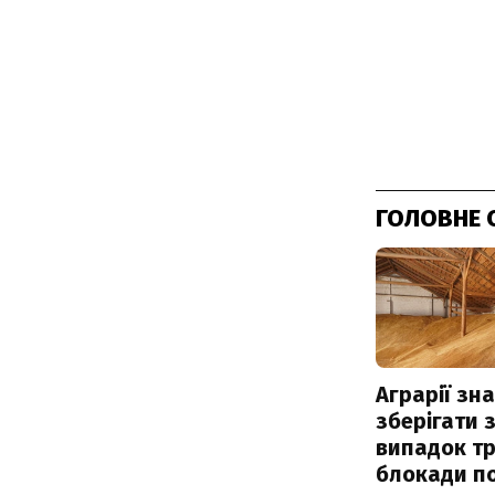
ГОЛОВНЕ 
Аграрії зн
зберігати 
випадок т
блокади по