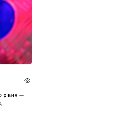
о рівня —
д