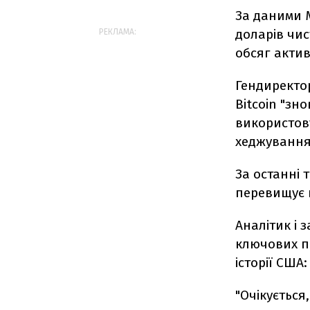
За даними M
доларів чис
РЕКЛАМА:
обсяг актив
Гендиректор
Bitcoin "з
використову
хеджування
За останні 
перевищує п
Аналітик і 
ключових пр
історії США:
"Очікується