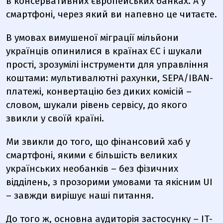
в консервативних європейських банках. А у
смартфоні, через який ви напевно це читаєте.
В умовах вимушеної міграції мільйони
українців опинилися в країнах ЄС і шукали
прості, зрозумілі інструменти для управління
коштами: мультивалютні рахунки, SEPA/IBAN-
платежі, конвертацію без диких комісій –
словом, шукали рівень сервісу, до якого
звикли у своїй країні.
Ми звикли до того, що фінансовий хаб у
смартфоні, якими є більшість великих
українських необанків – без фізичних
відділень, з прозорими умовами та якісним UI
– завжди вирішує наші питання.
До того ж, основна аудиторія застосунку – IT-