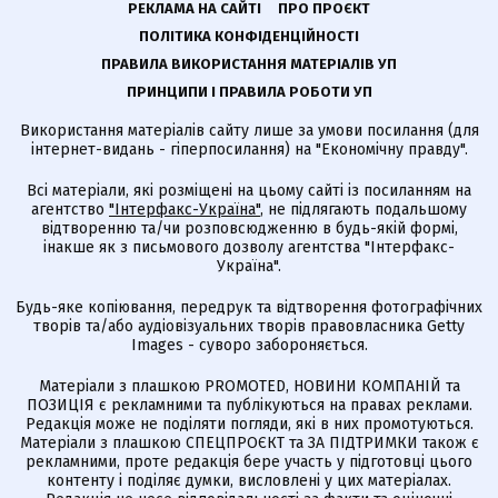
РЕКЛАМА НА САЙТІ
ПРО ПРОЄКТ
ПОЛІТИКА КОНФІДЕНЦІЙНОСТІ
ПРАВИЛА ВИКОРИСТАННЯ МАТЕРІАЛІВ УП
ПРИНЦИПИ І ПРАВИЛА РОБОТИ УП
Використання матеріалів сайту лише за умови посилання (для
інтернет-видань - гіперпосилання) на "Економічну правду".
Всі матеріали, які розміщені на цьому сайті із посиланням на
агентство
"Інтерфакс-Україна"
, не підлягають подальшому
відтворенню та/чи розповсюдженню в будь-якій формі,
інакше як з письмового дозволу агентства "Інтерфакс-
Україна".
Будь-яке копіювання, передрук та відтворення фотографічних
творів та/або аудіовізуальних творів правовласника Getty
Images - суворо забороняється.
Матеріали з плашкою PROMOTED, НОВИНИ КОМПАНІЙ та
ПОЗИЦІЯ є рекламними та публікуються на правах реклами.
Редакція може не поділяти погляди, які в них промотуються.
Матеріали з плашкою СПЕЦПРОЄКТ та ЗА ПІДТРИМКИ також є
рекламними, проте редакція бере участь у підготовці цього
контенту і поділяє думки, висловлені у цих матеріалах.