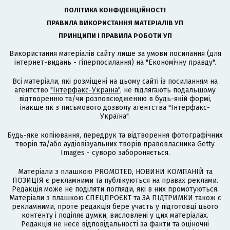
ПОЛІТИКА КОНФІДЕНЦІЙНОСТІ
ПРАВИЛА ВИКОРИСТАННЯ МАТЕРІАЛІВ УП
ПРИНЦИПИ І ПРАВИЛА РОБОТИ УП
Використання матеріалів сайту лише за умови посилання (для
інтернет-видань - гіперпосилання) на "Економічну правду".
Всі матеріали, які розміщені на цьому сайті із посиланням на
агентство
"Інтерфакс-Україна"
, не підлягають подальшому
відтворенню та/чи розповсюдженню в будь-якій формі,
інакше як з письмового дозволу агентства "Інтерфакс-
Україна".
Будь-яке копіювання, передрук та відтворення фотографічних
творів та/або аудіовізуальних творів правовласника Getty
Images - суворо забороняється.
Матеріали з плашкою PROMOTED, НОВИНИ КОМПАНІЙ та
ПОЗИЦІЯ є рекламними та публікуються на правах реклами.
Редакція може не поділяти погляди, які в них промотуються.
Матеріали з плашкою СПЕЦПРОЄКТ та ЗА ПІДТРИМКИ також є
рекламними, проте редакція бере участь у підготовці цього
контенту і поділяє думки, висловлені у цих матеріалах.
Редакція не несе відповідальності за факти та оціночні