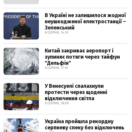
В Україні не залишилося жодної
неушкодженої електростанції –
Зеленський
8 СЕРПНЯ, 14:10
Китай закриває аеропорт і
зупиняє потяги через тайфун
"Дельфін"
8 СЕРПНЯ, 17:10
У Венесуелі спалахнули
протести через щоденні
відключення світла
8 СЕРПНЯ, 18:00
Україна пройшла рекордну
серпневу спеку без відключень