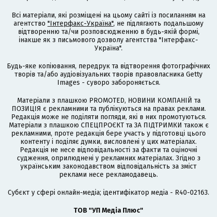
Всі матеріали, які розміщені на цьому сайті із посиланням на
агентство
"Інтерфакс-Україна"
, не підлягають подальшому
відтворенню та/чи розповсюдженню в будь-якій формі,
інакше як з письмового дозволу агентства "Інтерфакс-
Україна".
Будь-яке копіювання, передрук та відтворення фотографічних
творів та/або аудіовізуальних творів правовласника Getty
Images - суворо забороняється.
Матеріали з плашкою PROMOTED, НОВИНИ КОМПАНІЙ та
ПОЗИЦІЯ є рекламними та публікуються на правах реклами.
Редакція може не поділяти погляди, які в них промотуються.
Матеріали з плашкою СПЕЦПРОЄКТ та ЗА ПІДТРИМКИ також є
рекламними, проте редакція бере участь у підготовці цього
контенту і поділяє думки, висловлені у цих матеріалах.
Редакція не несе відповідальності за факти та оціночні
судження, оприлюднені у рекламних матеріалах. Згідно з
українським законодавством відповідальність за зміст
реклами несе рекламодавець.
Cубєкт у сфері онлайн-медіа; ідентифікатор медіа - R40-02163.
ТОВ "УП Медіа Плюс"