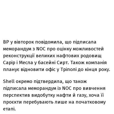
BP у вівторок повідомила, що підписала
меморандум з NOC про оцінку можливостей
реконструкції великих нафтових родовищ
Сарір і Месла у басейні Сирт. Також компанія
планує відновити офіс у Тріполі до кінця року.
Shell окремо підтвердила, що також
підписала меморандум із NOC про вивчення
перспектив видобутку нафти й газу, хоча її
проєкти перебувають лише на початковому
етапі.