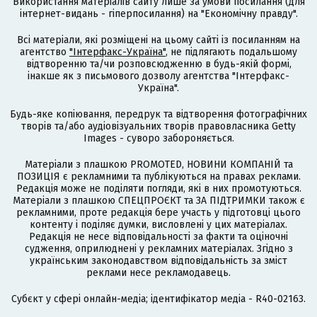
Використання матеріалів сайту лише за умови посилання (для
інтернет-видань - гіперпосилання) на "Економічну правду".
Всі матеріали, які розміщені на цьому сайті із посиланням на
агентство
"Інтерфакс-Україна"
, не підлягають подальшому
відтворенню та/чи розповсюдженню в будь-якій формі,
інакше як з письмового дозволу агентства "Інтерфакс-
Україна".
Будь-яке копіювання, передрук та відтворення фотографічних
творів та/або аудіовізуальних творів правовласника Getty
Images - суворо забороняється.
Матеріали з плашкою PROMOTED, НОВИНИ КОМПАНІЙ та
ПОЗИЦІЯ є рекламними та публікуються на правах реклами.
Редакція може не поділяти погляди, які в них промотуються.
Матеріали з плашкою СПЕЦПРОЄКТ та ЗА ПІДТРИМКИ також є
рекламними, проте редакція бере участь у підготовці цього
контенту і поділяє думки, висловлені у цих матеріалах.
Редакція не несе відповідальності за факти та оціночні
судження, оприлюднені у рекламних матеріалах. Згідно з
українським законодавством відповідальність за зміст
реклами несе рекламодавець.
Cубєкт у сфері онлайн-медіа; ідентифікатор медіа - R40-02163.