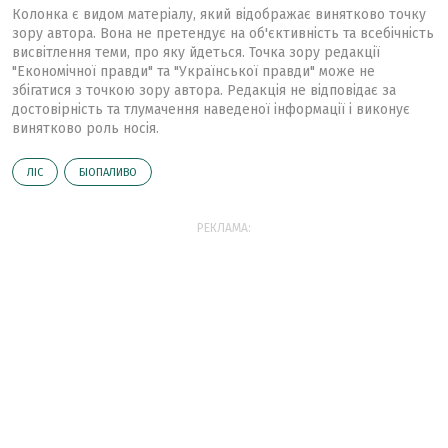
Колонка є видом матеріалу, який відображає винятково точку
зору автора. Вона не претендує на об'єктивність та всебічність
висвітлення теми, про яку йдеться. Точка зору редакції
"Економічної правди" та "Української правди" може не
збігатися з точкою зору автора. Редакція не відповідає за
достовірність та тлумачення наведеної інформації і виконує
винятково роль носія.
ЛІС
БІОПАЛИВО
РЕКЛАМА: