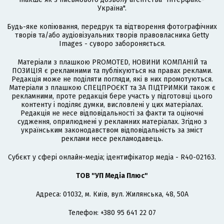
Україна".
Будь-яке копіювання, передрук та відтворення фотографічних
творів та/або аудіовізуальних творів правовласника Getty
Images - суворо забороняється.
Матеріали з плашкою PROMOTED, НОВИНИ КОМПАНІЙ та
ПОЗИЦІЯ є рекламними та публікуються на правах реклами.
Редакція може не поділяти погляди, які в них промотуються.
Матеріали з плашкою СПЕЦПРОЄКТ та ЗА ПІДТРИМКИ також є
рекламними, проте редакція бере участь у підготовці цього
контенту і поділяє думки, висловлені у цих матеріалах.
Редакція не несе відповідальності за факти та оціночні
судження, оприлюднені у рекламних матеріалах. Згідно з
українським законодавством відповідальність за зміст
реклами несе рекламодавець.
Cубєкт у сфері онлайн-медіа; ідентифікатор медіа - R40-02163.
ТОВ "УП Медіа Плюс"
Адреса: 01032, м. Київ, вул. Жилянська, 48, 50А
Телефон: +380 95 641 22 07