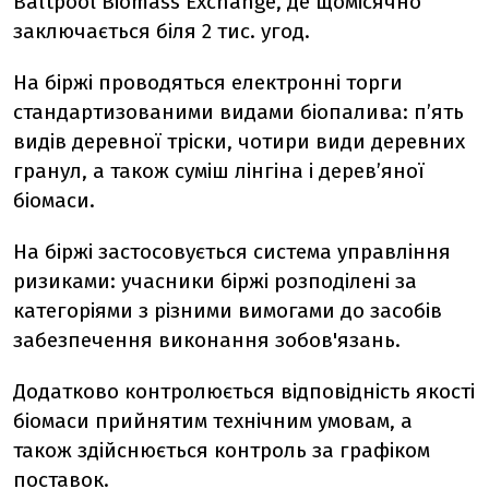
Baltpool Biomass Exchange, де щомісячно
заключається біля 2 тис. угод.
На біржі проводяться електронні торги
стандартизованими видами біопалива: п’ять
видів деревної тріски, чотири види деревних
гранул, а також суміш лінгіна і дерев’яної
біомаси.
На біржі застосовується система управління
ризиками: учасники біржі розподілені за
категоріями з різними вимогами до засобів
забезпечення виконання зобов'язань.
Додатково контролюється відповідність якості
біомаси прийнятим технічним умовам, а
також здійснюється контроль за графіком
поставок.