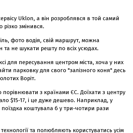
ервісу Uklon, а він розроблявся в той самий
о різко змінився.
іль, фото водія, свій маршрут, можна
 та не шукати решту по всіх усюдах.
аксі для пересування центром міста, хоча у них
айти парковку для свого "залізного коня" десь
олотих Воріт.
о порівнювати з країнами ЄС. Доїхати з центру
ло $15-17, і це дуже дешево. Наприклад, у
а поїздка коштувала б у три-чотири рази
технології та полюбляють користуватись усім