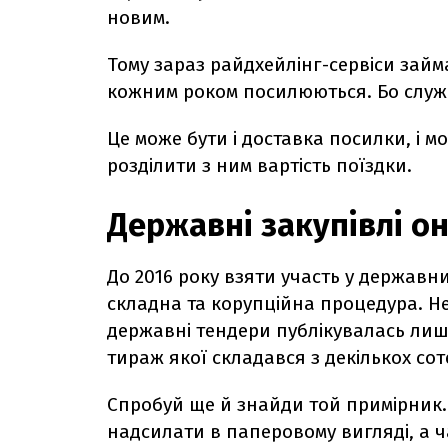
новим.
Тому зараз райдхейлінг-сервіси займа
кожним роком посилюються. Бо служб
Це може бути і доставка посилки, і 
розділити з ним вартість поїздки.
Державні закупівлі о
До 2016 року взяти участь у державн
складна та корупційна процедура. Не
державні тендери публікувалась лише
тираж якої складався з декількох со
Спробуй ще й знайди той примірник. 
надсилати в паперовому вигляді, а ч