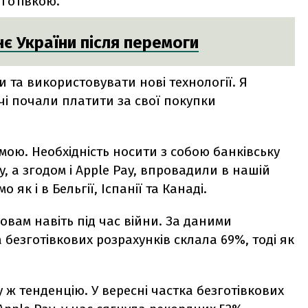
 готівкою.
є України після перемоги
и та використовувати нові технології. Я
ачі почали платити за свої покупки
ою. Необхідність носити з собою банківську
y, а згодом і Apple Pay, впровадили в нашій
о як і в Бельгії, Іспанії та Канаді.
овам навіть під час війни. За даними
 безготівкових розрахунків склала 69%, тоді як
у ж тенденцію. У вересні частка безготівкових