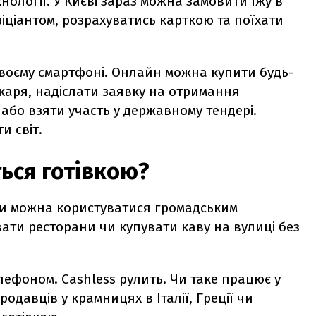
нології. У Києві зараз можна замовити їжу в
фіціантом, розрахуватись карткою та поїхати
у своєму смартфоні. Онлайн можна купити будь-
ікаря, надіслати заявку на отримання
 або взяти участь у державному тендері.
ти світ.
ться готівкою?
їни можна користуватися громадським
увати ресторани чи купувати каву на вулиці без
ефоном. Cashless рулить. Чи таке працює у
одавців у крамницях в Італії, Греції чи