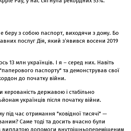
Apple Pay, у нас сягнула рекордних 53%.
е беру з собою паспорт, виходячи з дому. Бо
жавних послуг Дія, який з’явився восени 2019
ь 13 млн українців. І я – серед них. Навіть
"паперового паспорту" та демонстрував свої
кордон до початку війни.
и керованість державою і стабільно
ьйонам українців після початку війни.
му під час отримання "ковідної тисячі" —
аним? Саме тоді та досить вчасно були
м з виплатою допомоги внутрішньопереміщеним