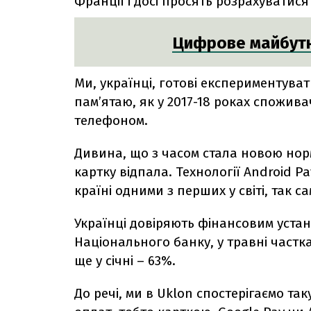
Франції і досі просять розрахуватися
Цифрове майбутн
Ми, українці, готові експериментуват
пам’ятаю, як у 2017-18 роках спожив
телефоном.
Дивина, що з часом стала новою норм
картку відпала. Технології Android Pa
країні одними з перших у світі, так сам
Українці довіряють фінансовим устан
Національного банку, у травні частка
ще у січні – 63%.
До речі, ми в Uklon спостерігаємо так