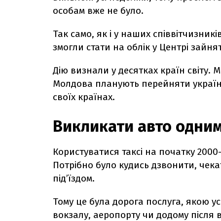
особам вже не було.
Так само, як і у наших співвітчизникі
змогли стати на облік у Центрі зайн
Дію визнали у десятках країн світу. 
Молдова планують перейняти українс
своїх країнах.
Викликати авто одни
Користуватися таксі на початку 2000-
Потрібно було кудись дзвонити, чекат
під’їздом.
Тому це була дорога послуга, якою ус
вокзалу, аеропорту чи додому після в