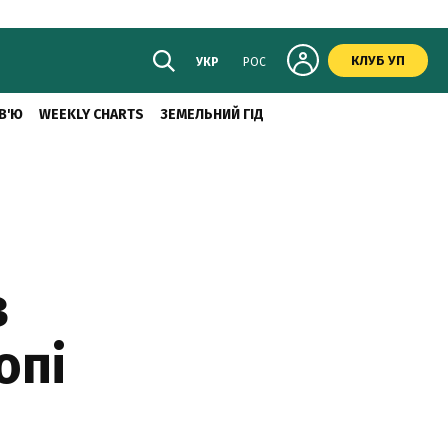
КЛУБ УП
УКР
РОС
В'Ю
WEEKLY CHARTS
ЗЕМЕЛЬНИЙ ГІД
з
опі