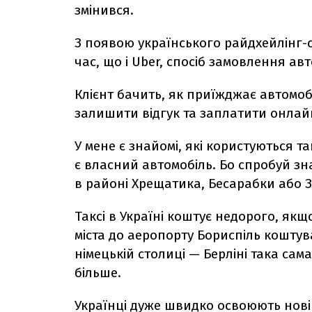
змінився.
З появою українського райдхейлінг-с
час, що і Uber, спосіб замовлення авт
Клієнт бачить, як приїжджає автомоб
залишити відгук та заплатити онлайн
У мене є знайомі, які користуються т
є власний автомобіль. Бо спробуй зн
в районі Хрещатика, Бесарабки або З
Таксі в Україні коштує недорого, якщ
міста до аеропорту Бориспіль коштува
німецькій столиці — Берліні така сам
більше.
Українці дуже швидко освоюють нові 