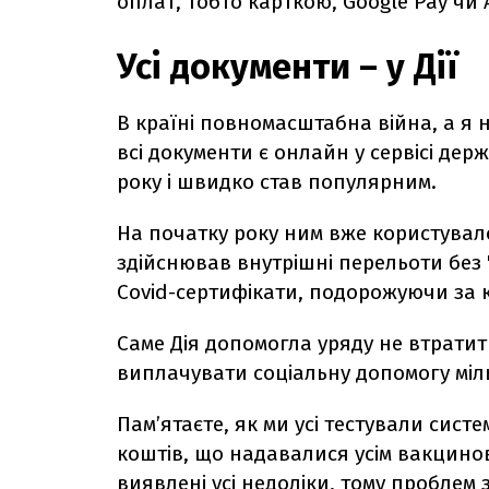
оплат, тобто карткою, Google Pay чи 
Усі документи – у Дії
В країні повномасштабна війна, а я н
всі документи є онлайн у сервісі дер
року і швидко став популярним.
На початку року ним вже користувалос
здійснював внутрішні перельоти без 
Covid-сертифікати, подорожуючи за 
Саме Дія допомогла уряду не втратит
виплачувати соціальну допомогу міл
Пам’ятаєте, як ми усі тестували систе
коштів, що надавалися усім вакцинов
виявлені усі недоліки, тому пробле