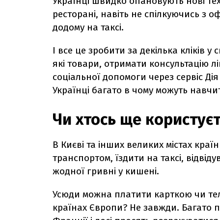
Українці швидко опановують нові тех
ресторані, навіть не спілкуючись з о
додому на таксі.
І все це зробити за декілька кліків 
які товари, отримати консультацію л
соціальної допомоги через сервіс Дія
Українці багато в чому можуть навчи
Чи хтось ще користує
В Києві та інших великих містах кра
транспортом, їздити на таксі, відвід
жодної гривні у кишені.
Усюди можна платити карткою чи тел
країнах Європи? Не завжди. Багато пр