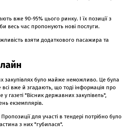
ють вже 90-95% цього ринку. І їх позиції з
и весь час пропонують нові послуги.
можливість взяти додаткового пасажира та
нлайн
их закупівлях було майже неможливо. Це була
 всі вже й згадають, що тоді інформація про
 у газеті "Вісник державних закупівель",
тень екземплярів.
Пропозиції для участі в тендері потрібно було
астина з них "губилася".