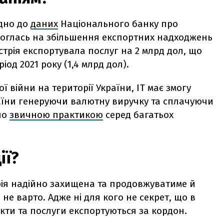
ідно до
даних
Національного банку про
омоглась на збільшення експортних надходжень
стрія експортувала послуг на 2 млрд дол, що
од 2021 року (1,4 млрд дол).
ї війни на території України, ІТ має змогу
аїни генеруючи валютну виручку та сплачуючи
ало
звичною практикою
серед багатьох
ії?
трія надійно захищена та продовжуватиме й
 не варто. Адже ні для кого не секрет, що в
укти та послуги експортуються за кордон.