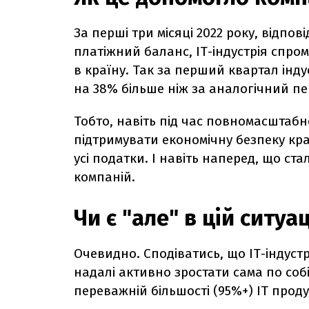
За перші три місяці 2022 року, відпов
платіжний баланс, ІТ-індустрія спр
в країну. Так за перший квартал інду
на 38% більше ніж за аналогічний пері
Тобто, навіть під час повномасштабно
підтримувати економічну безпеку кр
усі податки. І навіть наперед, що ст
компаній.
Чи є "але" в цій ситуац
Очевидно. Сподіватись, що ІТ-індус
надалі активно зростати сама по собі
переважній більшості (95%+) ІТ прод