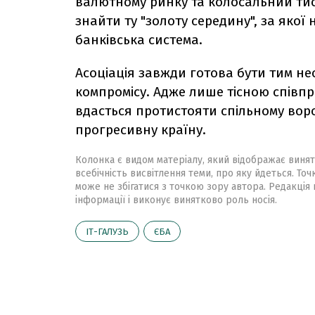
валютному ринку та колосальний тис
знайти ту "золоту середину", за якої
банківська система.
Асоціація завжди готова бути тим 
компромісу. Адже лише тісною співпр
вдасться протистояти спільному воро
прогресивну країну.
Колонка є видом матеріалу, який відображає винят
всебічність висвітлення теми, про яку йдеться. Точ
може не збігатися з точкою зору автора. Редакція 
інформації і виконує винятково роль носія.
ІТ-ГАЛУЗЬ
ЄБА