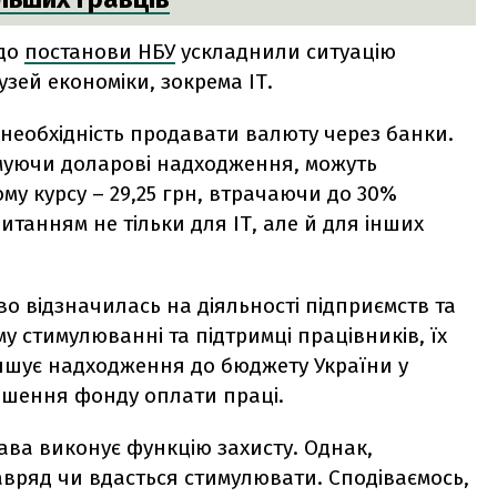
 до
постанови НБУ
ускладнили ситуацію
зей економіки, зокрема ІТ.
є необхідність продавати валюту через банки.
имуючи доларові надходження, можуть
му курсу – 29,25 грн, втрачаючи до 30%
итанням не тільки для ІТ, але й для інших
во відзначилась на діяльності підприємств та
у стимулюванні та підтримці працівників, їх
еншує надходження до бюджету України у
еншення фонду оплати праці.
ава виконує функцію захисту. Однак,
вряд чи вдасться стимулювати. Сподіваємось,