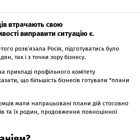
вців втрачають свою
вості виправити ситуацію є.
того розв’язала Росія, підготуватись було
ян, так і з точки зору бізнесу.
на прикладі профільного комітету
казати, що більшість бізнесів готували "плани
иємців мали напрацьовані плани дій стосовно
ців та їх родин, продовження повноцінної
аніям?