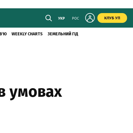
КЛУБ УП
УКР
РОС
В'Ю
WEEKLY CHARTS
ЗЕМЕЛЬНИЙ ГІД
 в умовах