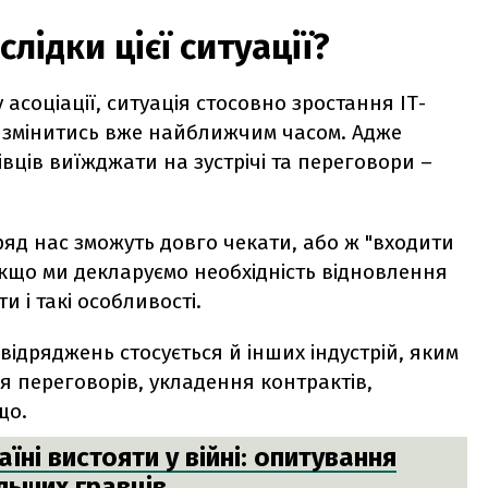
лідки цієї ситуації?
 асоціації, ситуація стосовно зростання ІТ-
о змінитись вже найближчим часом. Адже
вців виїжджати на зустрічі та переговори –
ряд нас зможуть довго чекати, або ж "входити
 якщо ми декларуємо необхідність відновлення
и і такі особливості.
відряджень стосується й інших індустрій, яким
я переговорів, укладення контрактів,
ощо.
їні вистояти у війні: опитування
льших гравців