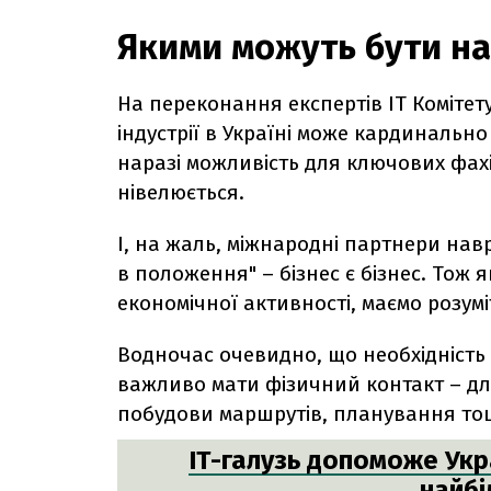
Якими можуть бути нас
На переконання експертів ІТ Комітету
індустрії в Україні може кардинальн
наразі можливість для ключових фахі
нівелюється.
І, на жаль, міжнародні партнери нав
в положення" – бізнес є бізнес. Тож
економічної активності, маємо розуміт
Водночас очевидно, що необхідність 
важливо мати фізичний контакт – дл
побудови маршрутів, планування т
ІТ-галузь допоможе Укра
найбі