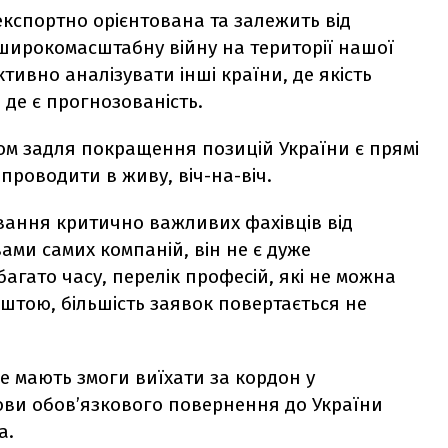
експортно орієнтована та залежить від
широкомасштабну війну на території нашої
ивно аналізувати інші країни, де якість
 де є прогнозованість.
ом задля покращення позицій України є прямі
проводити в живу, віч-на-віч.
вання критично важливих фахівців від
вами самих компаній, він не є дуже
агато часу, перелік професій, які не можна
штою, більшість заявок повертається не
не мають змоги виїхати за кордон у
ови обов’язкового повернення до України
а.