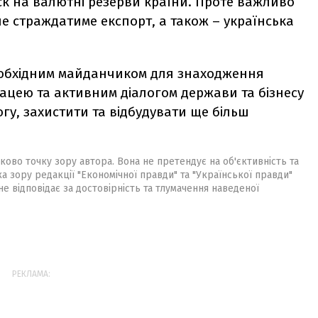
к на валютні резерви країни. Проте важливо
 не страждатиме експорт, а також – українська
необхідним майданчиком для знаходження
ацею та активним діалогом держави та бізнесу
гу, захистити та відбудувати ще більш
ково точку зору автора. Вона не претендує на об'єктивність та
ка зору редакції "Економічної правди" та "Української правди"
не відповідає за достовірність та тлумачення наведеної
РЕКЛАМА: