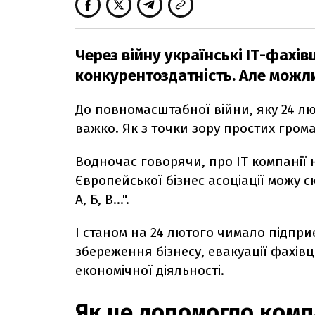
Через війну українські ІТ-фахі
конкурентоздатність. Але можли
До повномасштабної війни, яку 24 лю
важко. Як з точки зору простих громад
Водночас говорячи, про ІТ компанії 
Європейської бізнес асоціації можу с
А, Б, В…".
І станом на 24 лютого чимало підпр
збереження бізнесу, евакуації фахів
економічної діяльності.
Як це допомогло комп