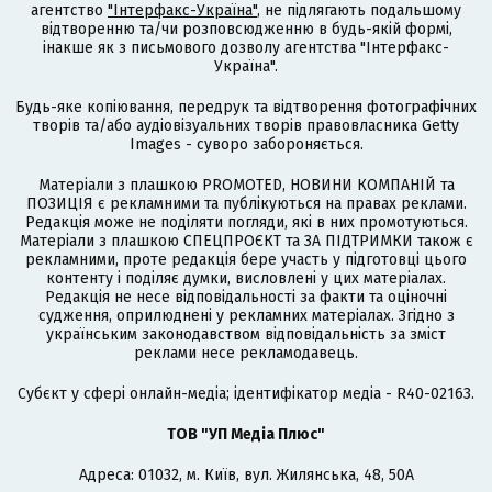
агентство
"Інтерфакс-Україна"
, не підлягають подальшому
відтворенню та/чи розповсюдженню в будь-якій формі,
інакше як з письмового дозволу агентства "Інтерфакс-
Україна".
Будь-яке копіювання, передрук та відтворення фотографічних
творів та/або аудіовізуальних творів правовласника Getty
Images - суворо забороняється.
Матеріали з плашкою PROMOTED, НОВИНИ КОМПАНІЙ та
ПОЗИЦІЯ є рекламними та публікуються на правах реклами.
Редакція може не поділяти погляди, які в них промотуються.
Матеріали з плашкою СПЕЦПРОЄКТ та ЗА ПІДТРИМКИ також є
рекламними, проте редакція бере участь у підготовці цього
контенту і поділяє думки, висловлені у цих матеріалах.
Редакція не несе відповідальності за факти та оціночні
судження, оприлюднені у рекламних матеріалах. Згідно з
українським законодавством відповідальність за зміст
реклами несе рекламодавець.
Cубєкт у сфері онлайн-медіа; ідентифікатор медіа - R40-02163.
ТОВ "УП Медіа Плюс"
Адреса: 01032, м. Київ, вул. Жилянська, 48, 50А