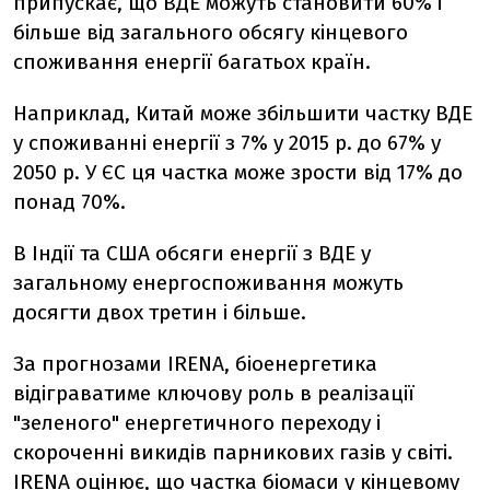
припускає, що ВДЕ можуть становити 60% і
більше від загального обсягу кінцевого
споживання енергії багатьох країн.
Наприклад, Китай може збільшити частку ВДЕ
у споживанні енергії з 7% у 2015 р. до 67% у
2050 р. У ЄС ця частка може зрости від 17% до
понад 70%.
В Індії та США обсяги енергії з ВДЕ у
загальному енергоспоживання можуть
досягти двох третин і більше.
За прогнозами IRENA, біоенергетика
відіграватиме ключову роль в реалізації
"зеленого" енергетичного переходу і
скороченні викидів парникових газів у світі.
IRENA оцінює, що частка біомаси у кінцевому