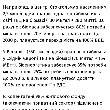
Наприклад, в центрі Стокгольму з населенням
2,3 млн людей працює одна з найбільших в
світі ТЕЦ на біомасі (130 МВт
ел
+ 280 МВт
т
). За
рахунок біомаси забезпечується 80% потреби
міста в теплі і 20% енергії на транспорті. До
2030 р. планується перехід міста на 100% ВДЕ.
У Вільнюсі (550 тис. людей) працює найбільша
у Східній Європі ТЕЦ на біомасі (70 МВт
ел
+ 164
МВт
т
). Біоенергетика забезпечує 85% потреби
міста в теплі і 25% потреби в електроенергії.
До 2040 р. в Вільнюсі планується досягти
100% теплової енергії з ВДЕ.
В Копенгагені 98% житлового фонду
(включаючи приватний сектор) підключено
до системи централізованого