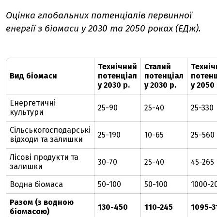
Оцінка глобальних потенціалів первинної
енергії з біомаси у 2030 та 2050 роках (ЕДж).
Технічний
Сталий
Техніч
Вид біомаси
потенціал
потенціал
потенц
у 2030 р.
у 2030 р.
у 2050 
Енергетичні
25-90
25-40
25-330
культури
Сільськогосподарські
25-190
10-65
25-560
відходи та залишки
Лісові продукти та
30-70
25-40
45-265
залишки
Водна біомаса
50-100
50-100
1000-2
Разом (з водною
130-450
110-245
1095-3
біомасою)