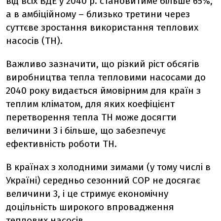
від всіх ВДЕ у 2040 р. становитиме більше 65%,
а в амбіційному – близько третини через
суттєве зростання використання теплових
насосів (ТН).
Важливо зазначити, що різкий ріст обсягів
виробництва тепла тепловими насосами до
2040 року видається ймовірним для країн з
теплим кліматом, для яких коефіцієнт
перетворення тепла ТН може досягти
величини 3 і більше, що забезпечує
ефективність роботи ТН.
В країнах з холодними зимами (у тому числі в
Україні) середньо сезонний СОР не досягає
величини 3, і це стримує економічну
доцільність широкого впровадження
теплових насосів.