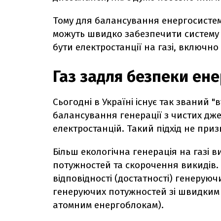
Тому для балансування енергосистеми
можуть швидко забезпечити систему 
бути електростанції на газі, включн
Газ задля безпеки ен
Сьогодні в Україні існує так званий 
балансування генерації з чистих дж
електростанцій. Такий підхід не при
Більш екологічна генерація на газі 
потужностей та скорочення викидів. 
відповідності (достатності) генерую
генеруючих потужностей зі швидким с
атомним енергоблокам).