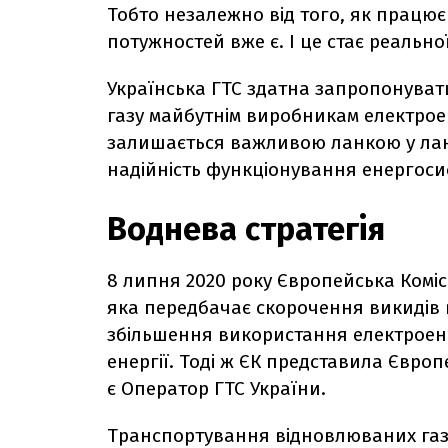
Тобто незалежно від того, як працює
потужностей вже є. І це стає реальн
Українська ГТС здатна запропонува
газу майбутнім виробникам електроене
залишається важливою ланкою у ланц
надійність функціонування енергоси
Воднева стратегія
8 липня 2020 року Європейська Комісі
яка передбачає скорочення викидів 
збільшення використання електроене
енергії. Тоді ж ЄК представила Євро
є Оператор ГТС України.
Транспортування відновлюваних газ