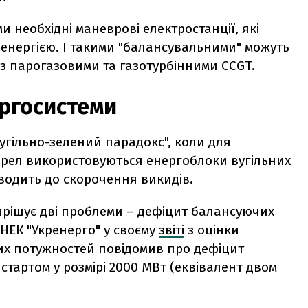
 необхідні маневрові електростанції, які
енергією. І такими "балансувальними" можуть
о з парогазовими та газотурбінними CCGT.
ергосистеми
"вугільно-зелений парадокс", коли для
ерел використовуються енергоблоки вугільних
зводить до скорочення викидів.
вирішує дві проблеми – дефіцит балансуючих
НЕК "Укренерго" у своєму
звіті
з оцінки
чих потужностей повідомив про дефіцит
тартом у розмірі 2000 МВт (еквівалент двом