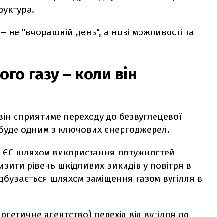
труктура.
– не "вчорашній день", а нові можливості та
го газу – коли він
 він сприятиме переходу до безвуглецевої
о буде одним з ключових енергоджерел.
о ЄС шляхом використання потужностей
зити рівень шкідливих викидів у повітря в
ідбувається шляхом заміщення газом вугілля в
ргетичне агентство) перехід від вугілля до