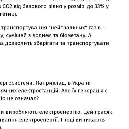
в СО
2
від базового рівня у розмірі до 33% у
гетиці.
а транспортування "нейтральних" газів –
, сумішей з воднем та біометану. А
s дозволить зберігати та транспортувати
ергосистеми. Наприклад, в Україні
нячних електростанцій. Але їх генерація є
о це означає?
они виробляють електроенергію. Цей графік
вання електроенергії. І тоді виникають
.