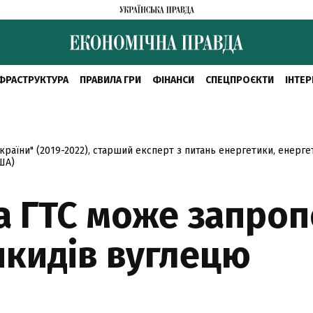
ФРАСТРУКТУРА
ПРАВИЛА ГРИ
ФІНАНСИ
СПЕЦПРОЄКТИ
ІНТЕР
раїни" (2019-2022), старший експерт з питань енергетики, енергети
США)
а ГТС може запроп
кидів вуглецю