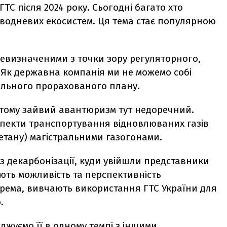
ТС після 2024 року. Сьогодні багато хто
 водневих екосистем. Ця тема стає популярною
невизначеними з точки зору регуляторного,
. Як державна компанія ми не можемо собі
ального прорахованого плану.
, тому зайвий авантюризм тут недоречний.
спекти транспортування відновлюваних газів
етану) магістральними газогонами.
з декарбонізації, куди увійшли представники
нюють можливість та перспективність
рема, вивчають використання ГТС України для
.
джуємо її в одному темпі з іншими