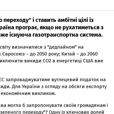
 переходу" і ставить амбітні цілі із
раїна програє, якщо не рухатиметься з
може існуюча газотранспортна система.
світу визначилися з "дедлайном" на
 Євросоюз – до 2050 року; Китай – до 2060
 виключити викиди СО
2
в енергетиці США вже
 ЄС запроваджуватиме вуглецевий податок на
иди. Для України з огляду на обсяги експорту
м економічним викликом.
ава могла б запропонувати своїм громадянам і
"зеленого переходу"? Одну із ключових ролей