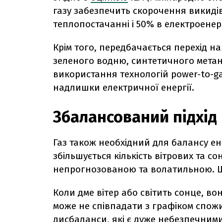
газу забезпечить скорочення викиді
теплопостачанні і 50% в електроенер
Крім того, передбачається перехід н
зеленого водню, синтетичного метану
використання технологій power-to-ga
надлишки електричної енергії.
Збалансований підхід
Газ також необхідний для балансу ен
збільшується кількість вітрових та со
непрогнозованою та волатильною. Щ
Коли дме вітер або світить сонце, в
може не співпадати з графіком спожи
дисбаланси, які є дуже небезпечними