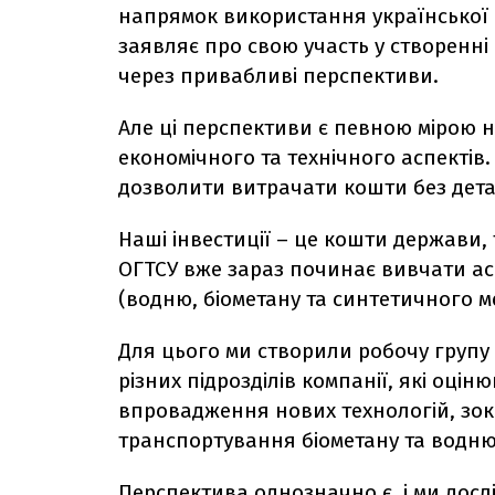
напрямок використання української Г
заявляє про свою участь у створенні
через привабливі перспективи.
Але ці перспективи є певною мірою 
економічного та технічного аспектів
дозволити витрачати кошти без дет
Наші інвестиції – це кошти держави
ОГТСУ вже зараз починає вивчати а
(водню, біометану та синтетичного м
Для цього ми створили робочу групу 
різних підрозділів компанії, які оці
впровадження нових технологій, зок
транспортування біометану та водню
Перспектива однозначно є, і ми дослі