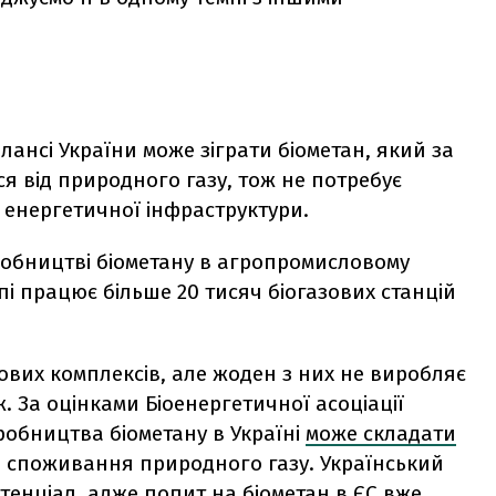
ансі України може зіграти біометан, який за
ся від природного газу, тож не потребує
 енергетичної інфраструктури.
робництві біометану в агропромисловому
пі працює більше 20 тисяч біогазових станцій
зових комплексів, але жоден з них не виробляє
. За оцінками Біоенергетичної асоціації
робництва біометану в Україні
може складати
о споживання природного газу. Український
тенціал, адже попит на біометан в ЄС вже