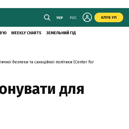
КЛУБ УП
УКР
РОС
В'Ю
WEEKLY CHARTS
ЗЕМЕЛЬНИЙ ГІД
чної безпеки та санкційної політики (Center for
онувати для