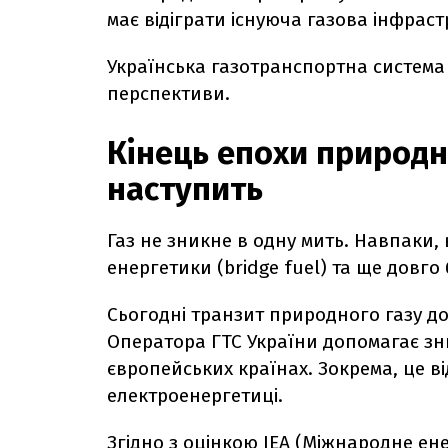
має відіграти існуюча газова інфрас
Українська газотранспортна система
перспективи.
Кінець епохи природно
наступить
Газ не зникне в одну мить. Навпаки,
енергетики (bridge fuel) та ще довг
Сьогодні транзит природного газу д
Оператора ГТС України допомагає зни
європейських країнах. Зокрема, це в
електроенергетиці.
Згідно з
оцінкою
IEA (Міжнародне ене