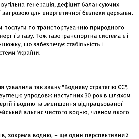
 вугільна генерація, дефіцит балансуючих
ої загрозою для енергетичної безпеки держави.
ти послуги по транспортуванню природного
ргії з газу. Тож газотранспортна система є і
южку, що забезпечує стабільність і
стеми України.
я ухвалила так звану "Водневу стратегію ЄС",
вуглецю упродовж наступних 30 років шляхом
ргії і водню та зменшення відпрацьованої
пейський альянс чистого водню, членом якого
ів, зокрема водню, – ще один перспективний