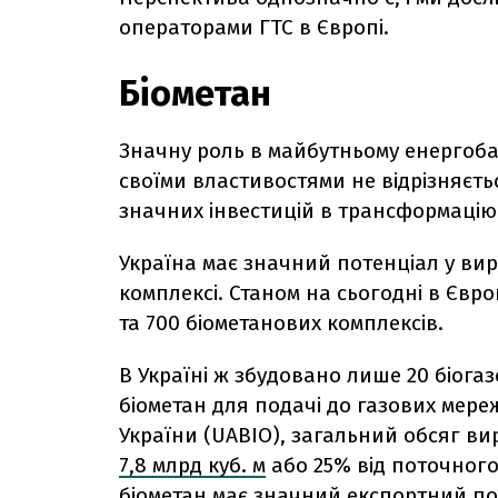
операторами ГТС в Європі.
Біометан
Значну роль в майбутньому енергобал
своїми властивостями не відрізняєть
значних інвестицій в трансформацію
Україна має значний потенціал у ви
комплексі. Станом на сьогодні в Євро
та 700 біометанових комплексів.
В Україні ж збудовано лише 20 біога
біометан для подачі до газових мереж
України (UABIO), загальний обсяг ви
7,8 млрд куб. м
або 25% від поточног
біометан має значний експортний по