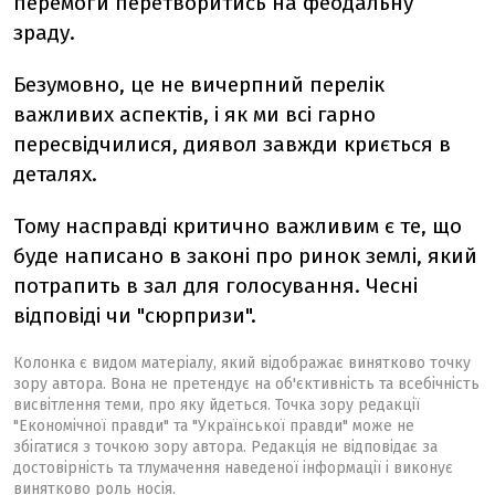
перемоги перетворитись на феодальну
зраду.
Безумовно, це не вичерпний перелік
важливих аспектів, і як ми всі гарно
пересвідчилися, диявол завжди криється в
деталях.
Тому насправді критично важливим є те, що
буде написано в законі про ринок землі, який
потрапить в зал для голосування. Чесні
відповіді чи "сюрпризи".
Колонка є видом матеріалу, який відображає винятково точку
зору автора. Вона не претендує на об'єктивність та всебічність
висвітлення теми, про яку йдеться. Точка зору редакції
"Економічної правди" та "Української правди" може не
збігатися з точкою зору автора. Редакція не відповідає за
достовірність та тлумачення наведеної інформації і виконує
винятково роль носія.