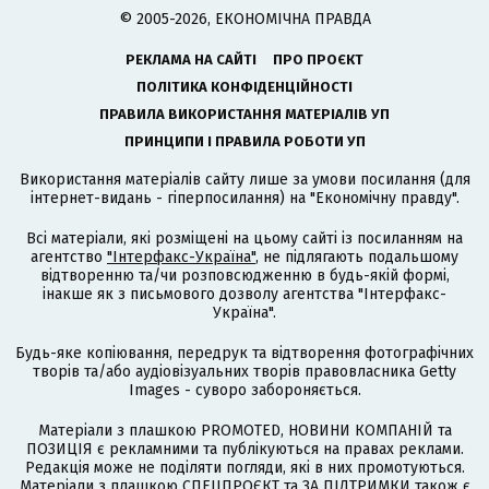
© 2005-2026, ЕКОНОМІЧНА ПРАВДА
РЕКЛАМА НА САЙТІ
ПРО ПРОЄКТ
ПОЛІТИКА КОНФІДЕНЦІЙНОСТІ
ПРАВИЛА ВИКОРИСТАННЯ МАТЕРІАЛІВ УП
ПРИНЦИПИ І ПРАВИЛА РОБОТИ УП
Використання матеріалів сайту лише за умови посилання (для
інтернет-видань - гіперпосилання) на "Економічну правду".
Всі матеріали, які розміщені на цьому сайті із посиланням на
агентство
"Інтерфакс-Україна"
, не підлягають подальшому
відтворенню та/чи розповсюдженню в будь-якій формі,
інакше як з письмового дозволу агентства "Інтерфакс-
Україна".
Будь-яке копіювання, передрук та відтворення фотографічних
творів та/або аудіовізуальних творів правовласника Getty
Images - суворо забороняється.
Матеріали з плашкою PROMOTED, НОВИНИ КОМПАНІЙ та
ПОЗИЦІЯ є рекламними та публікуються на правах реклами.
Редакція може не поділяти погляди, які в них промотуються.
Матеріали з плашкою СПЕЦПРОЄКТ та ЗА ПІДТРИМКИ також є