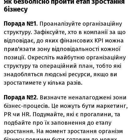
Як безболісно пройти етап зростання
бізнесу
Порада №1
. Проаналізуйте організаційну
структуру. Зафіксуйте, хто в компанії за що
відповідає, до яких фінансових KPI можна
прив'язати зону відповідальності кожної
позиції. Окресліть майбутню організаційну
структуру та операційний план, тобто які
знадобляться людські ресурси, якщо ви
зростатимете у кілька разів.
Порада №2
. Визначте неналагоджені зони
бізнес-процесів. Це можуть бути маркетинг,
PR чи HR. Подумайте, які є прогалини, та
подбайте про їх заповнення до етапу
зростання. На момент зростання організм
бізнесу повинен бути готовим до нових