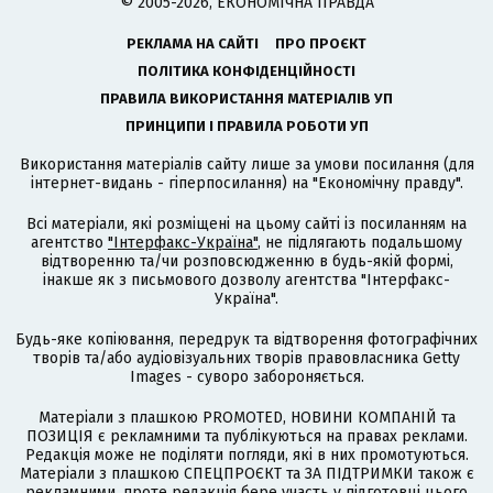
© 2005-2026, ЕКОНОМІЧНА ПРАВДА
РЕКЛАМА НА САЙТІ
ПРО ПРОЄКТ
ПОЛІТИКА КОНФІДЕНЦІЙНОСТІ
ПРАВИЛА ВИКОРИСТАННЯ МАТЕРІАЛІВ УП
ПРИНЦИПИ І ПРАВИЛА РОБОТИ УП
Використання матеріалів сайту лише за умови посилання (для
інтернет-видань - гіперпосилання) на "Економічну правду".
Всі матеріали, які розміщені на цьому сайті із посиланням на
агентство
"Інтерфакс-Україна"
, не підлягають подальшому
відтворенню та/чи розповсюдженню в будь-якій формі,
інакше як з письмового дозволу агентства "Інтерфакс-
Україна".
Будь-яке копіювання, передрук та відтворення фотографічних
творів та/або аудіовізуальних творів правовласника Getty
Images - суворо забороняється.
Матеріали з плашкою PROMOTED, НОВИНИ КОМПАНІЙ та
ПОЗИЦІЯ є рекламними та публікуються на правах реклами.
Редакція може не поділяти погляди, які в них промотуються.
Матеріали з плашкою СПЕЦПРОЄКТ та ЗА ПІДТРИМКИ також є
рекламними, проте редакція бере участь у підготовці цього