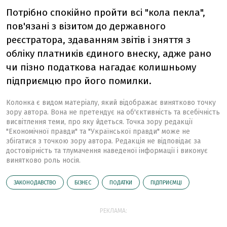
Потрібно спокійно пройти всі "кола пекла",
пов'язані з візитом до державного
реєстратора, здаванням звітів і зняття з
обліку платників єдиного внеску, адже рано
чи пізно податкова нагадає колишньому
підприємцю про його помилки.
Колонка є видом матеріалу, який відображає винятково точку
зору автора. Вона не претендує на об'єктивність та всебічність
висвітлення теми, про яку йдеться. Точка зору редакції
"Економічної правди" та "Української правди" може не
збігатися з точкою зору автора. Редакція не відповідає за
достовірність та тлумачення наведеної інформації і виконує
винятково роль носія.
ЗАКОНОДАВСТВО
БІЗНЕС
ПОДАТКИ
ПІДПРИЄМЦІ
РЕКЛАМА: