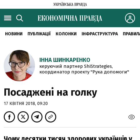
НОВИНИ
ПУБЛІКАЦІЇ
КОЛОНКИ
ІНФРАСТРУКТУРА
ПРАВИЛ
ІННА ШИНКАРЕНКО
керуючий партнер ShiStrategies,
координатор проекту "Рука допомоги"
Посаджені на голку
17 КВІТНЯ 2018, 09:20
Чому десятки тисяч здорових українців у