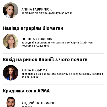
АЛІНА ГАВРИЛЮК
Керівниця відділу рекрутингу King Group
Навіщо аграріям біометан
ПОЛІНА СЕВІДОВА
провідний консультант консалтингової фірми DataDriven
Research & Consulting
Вихід на ринок Японії: з чого почати
АННА ЛЮБИМА
експертка з міжнародного розвитку бізнесу та виходу компаній
на нові ринки
Крадіжка сої в АРМА
АНДРІЙ ПОТЬОМКІН
адвокат