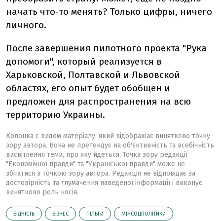
начать что-то менять? Только цифры, ничего
личного.
После завершения пилотного проекта "Рука
допомоги", который реализуется в
Харьковской, Полтавской и Львовской
областях, его опыт будет обобщен и
предложен для распространения на всю
территорию Украины.
Колонка є видом матеріалу, який відображає винятково точку
зору автора. Вона не претендує на об'єктивність та всебічність
висвітлення теми, про яку йдеться. Точка зору редакції
"Економічної правди" та "Української правди" може не
збігатися з точкою зору автора. Редакція не відповідає за
достовірність та тлумачення наведеної інформації і виконує
винятково роль носія.
БІДНІСТЬ
БІЗНЕС
ПІЛЬГИ
МІНСОЦПОЛІТИКИ