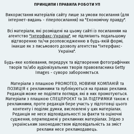
ПРИНЦИПИ І ПРАВИЛА РОБОТИ УП
Використання матеріалів сайту лише за умови посилання (для
інтернет-видань - гіперпосилання) на "Економічну правду".
Всі матеріали, які розміщені на цьому сайті із посиланням на
агентство
"Інтерфакс-Україна"
, не підлягають подальшому
відтворенню та/чи розповсюдженню в будь-якій формі,
інакше як з письмового дозволу агентства "Інтерфакс-
Україна".
Будь-яке копіювання, передрук та відтворення фотографічних
творів та/або аудіовізуальних творів правовласника Getty
Images - суворо забороняється.
Матеріали з плашкою PROMOTED, НОВИНИ КОМПАНІЙ та
ПОЗИЦІЯ є рекламними та публікуються на правах реклами.
Редакція може не поділяти погляди, які в них промотуються.
Матеріали з плашкою СПЕЦПРОЄКТ та ЗА ПІДТРИМКИ також є
рекламними, проте редакція бере участь у підготовці цього
контенту і поділяє думки, висловлені у цих матеріалах.
Редакція не несе відповідальності за факти та оціночні
судження, оприлюднені у рекламних матеріалах. Згідно з
українським законодавством відповідальність за зміст
реклами несе рекламодавець.