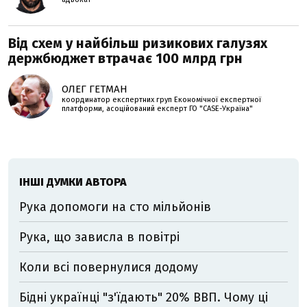
Від схем у найбільш ризикових галузях
держбюджет втрачає 100 млрд грн
ОЛЕГ ГЕТМАН
координатор експертних груп Економічної експертної
платформи, асоційований експерт ГО "CASE-Україна"
ІНШІ ДУМКИ АВТОРА
Рука допомоги на сто мільйонів
Рука, що зависла в повітрі
Коли всі повернулися додому
Бідні українці "з'їдають" 20% ВВП. Чому ці