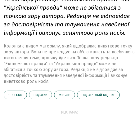
"Української правди" може не збігатися з
точкою зору автора. Редакція не відповідає
за достовірність та тлумачення наведеної
інформації і виконує винятково роль носія.
Колонка є видом матеріалу, який відображає винятково точку
зору автора. Вона не претендує на об'єктивність та всебічність
висвітлення теми, про яку йдеться. Точка зору редакції
"Економічної правди" та "Української правди" може не
збігатися з точкою зору автора. Редакція не відповідає за
достовірність та тлумачення наведеної інформації і виконує
винятково роль носія.
ЯРЕСЬКО
ПОДАТКИ
МІНФІН
ПОДАТКОВИЙ КОДЕКС
РЕКЛАМА: