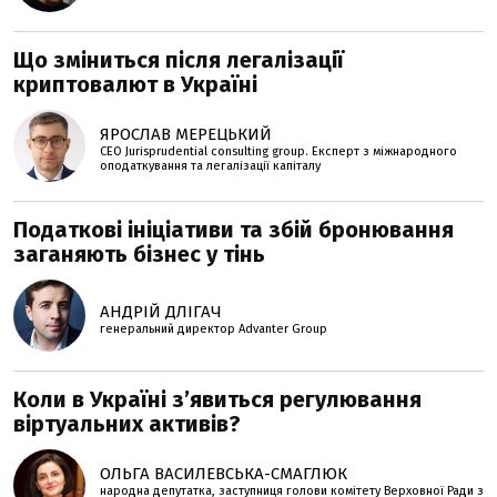
Що зміниться після легалізації
криптовалют в Україні
ЯРОСЛАВ МЕРЕЦЬКИЙ
CEO Jurisprudential consulting group. Експерт з міжнародного
оподаткування та легалізації капіталу
Податкові ініціативи та збій бронювання
заганяють бізнес у тінь
АНДРІЙ ДЛІГАЧ
генеральний директор Advanter Group
Коли в Україні з’явиться регулювання
віртуальних активів?
ОЛЬГА ВАСИЛЕВСЬКА-СМАГЛЮК
народна депутатка, заступниця голови комітету Верховної Ради з