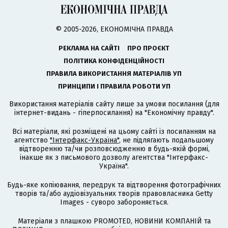
© 2005-2026, ЕКОНОМІЧНА ПРАВДА
РЕКЛАМА НА САЙТІ
ПРО ПРОЄКТ
ПОЛІТИКА КОНФІДЕНЦІЙНОСТІ
ПРАВИЛА ВИКОРИСТАННЯ МАТЕРІАЛІВ УП
ПРИНЦИПИ І ПРАВИЛА РОБОТИ УП
Використання матеріалів сайту лише за умови посилання (для
інтернет-видань - гіперпосилання) на "Економічну правду".
Всі матеріали, які розміщені на цьому сайті із посиланням на
агентство
"Інтерфакс-Україна"
, не підлягають подальшому
відтворенню та/чи розповсюдженню в будь-якій формі,
інакше як з письмового дозволу агентства "Інтерфакс-
Україна".
Будь-яке копіювання, передрук та відтворення фотографічних
творів та/або аудіовізуальних творів правовласника Getty
Images - суворо забороняється.
Матеріали з плашкою PROMOTED, НОВИНИ КОМПАНІЙ та