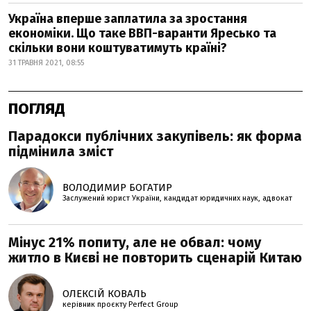
Україна вперше заплатила за зростання
економіки. Що таке ВВП-варанти Яресько та
скільки вони коштуватимуть країні?
31 ТРАВНЯ 2021, 08:55
ПОГЛЯД
Парадокси публічних закупівель: як форма
підмінила зміст
ВОЛОДИМИР БОГАТИР
Заслужений юрист України, кандидат юридичних наук, адвокат
Мінус 21% попиту, але не обвал: чому
житло в Києві не повторить сценарій Китаю
ОЛЕКСІЙ КОВАЛЬ
керівник проєкту Perfеct Group