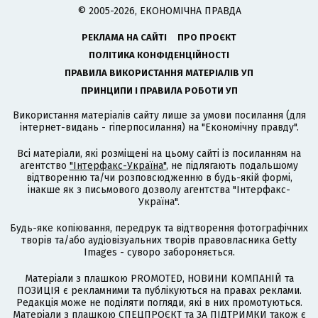
© 2005-2026, ЕКОНОМІЧНА ПРАВДА
РЕКЛАМА НА САЙТІ
ПРО ПРОЄКТ
ПОЛІТИКА КОНФІДЕНЦІЙНОСТІ
ПРАВИЛА ВИКОРИСТАННЯ МАТЕРІАЛІВ УП
ПРИНЦИПИ І ПРАВИЛА РОБОТИ УП
Використання матеріалів сайту лише за умови посилання (для
інтернет-видань - гіперпосилання) на "Економічну правду".
Всі матеріали, які розміщені на цьому сайті із посиланням на
агентство
"Інтерфакс-Україна"
, не підлягають подальшому
відтворенню та/чи розповсюдженню в будь-якій формі,
інакше як з письмового дозволу агентства "Інтерфакс-
Україна".
Будь-яке копіювання, передрук та відтворення фотографічних
творів та/або аудіовізуальних творів правовласника Getty
Images - суворо забороняється.
Матеріали з плашкою PROMOTED, НОВИНИ КОМПАНІЙ та
ПОЗИЦІЯ є рекламними та публікуються на правах реклами.
Редакція може не поділяти погляди, які в них промотуються.
Матеріали з плашкою СПЕЦПРОЄКТ та ЗА ПІДТРИМКИ також є