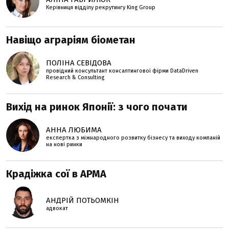
Керівниця відділу рекрутингу King Group
Навіщо аграріям біометан
ПОЛІНА СЕВІДОВА
провідний консультант консалтингової фірми DataDriven
Research & Consulting
Вихід на ринок Японії: з чого почати
АННА ЛЮБИМА
експертка з міжнародного розвитку бізнесу та виходу компаній
на нові ринки
Крадіжка сої в АРМА
АНДРІЙ ПОТЬОМКІН
адвокат