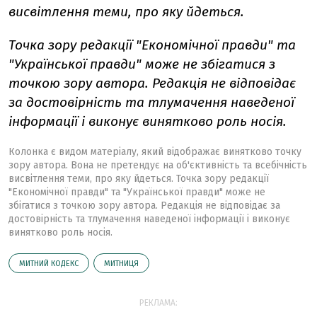
висвітлення теми, про яку йдеться.
Точка зору редакції "Економічної правди" та
"Української правди" може не збігатися з
точкою зору автора. Редакція не відповідає
за достовірність та тлумачення наведеної
інформації і виконує винятково роль носія.
Колонка є видом матеріалу, який відображає винятково точку
зору автора. Вона не претендує на об'єктивність та всебічність
висвітлення теми, про яку йдеться. Точка зору редакції
"Економічної правди" та "Української правди" може не
збігатися з точкою зору автора. Редакція не відповідає за
достовірність та тлумачення наведеної інформації і виконує
винятково роль носія.
МИТНИЙ КОДЕКС
МИТНИЦЯ
РЕКЛАМА: