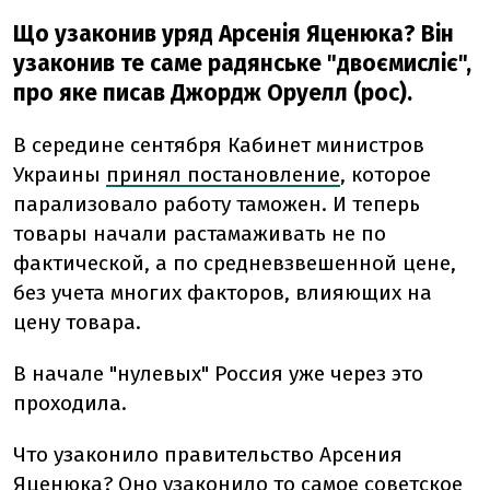
Що узаконив уряд Арсенія Яценюка? Він
узаконив те саме радянське "двоємисліє",
про яке писав Джордж Оруелл (рос).
В середине сентября Кабинет министров
Украины
принял постановление
, которое
парализовало работу таможен. И теперь
товары начали растамаживать не по
фактической, а по средневзвешенной цене,
без учета многих факторов, влияющих на
цену товара.
В начале "нулевых" Россия уже через это
проходила.
Что узаконило правительство Арсения
Яценюка? Оно узаконило то самое советское