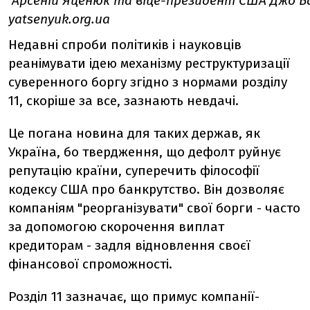
Арсеній Яценюк та віце-президент США Джо 
yatsenyuk.org.ua
Недавні спроби політиків і науковців
реанімувати ідею механізму реструктуризації
суверенного боргу згідно з нормами розділу
11, скоріше за все, зазнають невдачі.
Це погана новина для таких держав, як
Україна, бо твердження, що дефолт руйнує
репутацію країни, суперечить філософії
кодексу США про банкрутство. Він дозволяє
компаніям "реорганізувати" свої борги - часто
за допомогою скорочення виплат
кредиторам - задля відновлення своєї
фінансової спроможності.
Розділ 11 зазначає, що примус компанії-