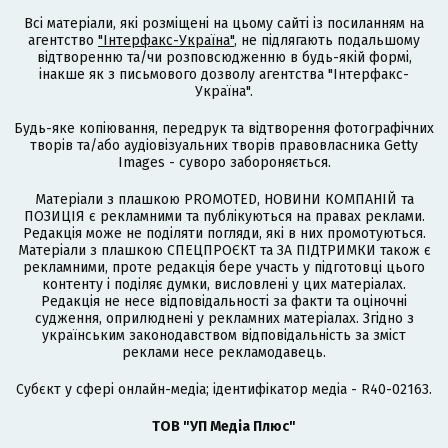
Всі матеріали, які розміщені на цьому сайті із посиланням на
агентство
"Інтерфакс-Україна"
, не підлягають подальшому
відтворенню та/чи розповсюдженню в будь-якій формі,
інакше як з письмового дозволу агентства "Інтерфакс-
Україна".
Будь-яке копіювання, передрук та відтворення фотографічних
творів та/або аудіовізуальних творів правовласника Getty
Images - суворо забороняється.
Матеріали з плашкою PROMOTED, НОВИНИ КОМПАНІЙ та
ПОЗИЦІЯ є рекламними та публікуються на правах реклами.
Редакція може не поділяти погляди, які в них промотуються.
Матеріали з плашкою СПЕЦПРОЄКТ та ЗА ПІДТРИМКИ також є
рекламними, проте редакція бере участь у підготовці цього
контенту і поділяє думки, висловлені у цих матеріалах.
Редакція не несе відповідальності за факти та оціночні
судження, оприлюднені у рекламних матеріалах. Згідно з
українським законодавством відповідальність за зміст
реклами несе рекламодавець.
Cубєкт у сфері онлайн-медіа; ідентифікатор медіа - R40-02163.
ТОВ "УП Медіа Плюс"