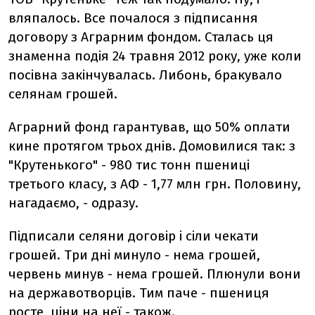
вляпалось. Все почалося з підписання
договору з Аграрним фондом. Сталась ця
знаменна подія 24 травня 2012 року, уже коли
посівна закінчувалась. Либонь, бракувало
селянам грошей.
Аграрний фонд гарантував, що 50% оплати
кине протягом трьох днів. Домовилися так: з
"Крутенького" - 980 тис тонн пшениці
третього класу, з АФ - 1,77 млн грн. Половину,
нагадаємо, - одразу.
Підписали селяни договір і сіли чекати
грошей. Три дні минуло - нема грошей,
червень минув - нема грошей. Плюнули вони
на державотворців. Тим паче - пшениця
росте, ціни на неї - також.