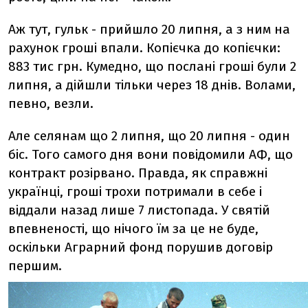
Аж тут, гульк - прийшло 20 липня, а з ним на
рахунок гроші впали. Копієчка до копієчки:
883 тис грн. Кумедно, що послані гроші були 2
липня, а дійшли тільки через 18 днів. Волами,
певно, везли.
Але селянам що 2 липня, що 20 липня - один
біс. Того самого дня вони повідомили АФ, що
контракт розірвано. Правда, як справжні
українці, гроші трохи потримали в себе і
віддали назад лише 7 листопада. У святій
впевненості, що нічого їм за це не буде,
оскільки Аграрний фонд порушив договір
першим.