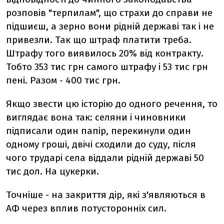
розповів "терпилам", що страхи до справи не
підшиєш, а зерно вони рідній державі так і не
привезли. Так що штраф платити треба.
Штрафу того виявилось 20% від контракту.
Тобто 353 тис грн самого штрафу і 53 тис грн
пені. Разом - 400 тис грн.
Якщо звести цю історію до одного речення, то
виглядає вона так: селяни і чиновники
підписали один папір, перекинули один
одному гроші, двічі сходили до суду, після
чого трударі села віддали рідній державі 50
тис дол. На цукерки.
Точніше - на закриття дір, які з'являються в
АФ через вплив потусторонніх сил.