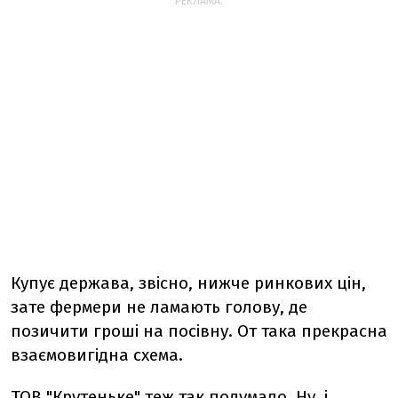
РЕКЛАМА:
Купує держава, звісно, нижче ринкових цін,
зате фермери не ламають голову, де
позичити гроші на посівну. От така прекрасна
взаємовигідна схема.
ТОВ "Крутеньке" теж так подумало. Ну, і