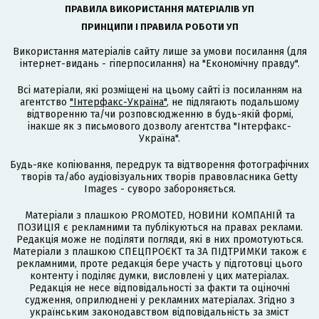
ПРАВИЛА ВИКОРИСТАННЯ МАТЕРІАЛІВ УП
ПРИНЦИПИ І ПРАВИЛА РОБОТИ УП
Використання матеріалів сайту лише за умови посилання (для
інтернет-видань - гіперпосилання) на "Економічну правду".
Всі матеріали, які розміщені на цьому сайті із посиланням на
агентство
"Інтерфакс-Україна"
, не підлягають подальшому
відтворенню та/чи розповсюдженню в будь-якій формі,
інакше як з письмового дозволу агентства "Інтерфакс-
Україна".
Будь-яке копіювання, передрук та відтворення фотографічних
творів та/або аудіовізуальних творів правовласника Getty
Images - суворо забороняється.
Матеріали з плашкою PROMOTED, НОВИНИ КОМПАНІЙ та
ПОЗИЦІЯ є рекламними та публікуються на правах реклами.
Редакція може не поділяти погляди, які в них промотуються.
Матеріали з плашкою СПЕЦПРОЄКТ та ЗА ПІДТРИМКИ також є
рекламними, проте редакція бере участь у підготовці цього
контенту і поділяє думки, висловлені у цих матеріалах.
Редакція не несе відповідальності за факти та оціночні
судження, оприлюднені у рекламних матеріалах. Згідно з
українським законодавством відповідальність за зміст