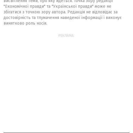
висвітлення теми, про яку йдеться. Точка зору редакції
"Економічної правди" та "Української правди" може не
збігатися з точкою зору автора. Редакція не відповідає за
достовірність та тлумачення наведеної інформації і виконує
винятково роль носія.
РЕКЛАМА: