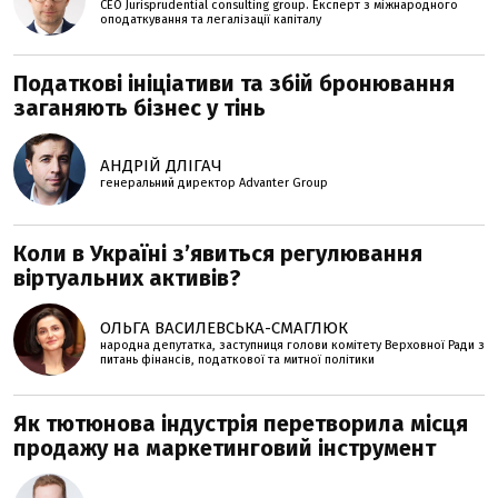
CEO Jurisprudential consulting group. Експерт з міжнародного
оподаткування та легалізації капіталу
Податкові ініціативи та збій бронювання
заганяють бізнес у тінь
АНДРІЙ ДЛІГАЧ
генеральний директор Advanter Group
Коли в Україні з’явиться регулювання
віртуальних активів?
ОЛЬГА ВАСИЛЕВСЬКА-СМАГЛЮК
народна депутатка, заступниця голови комітету Верховної Ради з
питань фінансів, податкової та митної політики
Як тютюнова індустрія перетворила місця
продажу на маркетинговий інструмент