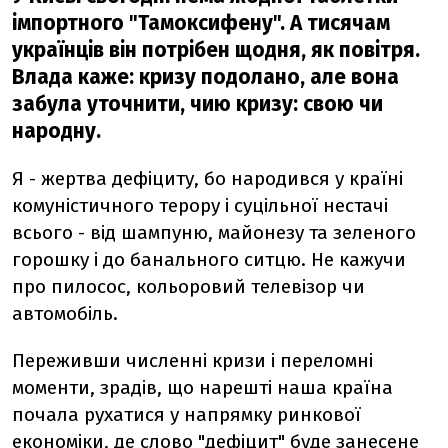
імпортного "Тамоксифену". А тисячам
українців він потрібен щодня, як повітря.
Влада каже: кризу подолано, але вона
забула уточнити, чию кризу: свою чи
народну.
Я - жертва дефіциту, бо народився у країні
комуністичного терору і суцільної нестачі
всього - від шампуню, майонезу та зеленого
горошку і до банального ситцю. Не кажучи
про пилосос, кольоровий телевізор чи
автомобіль.
Переживши численні кризи і переломні
моменти, зрадів, що нарешті наша країна
почала рухатися у напрямку ринкової
економіки, де слово "дефіцит" буде занесене