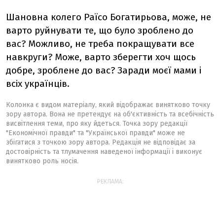
Шановна колего Раїсо Богатирьова, може, не
варто руйнувати те, що було зроблено до
вас? Можливо, не треба покращувати все
навкруги? Може, варто зберегти хоч щось
добре, зроблене до вас? Заради моєї мами і
всіх українців.
Колонка є видом матеріалу, який відображає винятково точку
зору автора. Вона не претендує на об'єктивність та всебічність
висвітлення теми, про яку йдеться. Точка зору редакції
"Економічної правди" та "Української правди" може не
збігатися з точкою зору автора. Редакція не відповідає за
достовірність та тлумачення наведеної інформації і виконує
винятково роль носія.
РЕКЛАМА: