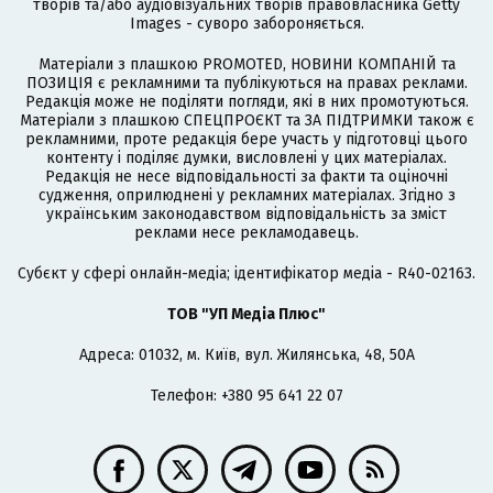
творів та/або аудіовізуальних творів правовласника Getty
Images - суворо забороняється.
Матеріали з плашкою PROMOTED, НОВИНИ КОМПАНІЙ та
ПОЗИЦІЯ є рекламними та публікуються на правах реклами.
Редакція може не поділяти погляди, які в них промотуються.
Матеріали з плашкою СПЕЦПРОЄКТ та ЗА ПІДТРИМКИ також є
рекламними, проте редакція бере участь у підготовці цього
контенту і поділяє думки, висловлені у цих матеріалах.
Редакція не несе відповідальності за факти та оціночні
судження, оприлюднені у рекламних матеріалах. Згідно з
українським законодавством відповідальність за зміст
реклами несе рекламодавець.
Cубєкт у сфері онлайн-медіа; ідентифікатор медіа - R40-02163.
ТОВ "УП Медіа Плюс"
Адреса: 01032, м. Київ, вул. Жилянська, 48, 50А
Телефон: +380 95 641 22 07