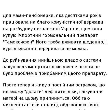
Для мами-пенсіонерки, яка десятками років
працювала на благо комуністичної держави і
на розбудову незалежної України, щомісяця
купую імпортний гормональний препарат
"Тамоксифен". Його треба вживати щоденно, і
курс лікування переривати не можна.
До руйнування нинішньою владою системи
закупівель імпортних ліків у мене ніколи не
було проблем з придбанням цього препарату.
Проте тепер я живу з постійним острахом, що
не зможу "дістати" дефіцитні ліки, і лікування
матері на цьому припиниться. Оббігаю
численні аптеки столиці, обдзвонюю своїх