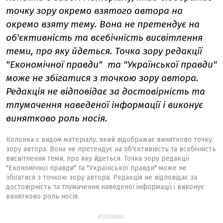
точку зору окремо взятого автора на
окремо взяту тему. Вона не претендує на
об'єктивність та всебічність висвітлення
теми, про яку йдеться. Точка зору редакції
"Економічної правди" та "Української правди"
може не збігатися з точкою зору автора.
Редакція не відповідає за достовірність та
тлумачення наведеної інформації і виконує
винятково роль носія.
Колонка є видом матеріалу, який відображає винятково точку
зору автора. Вона не претендує на об'єктивність та всебічність
висвітлення теми, про яку йдеться. Точка зору редакції
"Економічної правди" та "Української правди" може не
збігатися з точкою зору автора. Редакція не відповідає за
достовірність та тлумачення наведеної інформації і виконує
винятково роль носія.
РЕКЛАМА: