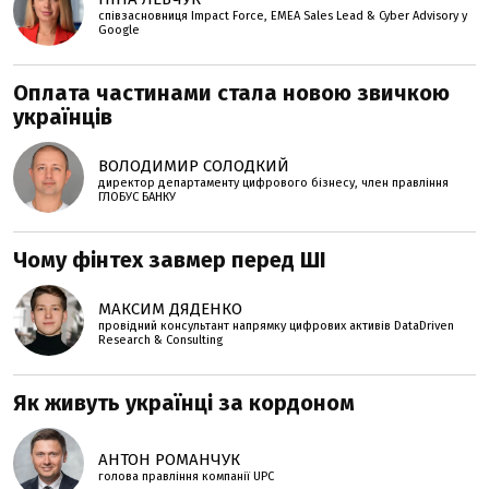
співзасновниця Impact Force, EMEA Sales Lead & Cyber Advisory у
Google
Оплата частинами стала новою звичкою
українців
ВОЛОДИМИР СОЛОДКИЙ
директор департаменту цифрового бізнесу, член правління
ГЛОБУС БАНКУ
Чому фінтех завмер перед ШІ
МАКСИМ ДЯДЕНКО
провідний консультант напрямку цифрових активів DataDriven
Research & Consulting
Як живуть українці за кордоном
АНТОН РОМАНЧУК
голова правління компанії UPC