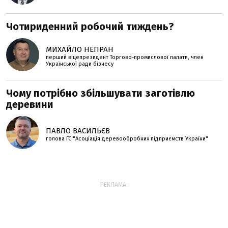
Чотириденний робочий тиждень?
МИХАЙЛО НЕПРАН
перший віцепрезидент Торгово-промислової палати, член
Української ради бізнесу
Чому потрібно збільшувати заготівлю
деревини
ПАВЛО ВАСИЛЬЄВ
голова ГС "Асоціація деревообробних підприємств України"
РЕКЛАМА: