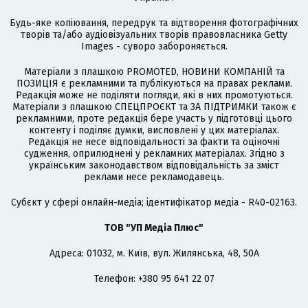
Будь-яке копіювання, передрук та відтворення фотографічних
творів та/або аудіовізуальних творів правовласника Getty
Images - суворо забороняється.
Матеріали з плашкою PROMOTED, НОВИНИ КОМПАНІЙ та
ПОЗИЦІЯ є рекламними та публікуються на правах реклами.
Редакція може не поділяти погляди, які в них промотуються.
Матеріали з плашкою СПЕЦПРОЄКТ та ЗА ПІДТРИМКИ також є
рекламними, проте редакція бере участь у підготовці цього
контенту і поділяє думки, висловлені у цих матеріалах.
Редакція не несе відповідальності за факти та оціночні
судження, оприлюднені у рекламних матеріалах. Згідно з
українським законодавством відповідальність за зміст
реклами несе рекламодавець.
Cубєкт у сфері онлайн-медіа; ідентифікатор медіа - R40-02163.
ТОВ "УП Медіа Плюс"
Адреса: 01032, м. Київ, вул. Жилянська, 48, 50А
Телефон: +380 95 641 22 07