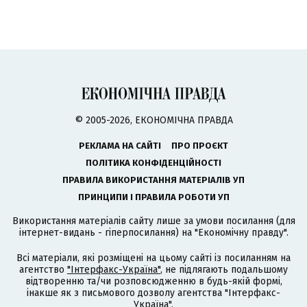
© 2005-2026, ЕКОНОМІЧНА ПРАВДА
РЕКЛАМА НА САЙТІ
ПРО ПРОЄКТ
ПОЛІТИКА КОНФІДЕНЦІЙНОСТІ
ПРАВИЛА ВИКОРИСТАННЯ МАТЕРІАЛІВ УП
ПРИНЦИПИ І ПРАВИЛА РОБОТИ УП
Використання матеріалів сайту лише за умови посилання (для
інтернет-видань - гіперпосилання) на "Економічну правду".
Всі матеріали, які розміщені на цьому сайті із посиланням на
агентство
"Інтерфакс-Україна"
, не підлягають подальшому
відтворенню та/чи розповсюдженню в будь-якій формі,
інакше як з письмового дозволу агентства "Інтерфакс-
Україна".