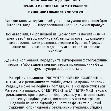
ПРАВИЛА ВИКОРИСТАННЯ МАТЕРІАЛІВ УП
ПРИНЦИПИ І ПРАВИЛА РОБОТИ УП
Використання матеріалів сайту лише за умови посилання (для
інтернет-видань - гіперпосилання) на "Економічну правду".
Всі матеріали, які розміщені на цьому сайті із посиланням на
агентство
"Інтерфакс-Україна"
, не підлягають подальшому
відтворенню та/чи розповсюдженню в будь-якій формі,
інакше як з письмового дозволу агентства "Інтерфакс-
Україна".
Будь-яке копіювання, передрук та відтворення фотографічних
творів та/або аудіовізуальних творів правовласника Getty
Images - суворо забороняється.
Матеріали з плашкою PROMOTED, НОВИНИ КОМПАНІЙ та
ПОЗИЦІЯ є рекламними та публікуються на правах реклами.
Редакція може не поділяти погляди, які в них промотуються.
Матеріали з плашкою СПЕЦПРОЄКТ та ЗА ПІДТРИМКИ також є
рекламними, проте редакція бере участь у підготовці цього
контенту і поділяє думки, висловлені у цих матеріалах.
Редакція не несе відповідальності за факти та оціночні
судження, оприлюднені у рекламних матеріалах. Згідно з