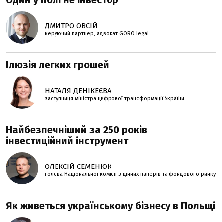
Один у полі не інвестор
ДМИТРО ОВСІЙ
керуючий партнер, адвокат GORO legal
Ілюзія легких грошей
НАТАЛЯ ДЕНІКЕЄВА
заступниця міністра цифрової трансформації України
Найбезпечніший за 250 років
інвестиційний інструмент
ОЛЕКСІЙ СЕМЕНЮК
голова Національної комісії з цінних паперів та фондового ринку
Як живеться українському бізнесу в Польщі