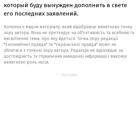
который буду вынужден дополнить в свете
его последних заявлений.
Колонка є видом матеріалу, який відображає винятково точку
зору автора. Вона не претендує на об'єктивність та всебічність
висвітлення теми, про яку йдеться. Точка зору редакції
"Економічної правди" та "Української правди" може не
збігатися з точкою зору автора. Редакція не відповідає за
достовірність та тлумачення наведеної інформації і виконує
винятково роль носія.
РЕКЛАМА: