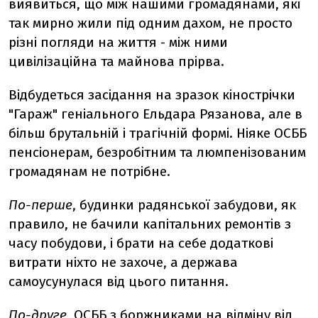
виявиться, що між нашими громадянами, які
так мирно жили під одним дахом, не просто
різні погляди на життя - між ними
цивілізаційна та майнова прірва.
Відбудеться засідання на зразок кінострічки
"Гараж" геніального Ельдара Рязанова, але в
більш брутальній і трагічній формі. Ніяке ОСББ
пенсіонерам, безробітним та люмпенізованим
громадянам не потрібне.
По-перше
, будинки радянської забудови, як
правило, не бачили капітальних ремонтів з
часу побудови, і брати на себе додаткові
витрати ніхто не захоче, а держава
самоусунулася від цього питання.
По-друге
, ОСББ з боржниками на відміну від