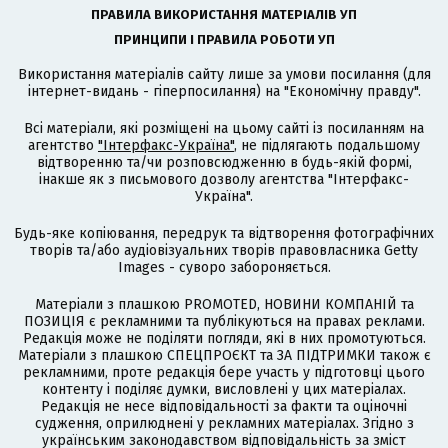
ПРАВИЛА ВИКОРИСТАННЯ МАТЕРІАЛІВ УП
ПРИНЦИПИ І ПРАВИЛА РОБОТИ УП
Використання матеріалів сайту лише за умови посилання (для
інтернет-видань - гіперпосилання) на "Економічну правду".
Всі матеріали, які розміщені на цьому сайті із посиланням на
агентство
"Інтерфакс-Україна"
, не підлягають подальшому
відтворенню та/чи розповсюдженню в будь-якій формі,
інакше як з письмового дозволу агентства "Інтерфакс-
Україна".
Будь-яке копіювання, передрук та відтворення фотографічних
творів та/або аудіовізуальних творів правовласника Getty
Images - суворо забороняється.
Матеріали з плашкою PROMOTED, НОВИНИ КОМПАНІЙ та
ПОЗИЦІЯ є рекламними та публікуються на правах реклами.
Редакція може не поділяти погляди, які в них промотуються.
Матеріали з плашкою СПЕЦПРОЄКТ та ЗА ПІДТРИМКИ також є
рекламними, проте редакція бере участь у підготовці цього
контенту і поділяє думки, висловлені у цих матеріалах.
Редакція не несе відповідальності за факти та оціночні
судження, оприлюднені у рекламних матеріалах. Згідно з
українським законодавством відповідальність за зміст