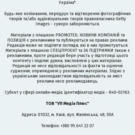
Україна".
Будь-яке копіювання, передрук та відтворення фотографічних
творів та/або аудіовізуальних творів правовласника Getty
Images - суворо забороняється.
Матеріали з плашкою PROMOTED, НОВИНИ КОМПАНІЙ та
ПОЗИЦІЯ є рекламними та публікуються на правах реклами.
Редакція може не поділяти погляди, які в них промотуються.
Матеріали з плашкою СПЕЦПРОЄКТ та ЗА ПІДТРИМКИ також є
рекламними, проте редакція бере участь у підготовці цього
контенту і поділяє думки, висловлені у цих матеріалах.
Редакція не несе відповідальності за факти та оціночні
судження, оприлюднені у рекламних матеріалах. Згідно з
українським законодавством відповідальність за зміст
реклами несе рекламодавець.
Cубєкт у сфері онлайн-медіа; ідентифікатор медіа - R40-02163.
ТОВ "УП Медіа Плюс"
Адреса: 01032, м. Київ, вул. Жилянська, 48, 50А
Телефон: +380 95 641 22 07