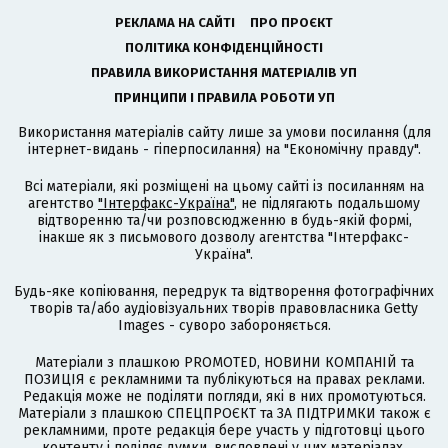
РЕКЛАМА НА САЙТІ
ПРО ПРОЄКТ
ПОЛІТИКА КОНФІДЕНЦІЙНОСТІ
ПРАВИЛА ВИКОРИСТАННЯ МАТЕРІАЛІВ УП
ПРИНЦИПИ І ПРАВИЛА РОБОТИ УП
Використання матеріалів сайту лише за умови посилання (для
інтернет-видань - гіперпосилання) на "Економічну правду".
Всі матеріали, які розміщені на цьому сайті із посиланням на
агентство
"Інтерфакс-Україна"
, не підлягають подальшому
відтворенню та/чи розповсюдженню в будь-якій формі,
інакше як з письмового дозволу агентства "Інтерфакс-
Україна".
Будь-яке копіювання, передрук та відтворення фотографічних
творів та/або аудіовізуальних творів правовласника Getty
Images - суворо забороняється.
Матеріали з плашкою PROMOTED, НОВИНИ КОМПАНІЙ та
ПОЗИЦІЯ є рекламними та публікуються на правах реклами.
Редакція може не поділяти погляди, які в них промотуються.
Матеріали з плашкою СПЕЦПРОЄКТ та ЗА ПІДТРИМКИ також є
рекламними, проте редакція бере участь у підготовці цього
контенту і поділяє думки, висловлені у цих матеріалах.