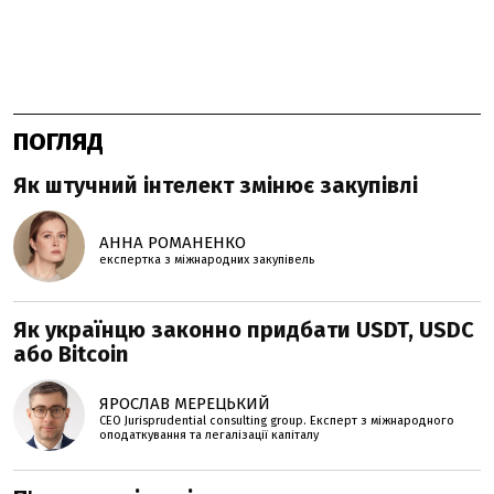
ПОГЛЯД
Як штучний інтелект змінює закупівлі
АННА РОМАНЕНКО
експертка з міжнародних закупівель
Як українцю законно придбати USDT, USDC
або Bitcoin
ЯРОСЛАВ МЕРЕЦЬКИЙ
CEO Jurisprudential consulting group. Експерт з міжнародного
оподаткування та легалізації капіталу