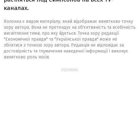
каналах.
Колонка є видом матеріалу, який відображає винятково точку
зору автора. Вона не претендує на об'єктивність та всебічність
висвітлення теми, про яку йдеться. Точка зору редакції
"Економічної правди" та "Української правди" може не
збігатися з точкою зору автора. Редакція не відповідає за
достовірність та тлумачення наведеної інформації і виконує
винятково роль носія.
РЕКЛАМА: