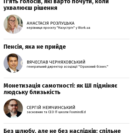
П'ять голосів, які варто почути, коли
ухвалюєш рішення
АНАСТАСІЯ РОЗЛУЦЬКА
керівниця проєкту "Назустріч" у Work.ua
Пенсія, яка не прийде
ВЯЧЕСЛАВ ЧЕРНЯХОВСЬКИЙ
генеральний директор асоціації "Страховий бізнес"
Монетизація самотності: як ШІ підміняє
людську близькість
СЕРГІЙ НЕМЧИНСЬКИЙ
засновник та СЕО ІТ-школи FoxmindEd
Без шлюбу, але не без наслідків: спільне