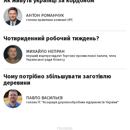
Як живуть українці за кордоном
АНТОН РОМАНЧУК
голова правління компанії UPC
Чотириденний робочий тиждень?
МИХАЙЛО НЕПРАН
перший віцепрезидент Торгово-промислової палати, член
Української ради бізнесу
Чому потрібно збільшувати заготівлю
деревини
ПАВЛО ВАСИЛЬЄВ
голова ГС "Асоціація деревообробних підприємств України"
РЕКЛАМА: