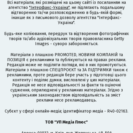
Всі матеріали, які розміщені на цьому сайті із посиланням на
агентство
"Інтерфакс-Україна"
, не підлягають подальшому
відтворенню та/чи розповсюдженню в будь-якій формі,
інакше як з письмового дозволу агентства "Інтерфакс-
Україна".
Будь-яке копіювання, передрук та відтворення фотографічних
творів та/або аудіовізуальних творів правовласника Getty
Images - суворо забороняється.
Матеріали з плашкою PROMOTED, НОВИНИ КОМПАНІЙ та
ПОЗИЦІЯ є рекламними та публікуються на правах реклами.
Редакція може не поділяти погляди, які в них промотуються.
Матеріали з плашкою СПЕЦПРОЄКТ та ЗА ПІДТРИМКИ також є
рекламними, проте редакція бере участь у підготовці цього
контенту і поділяє думки, висловлені у цих матеріалах.
Редакція не несе відповідальності за факти та оціночні
судження, оприлюднені у рекламних матеріалах. Згідно з
українським законодавством відповідальність за зміст
реклами несе рекламодавець.
Cубєкт у сфері онлайн-медіа; ідентифікатор медіа - R40-02163.
ТОВ "УП Медіа Плюс"