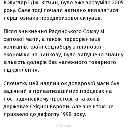
К.Жугляр і Дж. Кітчин, було вже зрозуміло 2005
року. Саме тоді почали активно виявлятися
перші ознаки передкризової ситуації.
Після зникнення Радянського Союзу зі
світової мапи, а також переорієнтації
колишніх країн соцтабору з планової
економіки на ринкову, було випущено значну
кількість доларів без належного товарного
підкріплення.
Спочатку цей надлишок доларової маси був
задіяний в приватизаційних процесах на
пострадянському просторі, а також в
державах Східної Європи. Але зрештою це
призвело до дефолту 1998 року.
РЕКЛАМА: