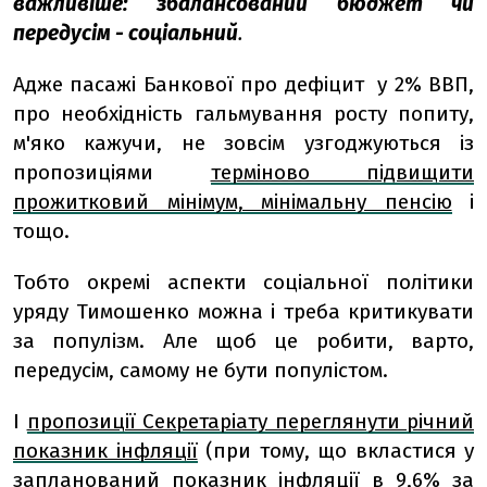
важливіше: збалансований бюджет чи
передусім - соціальний
.
Адже пасажі Банкової про дефіцит у 2% ВВП,
про необхідність гальмування росту попиту,
м'яко кажучи, не зовсім узгоджуються із
пропозиціями
терміново підвищити
прожитковий мінімум, мінімальну пенсію
і
тощо.
Тобто окремі аспекти соціальної політики
уряду Тимошенко можна і треба критикувати
за популізм. Але щоб це робити, варто,
передусім, самому не бути популістом.
І
пропозиції Секретаріату переглянути річний
показник інфляції
(при тому, що вкластися у
запланований показник інфляції в 9,6% за