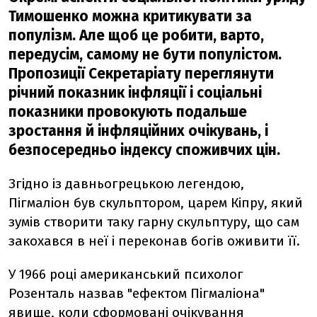
Тимошенко можна критикувати за
популізм. Але щоб це робити, варто,
передусім, самому не бути популістом.
Пропозиції Секретаріату переглянути
річний показник інфляції і соціальні
показники провокують подальше
зростання й інфляційних очікувань, і
безпосередньо індексу споживчих цін.
Згідно із давньогрецькою легендою,
Пігмаліон був скульптором, царем Кіпру, який
зумів створити таку гарну скульптуру, що сам
закохався в неї і переконав богів оживити її.
У 1966 році американський психолог
Розенталь назвав "ефектом Пігмаліона"
явище, коли сформовані очікування