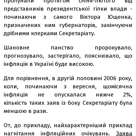
пролунали протягом січня-лютого від
представників президентської гілки влади -
починаючи з самого Віктора Ющенка,
призначених ним губернаторів, закінчуючи
дрібними клерками Секретаріату.
Шановне панство пророкувало,
прогнозувало, застерігало, пояснювало, що
інфляція в Україні буде високою.
Для порівняння, в другій половині 2006 року,
коли, починаючи з вересня, щомісячна
інфляція не опускалася нижче 2%,
кількість таких заяв із боку Секретаріату була
меншою в рази.
От, до прикладу, найхарактерніший приклад
нагнітання інфляційних очікувань.
Заява