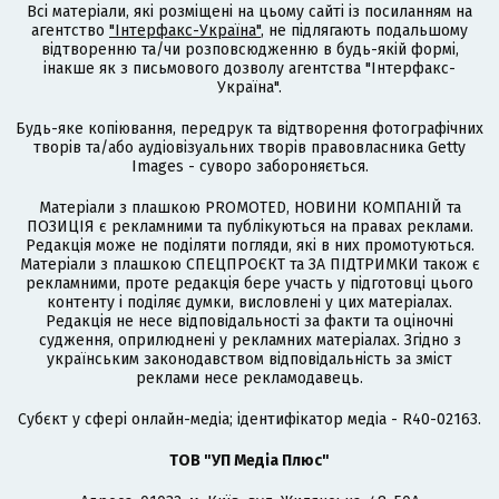
Всі матеріали, які розміщені на цьому сайті із посиланням на
агентство
"Інтерфакс-Україна"
, не підлягають подальшому
відтворенню та/чи розповсюдженню в будь-якій формі,
інакше як з письмового дозволу агентства "Інтерфакс-
Україна".
Будь-яке копіювання, передрук та відтворення фотографічних
творів та/або аудіовізуальних творів правовласника Getty
Images - суворо забороняється.
Матеріали з плашкою PROMOTED, НОВИНИ КОМПАНІЙ та
ПОЗИЦІЯ є рекламними та публікуються на правах реклами.
Редакція може не поділяти погляди, які в них промотуються.
Матеріали з плашкою СПЕЦПРОЄКТ та ЗА ПІДТРИМКИ також є
рекламними, проте редакція бере участь у підготовці цього
контенту і поділяє думки, висловлені у цих матеріалах.
Редакція не несе відповідальності за факти та оціночні
судження, оприлюднені у рекламних матеріалах. Згідно з
українським законодавством відповідальність за зміст
реклами несе рекламодавець.
Cубєкт у сфері онлайн-медіа; ідентифікатор медіа - R40-02163.
ТОВ "УП Медіа Плюс"