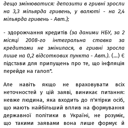
дещо змінюватися: депозити в гривні зросли
на 3,3 мільярда гривень, у валюті - на 2,4
мільярда гривень - Авт.);
- здорожчання кредитів
(за даними НБУ, за 2
місяці 2008-го інтегральна ставка за
кредитами не змінилася, в гривні зросла
лише на 0,2 відсоткових пункта - Авт.)
. (...) Є
підстави для припущень про те, що інфляція
перейде на галоп".
Але навіть якщо не враховувати всіх
неточностей у цій заяві, виникає питання:
невже людина, яка входить до п'ятірки осіб,
що мають найбільший вплив на формування
державної політики в Україні, не розуміє,
що такими заявами вона лише формує й