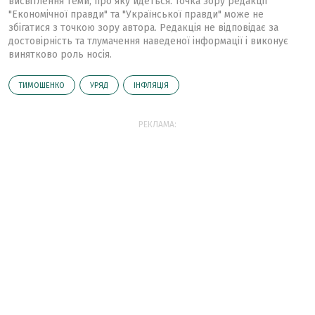
висвітлення теми, про яку йдеться. Точка зору редакції
"Економічної правди" та "Української правди" може не
збігатися з точкою зору автора. Редакція не відповідає за
достовірність та тлумачення наведеної інформації і виконує
винятково роль носія.
ТИМОШЕНКО
УРЯД
ІНФЛЯЦІЯ
РЕКЛАМА: