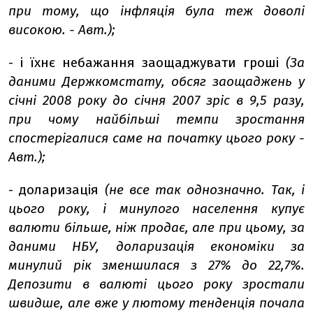
при тому, що інфляція була теж доволі
високою. - Авт.);
- і їхнє небажання заощаджувати гроші
(За
даними Держкомстату, обсяг заощаджень у
січні 2008 року до січня 2007 зріс в 9,5 разу,
при чому найбільші темпи зростання
спостерігалися саме на початку цього року -
Авт.);
- доларизація
(не все так однозначно. Так, і
цього року, і минулого населення купує
валюти більше, ніж продає, але при цьому, за
даними НБУ, доларизація економіки за
минулий рік зменшилася з 27% до 22,7%.
Депозити в валюті цього року зростали
швидше, але вже у лютому тенденція почала