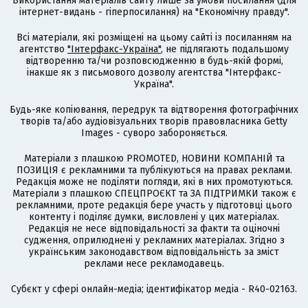
Використання матеріалів сайту лише за умови посилання (для
інтернет-видань - гіперпосилання) на "Економічну правду".
Всі матеріали, які розміщені на цьому сайті із посиланням на
агентство
"Інтерфакс-Україна"
, не підлягають подальшому
відтворенню та/чи розповсюдженню в будь-якій формі,
інакше як з письмового дозволу агентства "Інтерфакс-
Україна".
Будь-яке копіювання, передрук та відтворення фотографічних
творів та/або аудіовізуальних творів правовласника Getty
Images - суворо забороняється.
Матеріали з плашкою PROMOTED, НОВИНИ КОМПАНІЙ та
ПОЗИЦІЯ є рекламними та публікуються на правах реклами.
Редакція може не поділяти погляди, які в них промотуються.
Матеріали з плашкою СПЕЦПРОЄКТ та ЗА ПІДТРИМКИ також є
рекламними, проте редакція бере участь у підготовці цього
контенту і поділяє думки, висловлені у цих матеріалах.
Редакція не несе відповідальності за факти та оціночні
судження, оприлюднені у рекламних матеріалах. Згідно з
українським законодавством відповідальність за зміст
реклами несе рекламодавець.
Cубєкт у сфері онлайн-медіа; ідентифікатор медіа - R40-02163.