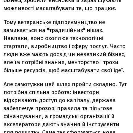
бізнесі, зробили висновки й зараз шукають
можливості масштабувати те, що працює.
Тому ветеранське підприємництво не
замикається на "традиційних" нішах.
Навпаки, воно охоплює технологічні
стартапи, виробництво і сферу послуг. Часто
люди вже мають досвід чи невеликий бізнес,
але їм потрібні знання, менторство і трохи
більше ресурсів, щоб масштабувати свої ідеї.
Але самотужки цей шлях пройти складно. Тут
потрібна спільна робота: інвестори
відкривають доступ до капіталу, держава
забезпечує прозорі правила та пільгове
фінансування, а громадські організації й
акселератори дають знання й інструменти
для розвитку. Саме так сформується нове