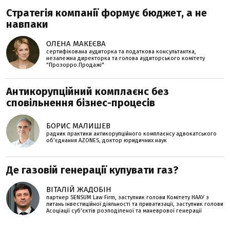
Стратегія компанії формує бюджет, а не
навпаки
ОЛЕНА МАКЕЄВА
сертифікована аудиторка та податкова консультантка,
незалежна директорка та голова аудиторського комітету
"Прозорро.Продажі"
Антикорупційний комплаєнс без
сповільнення бізнес-процесів
БОРИС МАЛИШЕВ
радник практики антикорупційного комплаєнсу адвокатського
об’єднання AZONES, доктор юридичних наук
Де газовій генерації купувати газ?
ВІТАЛІЙ ЖАДОБІН
партнер SENSUM Law Firm, заступник голови Комітету НААУ з
питань інвестиційної діяльності та приватизації, заступник голови
Асоціації суб'єктів розподіленої та маневрової генерації