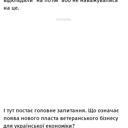
відкладали "на потім" або не наважувались
на це.
РЕКЛАМА:
І тут постає головне запитання. Що означає
поява нового пласта ветеранського бізнесу
для української економіки?