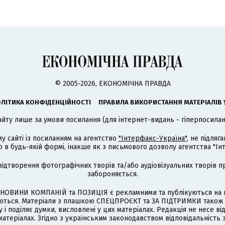
© 2005-2026, ЕКОНОМІЧНА ПРАВДА
ЛІТИКА КОНФІДЕНЦІЙНОСТІ
ПРАВИЛА ВИКОРИСТАННЯ МАТЕРІАЛІВ 
айту лише за умови посилання (для інтернет-видань - гіперпосиланн
му сайті із посиланням на агентство
"Інтерфакс-Україна"
, не підля
 будь-якій формі, інакше як з письмового дозволу агентства "Ін
відтворення фотографічних творів та/або аудіовізуальних творів п
забороняється.
НОВИНИ КОМПАНІЙ та ПОЗИЦІЯ є рекламними та публікуються на п
туються. Матеріали з плашкою СПЕЦПРОЄКТ та ЗА ПІДТРИМКИ також
 і поділяє думки, висловлені у цих матеріалах. Редакція не несе ві
атеріалах. Згідно з українським законодавством відповідальність 