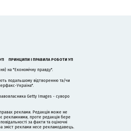
УП
ПРИНЦИПИ І ПРАВИЛА РОБОТИ УП
я) на "Економічну правду".
гають подальшому відтворенню та/чи
терфакс-Україна".
равовласника Getty Images - суворо
равах реклами. Редакція може не
 є рекламними, проте редакція бере
дповідальності за факти та оціночні
за зміст реклами несе рекламодавець.