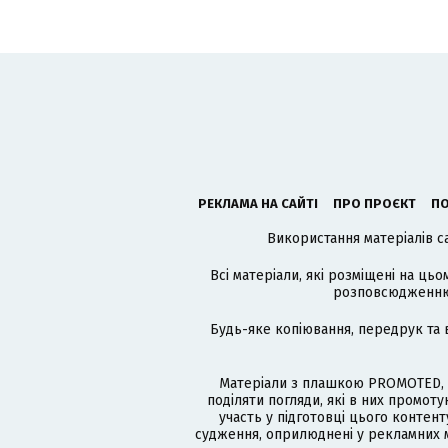
РЕКЛАМА НА САЙТІ
ПРО ПРОЄКТ
ПО
Використання матеріалів с
Всі матеріали, які розміщені на цьо
розповсюдженню в
Будь-яке копіювання, передрук та 
Матеріали з плашкою PROMOTED, 
поділяти погляди, які в них промо
участь у підготовці цього контенту
судження, оприлюднені у рекламних м