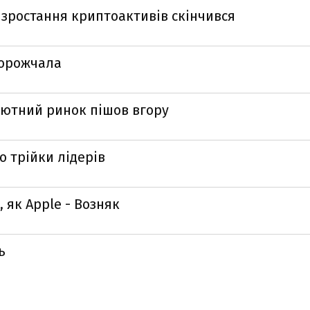
 зростання криптоактивів скінчився
дорожчала
лютний ринок пішов вгору
о трійки лідерів
 як Apple - Возняк
ь