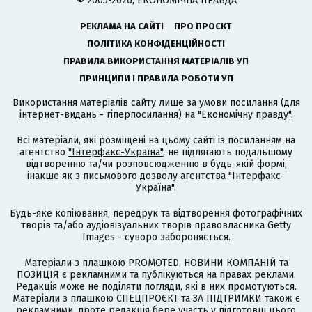
© 2005-2026, ЕКОНОМІЧНА ПРАВДА
РЕКЛАМА НА САЙТІ
ПРО ПРОЄКТ
ПОЛІТИКА КОНФІДЕНЦІЙНОСТІ
ПРАВИЛА ВИКОРИСТАННЯ МАТЕРІАЛІВ УП
ПРИНЦИПИ І ПРАВИЛА РОБОТИ УП
Використання матеріалів сайту лише за умови посилання (для
інтернет-видань - гіперпосилання) на "Економічну правду".
Всі матеріали, які розміщені на цьому сайті із посиланням на
агентство
"Інтерфакс-Україна"
, не підлягають подальшому
відтворенню та/чи розповсюдженню в будь-якій формі,
інакше як з письмового дозволу агентства "Інтерфакс-
Україна".
Будь-яке копіювання, передрук та відтворення фотографічних
творів та/або аудіовізуальних творів правовласника Getty
Images - суворо забороняється.
Матеріали з плашкою PROMOTED, НОВИНИ КОМПАНІЙ та
ПОЗИЦІЯ є рекламними та публікуються на правах реклами.
Редакція може не поділяти погляди, які в них промотуються.
Матеріали з плашкою СПЕЦПРОЄКТ та ЗА ПІДТРИМКИ також є
рекламними, проте редакція бере участь у підготовці цього