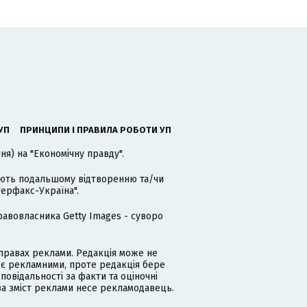
УП
ПРИНЦИПИ І ПРАВИЛА РОБОТИ УП
я) на "Економічну правду".
гають подальшому відтворенню та/чи
терфакс-Україна".
равовласника Getty Images - суворо
равах реклами. Редакція може не
 є рекламними, проте редакція бере
дповідальності за факти та оціночні
за зміст реклами несе рекламодавець.