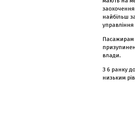
мають на м
заохочення
найбільш з
управління
Пасажирам н
призупинена
влади.
З 6 ранку д
низьким рів