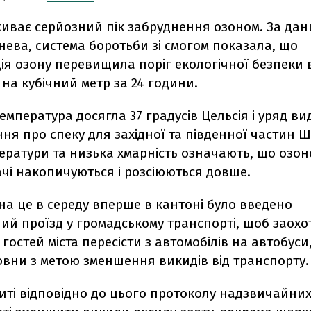
живає серйозний пік забруднення озоном. За да
ева, система боротьби зі смогом показала, що
я озону перевищила поріг екологічної безпеки 
 на кубічний метр за 24 години.
температура досягла 37 градусів Цельсія і уряд ви
я про спеку для західної та південної частин Ш
ератури та низька хмарність означають, що озон
чі накопичуються і розсіюються довше.
 на це в середу вперше в кантоні було введено
ий проїзд у громадському транспорті, щоб заохо
 гостей міста пересісти з автомобілів на автобуси
овни з метою зменшення викидів від транспорту.
иті відповідно до цього протоколу надзвичайних