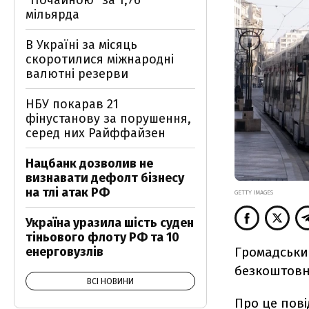
"Почайною" за 1,76
мільярда
В Україні за місяць
скоротилися міжнародні
валютні резерви
НБУ покарав 21
фінустанову за порушення,
серед них Райффайзен
Нацбанк дозволив не
визнавати дефолт бізнесу
на тлі атак РФ
GETTY IMAGES
Україна уразила шість суден
тіньового флоту РФ та 10
Громадськи
енерговузлів
безкоштовн
ВСІ НОВИНИ
Про це пов