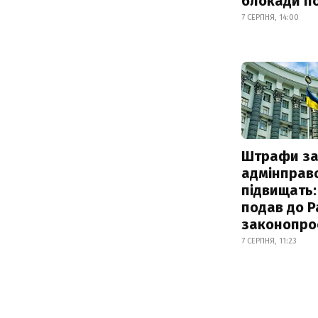
блокади по
7 СЕРПНЯ, 14:00
Штрафи з
адмінправ
підвищать:
подав до Р
законопро
7 СЕРПНЯ, 11:23