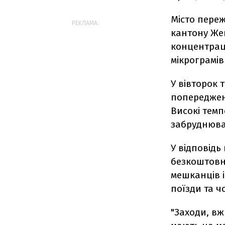
Місто пере
РЕКЛАМА:
кантону Жен
концентраці
мікрограмів
У вівторок 
попередженн
Високі темп
забруднюва
У відповідь
безкоштовн
мешканців і
поїзди та ч
"Заходи, вж