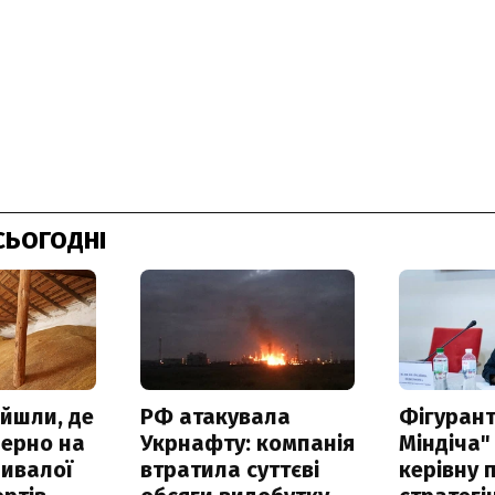
СЬОГОДНІ
айшли, де
РФ атакувала
Фігурант
зерно на
Укрнафту: компанія
Міндіча"
ривалої
втратила суттєві
керівну 