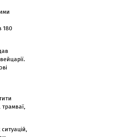
ними
в 180
дав
вейцарії.
ові
тити
, трамваї,
 ситуацій,