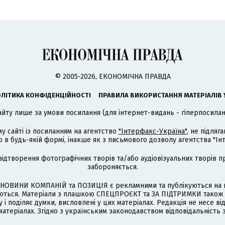
© 2005-2026, ЕКОНОМІЧНА ПРАВДА
ЛІТИКА КОНФІДЕНЦІЙНОСТІ
ПРАВИЛА ВИКОРИСТАННЯ МАТЕРІАЛІВ 
айту лише за умови посилання (для інтернет-видань - гіперпосиланн
му сайті із посиланням на агентство
"Інтерфакс-Україна"
, не підля
 будь-якій формі, інакше як з письмового дозволу агентства "Ін
відтворення фотографічних творів та/або аудіовізуальних творів п
забороняється.
НОВИНИ КОМПАНІЙ та ПОЗИЦІЯ є рекламними та публікуються на п
туються. Матеріали з плашкою СПЕЦПРОЄКТ та ЗА ПІДТРИМКИ також
 і поділяє думки, висловлені у цих матеріалах. Редакція не несе ві
атеріалах. Згідно з українським законодавством відповідальність 