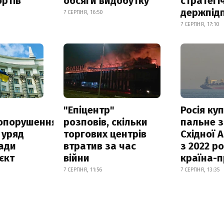
ртів
обсяги видобутку
стратегі
держпід
7 СЕРПНЯ, 16:50
7 СЕРПНЯ, 17:10
а
"Епіцентр"
Росія ку
опорушення
розповів, скільки
пальне з
 уряд
торгових центрів
Східної 
ади
втратив за час
з 2022 ро
єкт
війни
країна-
7 СЕРПНЯ, 11:56
7 СЕРПНЯ, 13:35