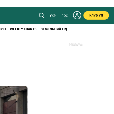
КЛУБ УП
УКР
РОС
В'Ю
WEEKLY CHARTS
ЗЕМЕЛЬНИЙ ГІД
РЕКЛАМА: