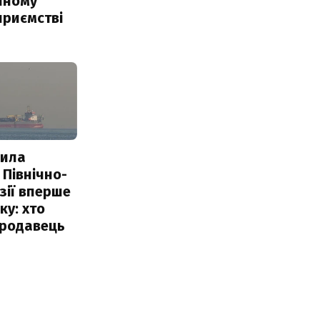
чному
приємстві
пила
 Північно-
Азії вперше
ку: хто
продавець