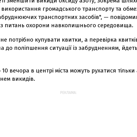
еті зменшити викиди оксиду азоту, зокрема шлях
 використання громадського транспорту та обме
абруднюючих транспортних засобів", — повідоми
 з питань охорони навколишнього середовища.
е потрібно купувати квитки, а перевірка квиткі
 до поліпшення ситуації із забрудненням, йдеть
о 10 вечора в центрі міста можуть рухатися тільки 
нем викидів.
РЕКЛАМА: