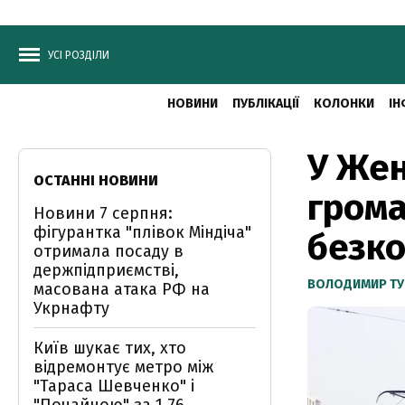
УСІ РОЗДІЛИ
НОВИНИ
ПУБЛІКАЦІЇ
КОЛОНКИ
ІН
У Жен
ОСТАННІ НОВИНИ
грома
Новини 7 серпня:
фігурантка "плівок Міндіча"
безк
отримала посаду в
держпідприємстві,
ВОЛОДИМИР ТУ
масована атака РФ на
Укрнафту
Київ шукає тих, хто
відремонтує метро між
"Тараса Шевченко" і