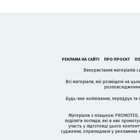
РЕКЛАМА НА САЙТІ
ПРО ПРОЄКТ
ПО
Використання матеріалів с
Всі матеріали, які розміщені на цьо
розповсюдженню в
Будь-яке копіювання, передрук та 
Матеріали з плашкою PROMOTED, 
поділяти погляди, які в них промо
участь у підготовці цього контенту
судження, оприлюднені у рекламних м