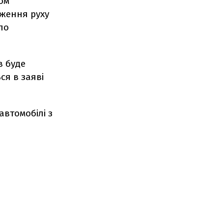
ом
ження руху
ло
в буде
ся в заяві
автомобілі з