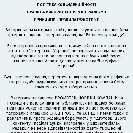
ПОЛІТИКА КОНФІДЕНЦІЙНОСТІ
ПРАВИЛА ВИКОРИСТАННЯ МАТЕРІАЛІВ УП
ПРИНЦИПИ І ПРАВИЛА РОБОТИ УП
Використання матеріалів сайту лише за умови посилання (для
інтернет-видань - гіперпосилання) на "Економічну правду".
Всі матеріали, які розміщені на цьому сайті із посиланням на
агентство
"Інтерфакс-Україна"
, не підлягають подальшому
відтворенню та/чи розповсюдженню в будь-якій формі,
інакше як з письмового дозволу агентства "Інтерфакс-
Україна".
Будь-яке копіювання, передрук та відтворення фотографічних
творів та/або аудіовізуальних творів правовласника Getty
Images - суворо забороняється.
Матеріали з плашкою PROMOTED, НОВИНИ КОМПАНІЙ та
ПОЗИЦІЯ є рекламними та публікуються на правах реклами.
Редакція може не поділяти погляди, які в них промотуються.
Матеріали з плашкою СПЕЦПРОЄКТ та ЗА ПІДТРИМКИ також є
рекламними, проте редакція бере участь у підготовці цього
контенту і поділяє думки, висловлені у цих матеріалах.
Редакція не несе відповідальності за факти та оціночні