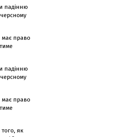
ти падінню
ючерсному
 має право
атиме
ти падінню
ючерсному
 має право
атиме
того, як