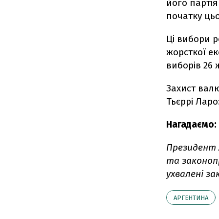
його партія
початку цьо
Ці вибори р
жорсткої е
виборів 26 
Захист валю
Тьєррі Лар
Нагадаємо:
Президент 
та законопр
ухвалені за
АРГЕНТИНА