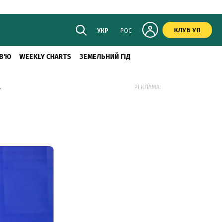
КЛУБ УП
УКР
РОС
В'Ю
WEEKLY CHARTS
ЗЕМЕЛЬНИЙ ГІД
у
РЕКЛАМА: