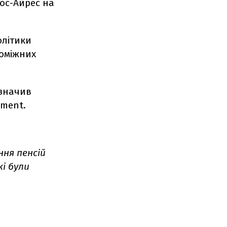
ос-Айрес на
олітики
роміжних
азначив
ement.
ння пенсій
кі були