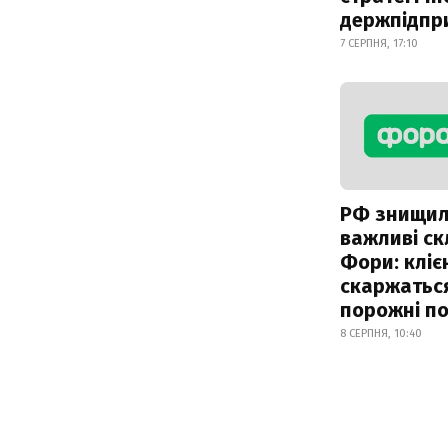
держпідпр
7 СЕРПНЯ, 17:10
РФ знищи
важливі с
Фори: кліє
скаржатьс
порожні по
8 СЕРПНЯ, 10:40