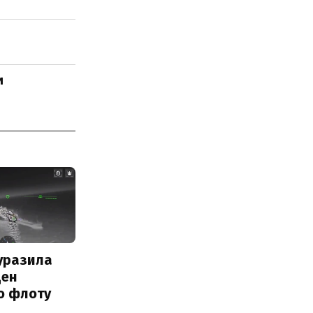
и
уразила
ден
о флоту