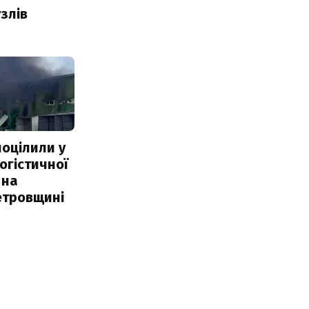
злів
поцілили у
огістичної
 на
етровщині