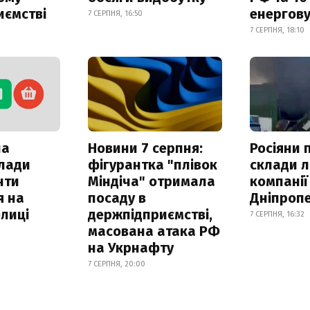
иємстві
енергову
7 СЕРПНЯ, 16:50
7 СЕРПНЯ, 18:10
ла
Новини 7 серпня:
Росіяни 
клади
фігурантка "плівок
склади л
нти
Міндіча" отримала
компанії
я на
посаду в
Дніпроп
лиці
держпідприємстві,
7 СЕРПНЯ, 16:32
масована атака РФ
на Укрнафту
7 СЕРПНЯ, 20:00