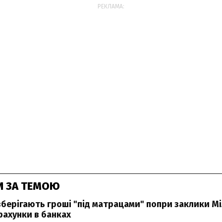
РЕКЛАМА:
И ЗА ТЕМОЮ
зберігають гроші "під матрацами" попри заклики М
рахунки в банках