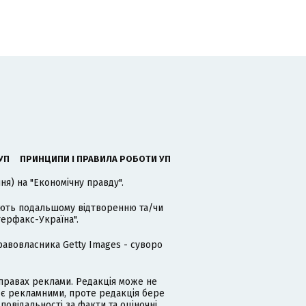
УП
ПРИНЦИПИ І ПРАВИЛА РОБОТИ УП
я) на "Економічну правду".
гають подальшому відтворенню та/чи
терфакс-Україна".
равовласника Getty Images - суворо
равах реклами. Редакція може не
 є рекламними, проте редакція бере
дповідальності за факти та оціночні