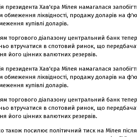
ія президента Хав'єра Мілея намагалася запобіг
м обмеження ліквідності, продажу доларів на ф'
меження купівлі доларів.
ям торгового діапазону центральний банк тепер
ньо втручатися в спотовий ринок, що передбач
ня його цінних валютних резервів.
ія президента Хав'єра Мілея намагалася запобіг
м обмеження ліквідності, продажу доларів на ф'
меження купівлі доларів.
ям торгового діапазону центральний банк тепер
ньо втручатися в спотовий ринок, що передбач
ня його цінних валютних резервів.
о також посилює політичний тиск на Мілея після 