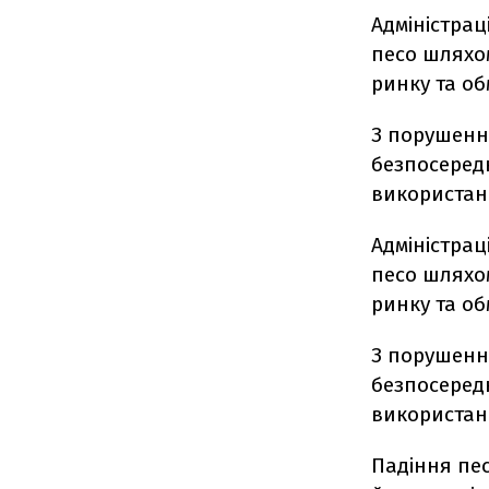
Адміністрац
песо шляхо
ринку та об
З порушенн
безпосеред
використан
Адміністрац
песо шляхо
ринку та об
З порушенн
безпосеред
використан
Падіння пес