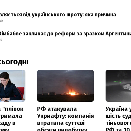
вляється від українського шроту: яка причина
40
 Зімбабве закликає до реформ за зразком Аргентин
45
СЬОГОДНІ
 "плівок
РФ атакувала
Україна 
отримала
Укрнафту: компанія
шість су
саду в
втратила суттєві
тіньовог
ому
обсяги видобутку
РФ та 10