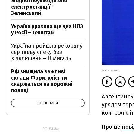
жодної неушкодженої
електростанції –
Зеленський
Україна уразила ще два НПЗ
у Росії – Генштаб
Україна пройшла рекордну
серпневу спеку без
відключень – Шмигаль
РФ знищила важливі
GETTY IMAGES
склади Фори: клієнти
скаржаться на порожні
полиці
Аргентинсь
урядом торг
ВСІ НОВИНИ
контролю і
Про це
пов
РЕКЛАМА: