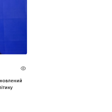
ановлений
літику