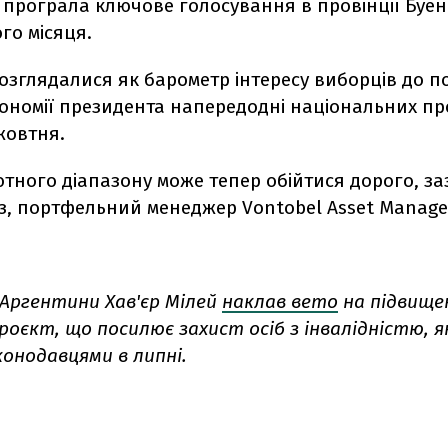
 програла ключове голосування в провінції Буен
го місяця.
озглядалися як барометр інтересу виборців до п
кономії президента напередодні національних п
жовтня.
тного діапазону може тепер обійтися дорого, з
оз, портфельний менеджер Vontobel Asset Manag
Аргентини Хав'єр Мілей
наклав вето
на підвище
оєкт, що посилює захист осіб з інвалідністю, я
конодавцями в липні.