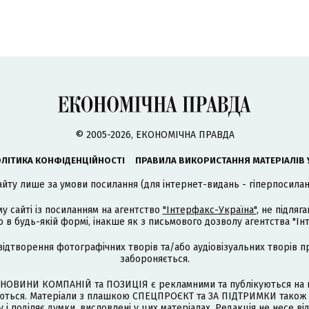
© 2005-2026, ЕКОНОМІЧНА ПРАВДА
ЛІТИКА КОНФІДЕНЦІЙНОСТІ
ПРАВИЛА ВИКОРИСТАННЯ МАТЕРІАЛІВ 
айту лише за умови посилання (для інтернет-видань - гіперпосиланн
му сайті із посиланням на агентство
"Інтерфакс-Україна"
, не підля
 будь-якій формі, інакше як з письмового дозволу агентства "Ін
відтворення фотографічних творів та/або аудіовізуальних творів п
забороняється.
НОВИНИ КОМПАНІЙ та ПОЗИЦІЯ є рекламними та публікуються на п
туються. Матеріали з плашкою СПЕЦПРОЄКТ та ЗА ПІДТРИМКИ також
 і поділяє думки, висловлені у цих матеріалах. Редакція не несе ві