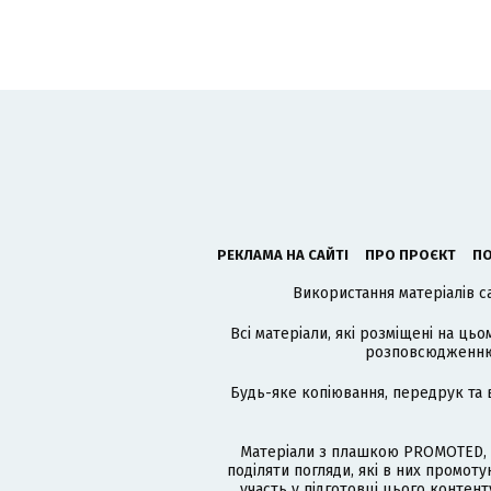
РЕКЛАМА НА САЙТІ
ПРО ПРОЄКТ
ПО
Використання матеріалів с
Всі матеріали, які розміщені на цьо
розповсюдженню в
Будь-яке копіювання, передрук та 
Матеріали з плашкою PROMOTED, 
поділяти погляди, які в них промо
участь у підготовці цього контенту