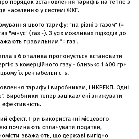
ро порядок встановлення тарифів на тепло з
де населенню у системі ЖКГ.
мування цього тарифу: "на рівні з газом" (=
аз "мінус" (газ -). З усіх можливих підходів до
ажають правильним "= газ".
тепла з біопалива пропонується встановити
ргію з комерційного газу - близько 1 400 грн
 цьому їх рентабельність.
овлення тарифу і виробникам, і НКРЕКП. Одні
ть". Виробники тепер зацікавлені знижувати
ю ефективність.
ий ефект. При використанні місцевого
 які починають сплачувати податки,
номісти вважають, що державі вигідно