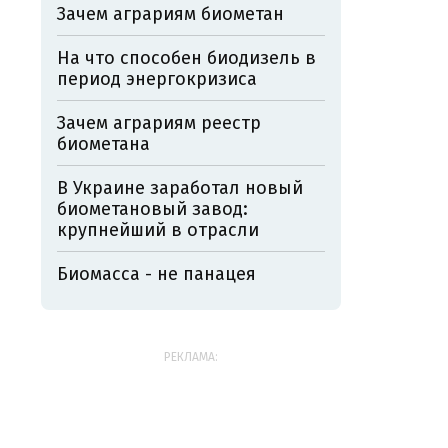
Зачем аграриям биометан
На что способен биодизель в
период энергокризиса
Зачем аграриям реестр
биометана
В Украине заработал новый
биометановый завод:
крупнейший в отрасли
Биомасса - не панацея
РЕКЛАМА: