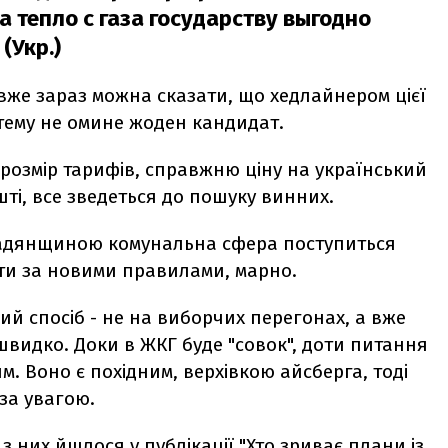
 тепло с газа государству выгодно
(Укр.)
е вже зараз можна сказати, що хедлайнером цієї
 тему не омине жоден кандидат.
розмір тарифів, справжню ціну на український
ешті, все зведеться до пошуку винних.
 радянщиною комунальна сфера поступиться
ти за новими правилами, марно.
ий спосіб - не на виборчих перегонах, а вже
 швидко. Доки в ЖКГ буде "совок", доти питання
 Воно є похідним, верхівкою айсберга, тоді
за увагою.
і з них йшлося у
публікації
"Хто зриває плани із