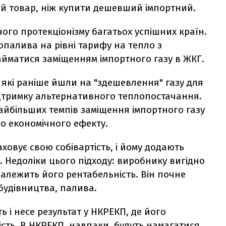
ий товар, ніж купити дешевший імпортний.
ого протекціонізму багатьох успішних країн.
іопалива на рівні тарифу на тепло з
айматися заміщенням імпортного газу в ЖКГ.
які раніше йшли на "здешевлення" газу для
дтримку альтернативного теплопостачання.
айбільших темпів заміщення імпортного газу
о економічного ефекту.
ховує свою собівартість, і йому додають
ті. Недоліки цього підходу: виробнику вигідно
 залежить його рентабельність. Він почне
будівництва, палива.
 і несе результат у НКРЕКП, де його
ість. В НКРЕКП, навпаки, будуть намагатися