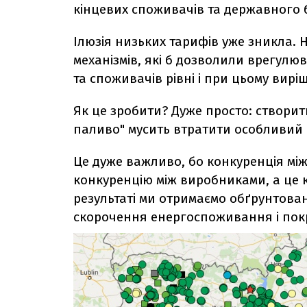
кінцевих споживачів та державного 
Ілюзія низьких тарифів уже зникла. 
механізмів, які б дозволили врегул
та споживачів рівні і при цьому вир
Як це зробити? Дуже просто: створит
паливо" мусить втратити особливий с
Це дуже важливо, бо конкуренція м
конкуренцію між виробниками, а це к
результаті ми отримаємо обґрунтован
скорочення енергоспоживання і покр