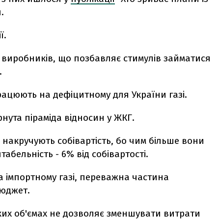
.
ї.
т виробників, що позбавляє стимулів займатися
.
працюють на дефіцитному для України газі.
нута піраміда відносин у ЖКГ.
 накручують собівартість, бо чим більше вони
абельність - 6% від собівартості.
а імпортному газі, переважна частина
бюджет.
ликих об'ємах не дозволяє зменшувати витрати