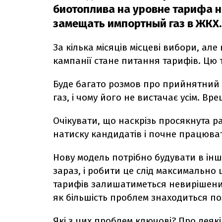
биотоплива на уровне тарифа на
замещать импортный газ в ЖКХ. 
За кілька місяців місцеві вибори, ал
кампанії стане питання тарифів. Цю
Буде багато розмов про прийнятний 
газ, і чому його не вистачає усім. Вр
Очікувати, що наскрізь просякнута
натиску кандидатів і почне працюва
Нову модель потрібно будувати в інш
зараз, і робити це слід максимально
тарифів залишатиметься невирішеним.
як більшість проблем знаходиться по
Які з цих проблем ключові? Про деяк