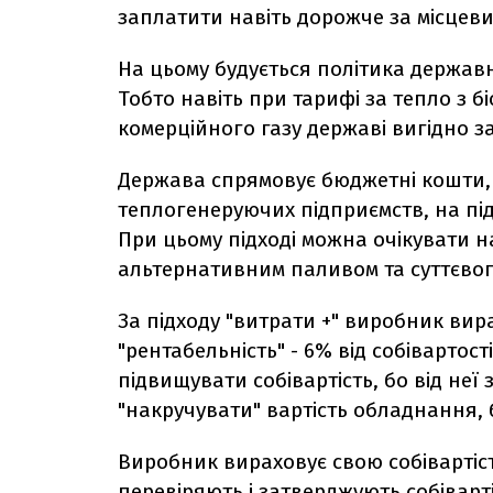
заплатити навіть дорожче за місцев
На цьому будується політика державн
Тобто навіть при тарифі за тепло з б
комерційного газу державі вигідно з
Держава спрямовує бюджетні кошти, 
теплогенеруючих підприємств, на пі
При цьому підході можна очікувати н
альтернативним паливом та суттєвог
За підходу "витрати +" виробник вира
"рентабельність" - 6% від собівартос
підвищувати собівартість, бо від неї
"накручувати" вартість обладнання, 
Виробник вираховує свою собівартість
перевіряють і затверджують собіварт