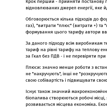
Крок перший - прийняти постанову п
відновлюваних джерел енергії, яке й
Обговорюється кілька підходів до фор
газ), "витрати "плюс" (витрати +) та "г
формування цього тарифу автори вв
За даного підходу всім виробникам 
тариф на рівні тарифу на теплову ене
за Гкал без ПДВ - і не перевіряти при
Плюси: значно менше роботи з встан
не "накручують", інші не "розкручую
свою собівартість і підвищувати сво
Існує також значний макроекономічн
біопалива створюються робочі місці,
розвивається місцева економіка. Еко