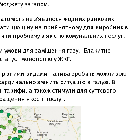
бюджету загалом.
Натомість не з'явилося жодних ринкових
ювати цю ціну на прийнятному для виробників
ішити проблему з якістю комунальних послуг.
и умови для заміщення газу. "Блакитне
татус і монополію у ЖКГ.
іж різними видами палива зробить можливою
ардинально змінить ситуацію в галузі. В
і тарифи, а також стимули для суттєвого
ащення якості послуг.