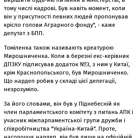
тому числі кадрові. Був навіть момент, коли
він у присутності певних людей пропонував
крісло голови Аграрного фонду", - каже
депутат з БПП.
Томіленка також називають креатурою
Мирошниченка. Коли в березні екс-керівник
ДПЗКУ підписував додаток №3, з ним у Китаї,
крім Краснопольського, був Мирошниченко.
Що нардеп робив у складі цієї делегації,
незрозуміло.
За його словами, він був у Піднебесній як
член парламентського комітету з питань АПК і
учасник міжпарламентської групи дружби і
співробітництва "Україна-Китай". Проте,
наголошує нардеп, він був лише на офіційній