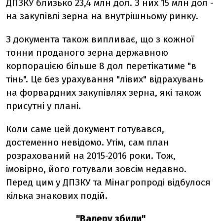
ДПЗКУ близько 23,4 млн дол. З них 15 млн дол -
на закупівлі зерна на внутрішньому ринку.
З документа також випливає, що з кожної
тонни проданого зерна державною
корпорацією більше 8 дол перетікатиме "в
тінь". Це без урахування "лівих" відрахувань
на форвардних закупівлях зерна, які також
присутні у плані.
Коли саме цей документ готувався,
достеменно невідомо. Утім, сам план
розрахований на 2015-2016 роки. Тож,
імовірно, його готували зовсім недавно.
Перед цим у ДПЗКУ та Мінагропроді відбулося
кілька знакових подій.
"Валеру збили"