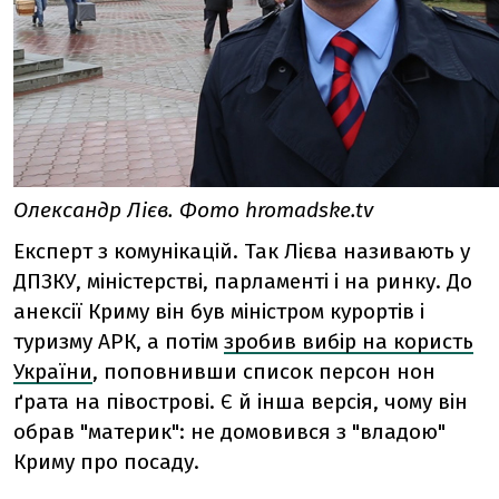
Олександр Лієв. Фото hromadske.tv
Експерт з комунікацій. Так Лієва називають у
ДПЗКУ, міністерстві, парламенті і на ринку. До
анексії Криму він був міністром курортів і
туризму АРК, а потім
зробив вибір на користь
України
, поповнивши список персон нон
ґрата на півострові. Є й інша версія, чому він
обрав "материк": не домовився з "владою"
Криму про посаду.