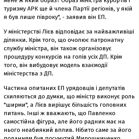
мене ж який образ? Образ міністра курортів і
туризму АРК ще й члена Партії регіонів, у якій
я був лише півроку", - заявив він ЕП.
У міністерстві Лієв відповідає за найважливіші
ділянки. Крім того, що очолює патронатну
службу міністра, він також організовує
процедуру конкурсів на голів усіх ДП. Крім
того, він вибудовує модель взаємодії
міністерства з ДП.
Частина опитаних ЕП урядовців і депутатів
схиляються до думки, що міністр виконує роль
"ширми", а Лієв вирішує більшість головних
питань. Інші ж вважають, що Павленко
самостійна фігура, але його радник має на
нього неабиякий вплив. Нібито саме за його
поданням був посунутий Мирошниченко.