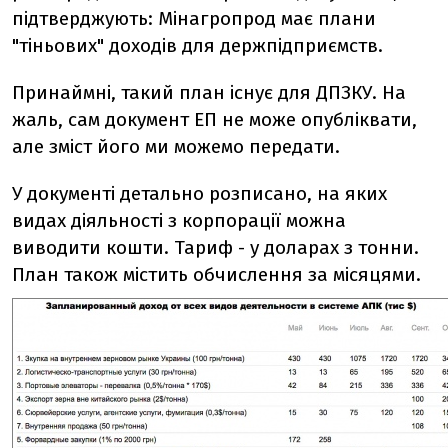
підтверджують: Мінагропрод має плани
"тіньових" доходів для держпідприємств.
Принаймні, такий план існує для ДПЗКУ. На
жаль, сам документ ЕП не може опубліквати,
але зміст його ми можемо передати.
У документі детально розписано, на яких
видах діяльності з корпорації можна
виводити кошти. Тариф - у доларах з тонни.
План також містить обчислення за місяцями.