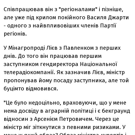
Співпрацював він з "регіоналами" і пізніше,
але уже під крилом покійного Василя Джарти
- одного з найвпливовіших членів Партії
регіонів.
У Мінагропроді Лієв з Павленком з перших
днів. До того він працював першим
заступником гендиректора Національної
телерадіокомпанії. Як зазначив Лієв, міністр
пропонував йому посаду заступника, але той
буцімто відмовився.
"Це було недоцільно, враховуючи, що у мене
нема досвіду в аграрній політиці і є бекграунд
відносин з Арсенієм Петровичем. Через це
міністр міг зіткнутися з певними ризиками. У