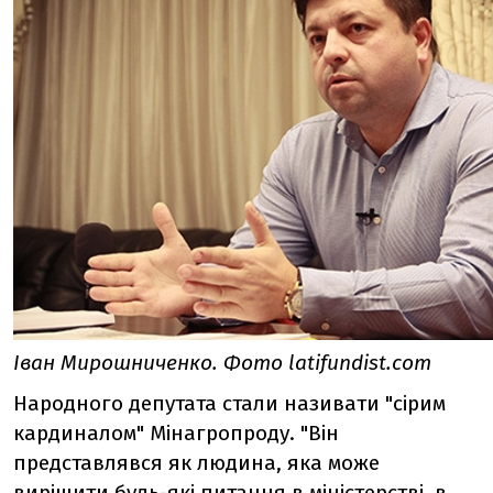
Іван Мирошниченко. Фото latifundist.com
Народного депутата стали називати "сірим
кардиналом" Мінагропроду. "Він
представлявся як людина, яка може
вирішити будь-які питання в міністерстві, в