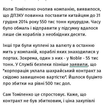
Коли Томіленко очолив компанію, виявилося,
що ДПЗКУ повинна поставити китайцям до 31
грудня 2014 року 550 тис тонн кукурудзи. Часу
було обмаль і відправити у підсумку вдалося
лише сім кораблів з необхідних десяти.
Інші три були куплені за валюту в останню
мить у компаній, кораблі яких знаходилися у
портах. Зокрема, один з них - у Noble - 55 тис
тонн. У Службі безпеки пізніше
заявили
, що
"корпорація уклала шахрайський контракт за
свідомо завищеною вартістю". Йшлося буцімто
про збитки на рівні 500 тис дол.
Сам Томіленко це спростовує. Каже, що
контракт не був збитковим, і ціна закупівлі