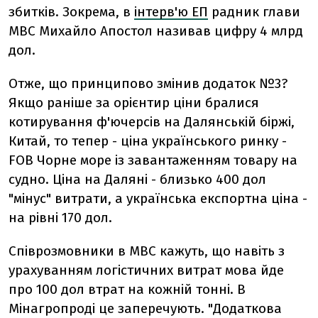
збитків. Зокрема, в
інтерв'ю ЕП
радник глави
МВС Михайло Апостол називав цифру 4 млрд
дол.
Отже, що принципово змінив додаток №3?
Якщо раніше за орієнтир ціни бралися
котирування ф'ючерсів на Далянській біржі,
Китай, то тепер - ціна українського ринку -
FOB Чорне море із завантаженням товару на
судно. Ціна на Даляні - близько 400 дол
"мінус" витрати, а українська експортна ціна -
на рівні 170 дол.
Співрозмовники в МВС кажуть, що навіть з
урахуванням логістичних витрат мова йде
про 100 дол втрат на кожній тонні. В
Мінагропроді це заперечують. "Додаткова