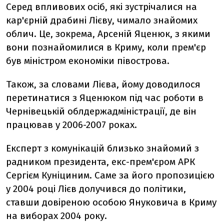
Серед впливових осіб, які зустрічалися на
кар'єрній драбині Лієву, чимало знайомих
облич. Це, зокрема, Арсеній Яценюк, з якими
вони познайомилися в Криму, коли прем'єр
був міністром економіки півострова.
Також, за словами Лієва, йому доводилося
перетинатися з Яценюком під час роботи в
Чернівецькій облдержадміністрації, де він
працював у 2006-2007 роках.
Експерт з комунікацій близько знайомий з
радником президента, екс-прем'єром АРК
Сергієм Куніциним. Саме за його пропозицією
у 2004 році Лієв долучився до політики,
ставши довіреною особою Януковича в Криму
на виборах 2004 року.