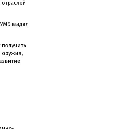
 отраслей
ПУМБ выдал
 получить
о оружия,
азвитие
имно-