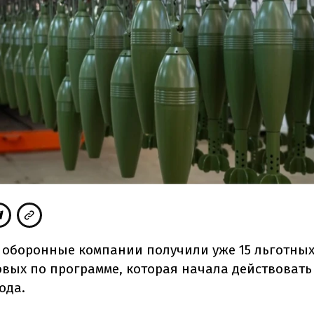
 оборонные компании получили уже 15 льготных
овых по программе, которая начала действовать
ода.