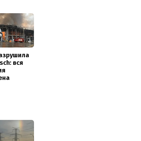
разрушила
sch: вся
ия
ена