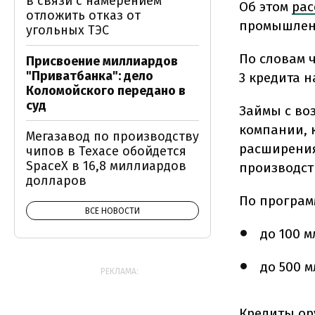
в связи с намерением
Об этом
рас
отложить отказ от
промышленн
угольных ТЭС
По словам 
Присвоение миллиардов
"Приватбанка": дело
3 кредита н
Коломойского передано в
суд
Займы с во
компании, 
Мегазавод по производству
расширения
чипов в Техасе обойдется
SpaceX в 16,8 миллиардов
производст
долларов
По програм
ВСЕ НОВОСТИ
до 100 м
до 500 м
РЕКЛАМА:
Кредиты ор