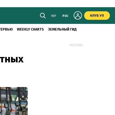
КЛУБ УП
УКР
РОС
ТЕРВЬЮ
WEEKLY CHARTS
ЗЕМЕЛЬНЫЙ ГИД
РЕКЛАМА:
отных