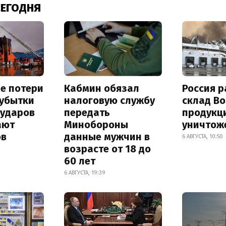
СЕГОДНЯ
е потери
Кабмин обязал
Россия 
 убытки
налоговую службу
склад Bo
 ударов
передать
продукц
ают
Минобороны
уничтож
ов
данные мужчин в
6 АВГУСТА, 10:50
возрасте от 18 до
60 лет
6 АВГУСТА, 19:39