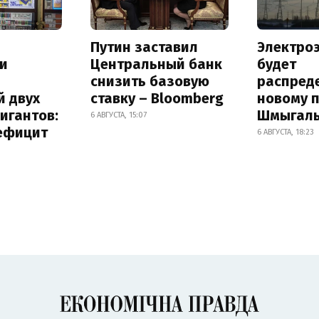
Путин заставил
Электро
и
Центральный банк
будет
снизить базовую
распред
й двух
ставку – Bloomberg
новому 
игантов:
Шмыгал
6 АВГУСТА, 15:07
дефицит
6 АВГУСТА, 18:23