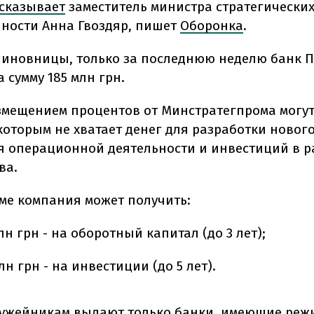
сказывает
заместитель министра стратегических
ости Анна Гвоздяр, пишет
Оборонка
.
чиновницы, только за последнюю неделю банк 
а сумму 185 млн грн.
змещением процентов от Минстратегпрома могут
которым не хватает денег для разработки новог
 операционной деятельности и инвестиций в р
ва.
ме компания может получить:
лн грн - на оборотный капитал (до 3 лет);
лн грн - на инвестиции (до 5 лет).
ужейникам выдают только банки, имеющие реж