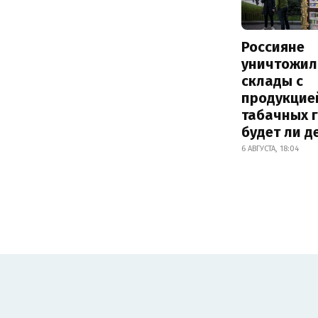
Россияне
уничтожил
склады с
продукцие
табачных г
будет ли 
6 АВГУСТА, 18:04