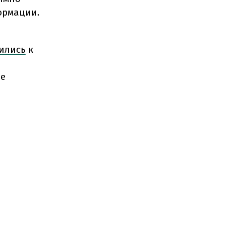
ормации.
ились
к
ие