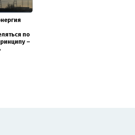
энергия
еляться по
принципу –
ь