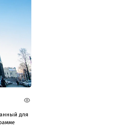
данный для
рамме