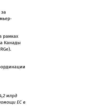
 за
мьер-
в рамках
ва Канады
URGe).
координации
4,2 млрд
помощи ЕС в