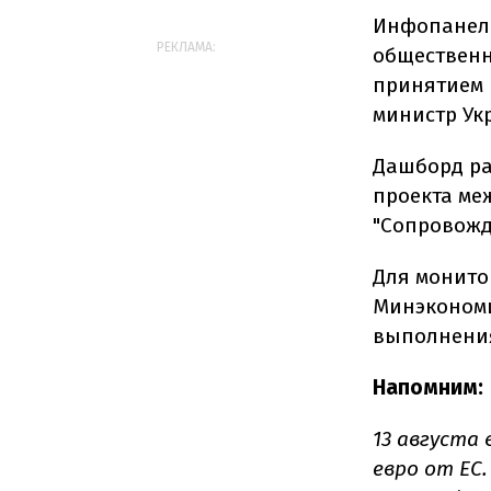
Инфопанель
РЕКЛАМА:
общественн
принятием 
министр Ук
Дашборд ра
проекта ме
"Сопровожд
Для монито
Минэкономи
выполнени
Напомним:
13 августа
евро от ЕС