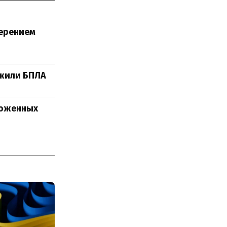
мерением
ужили БПЛА
роженных