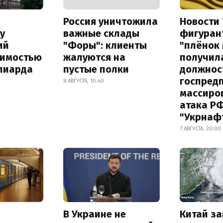
Россия уничтожила
Новости 
у
важные склады
фигуран
ий
"Форы": клиенты
"плёнок
оимостью
жалуются на
получил
лиарда
пустые полки
должнос
госпред
8 АВГУСТА, 10:40
массиро
атака Р
"Укрнаф
7 АВГУСТА, 20:00
В Украине не
Китай з