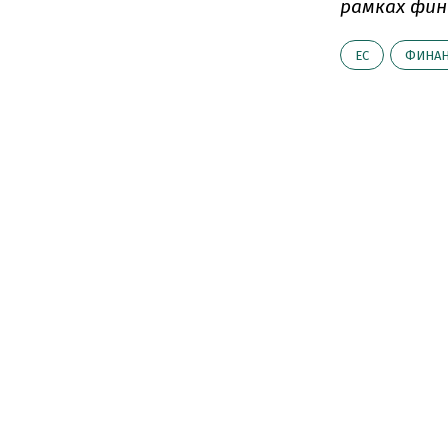
рамках фина
ЕС
ФИНА