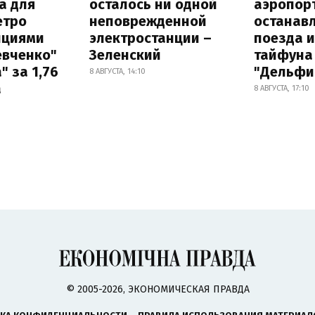
а для
осталось ни одной
аэропор
етро
неповрежденной
останав
нциями
электростанции –
поезда и
евченко"
Зеленский
тайфуна
" за 1,76
"Дельфи
8 АВГУСТА, 14:10
а
8 АВГУСТА, 17:10
© 2005-2026, ЭКОНОМИЧЕСКАЯ ПРАВДА