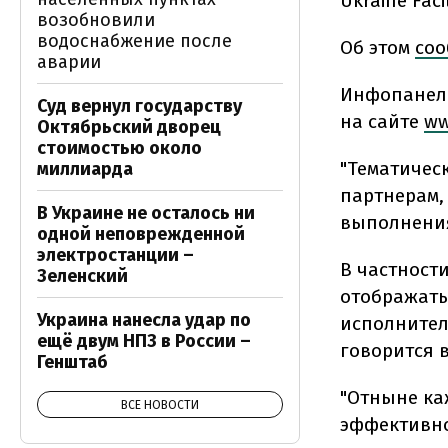
Ukraine Facil
возобновили
водоснабжение после
Об этом
соо
аварии
Инфопанель
Суд вернул государству
на сайте
ww
Октябрьский дворец
стоимостью около
"Тематичес
миллиарда
партнерам,
В Украине не осталось ни
выполнения 
одной неповрежденной
электростанции –
В частност
Зеленский
отображать
Украина нанесла удар по
исполнителе
ещё двум НПЗ в России –
говорится 
Генштаб
"Отныне ка
ВСЕ НОВОСТИ
эффективно