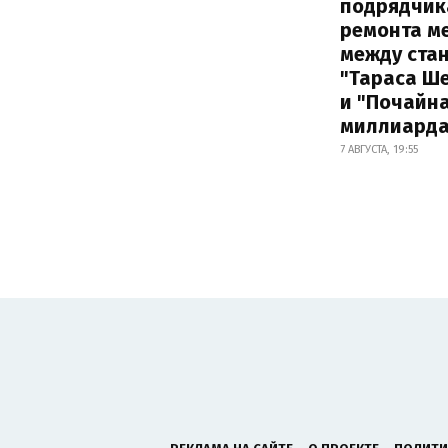
подрядчик
ремонта м
между ста
"Тараса Ш
и "Почайна
миллиард
7 АВГУСТА, 19:55