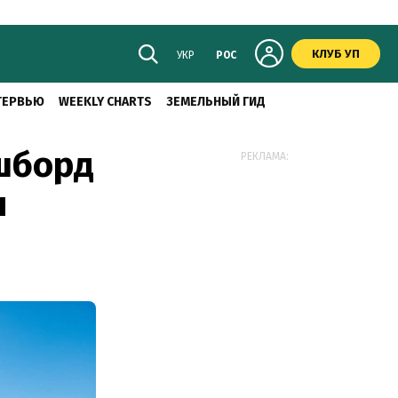
КЛУБ УП
УКР
РОС
ТЕРВЬЮ
WEEKLY CHARTS
ЗЕМЕЛЬНЫЙ ГИД
шборд
РЕКЛАМА:
я