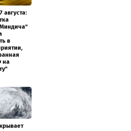
7 августа:
тка
 Миндича"
а
ть в
приятии,
ванная
Ф на
ту"
акрывает