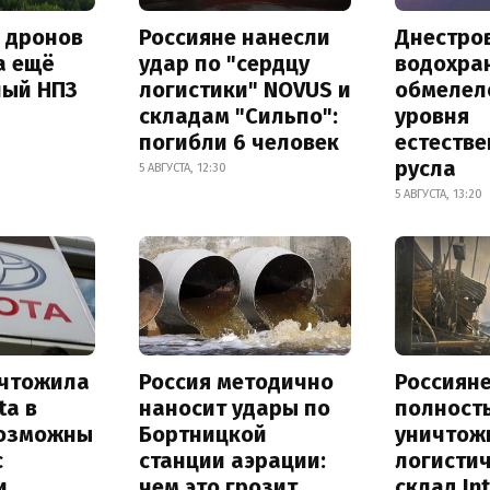
а дронов
Россияне нанесли
Днестро
а ещё
удар по "сердцу
водохра
ный НПЗ
логистики" NOVUS и
обмелел
складам "Сильпо":
уровня
погибли 6 человек
естеств
русла
5 АВГУСТА, 12:30
5 АВГУСТА, 13:20
ичтожила
Россия методично
Россиян
ta в
наносит удары по
полност
возможны
Бортницкой
уничтож
с
станции аэрации:
логисти
и
чем это грозит
склад In