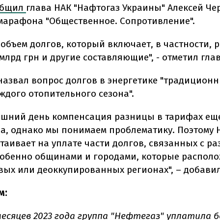
общил
глава НАК "Нафтогаз Украины" Алексей Ч
марафона "Общественное. Сопротивление".
объем долгов, который включает, в частности, 
млрд грн и другие составляющие", - отметил гла
азвал вопрос долгов в энергетике "традицион
ждого отопительного сезона".
яшний день компенсация разницы в тарифах ещ
а, однако мы понимаем проблематику. Поэтому 
таивает на уплате части долгов, связанных с ра
собенно общинами и городами, которые распол
ых или деоккупированных регионах", – добавил
м:
месяцев 2023 года группа "Нефтегаз"
уплатила
б