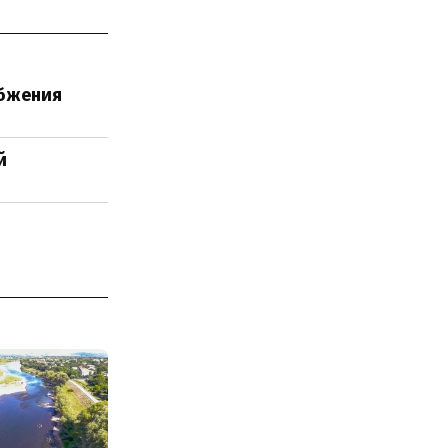
абжения
й