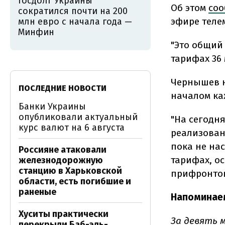
Госдолг Украины
Об этом
со
сократился почти на 200
эфире теле
млн евро с начала года —
Минфин
"Это общий 
тарифах 36 
Чернышев н
ПОСЛЕДНИЕ НОВОСТИ
началом ка
Банки Украины
опубликовали актуальный
"На сегодн
курс валют на 6 августа
реализован
пока не нас
Россияне атаковали
тарифах, о
железнодорожную
станцию в Харьковской
прифронтов
области, есть погибшие и
раненые
Напоминае
Хуситы практически
За девять 
перекрыли Баб-эль-