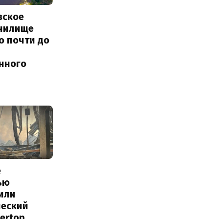
вское
нилище
о почти до
енного
е
ью
или
ческий
tertop