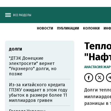
ВСЕ РАЗДЕЛЫ
НОВОСТИ
ПУБЛИКАЦИИ
КОЛОНКИ
ИНФ
Тепл
ДОЛГИ
"Нафт
"ДТЭК Донецкие
электросети" вернет
АНАСТАСИЯ ЖА
"Укрэнерго" долги, но
позже
Из-за китайского кредита
Долги тепл
ГПЗКУ ожидает в этом году
убыток в размере более 11
миллиардов
миллиардов гривен
разницы в 