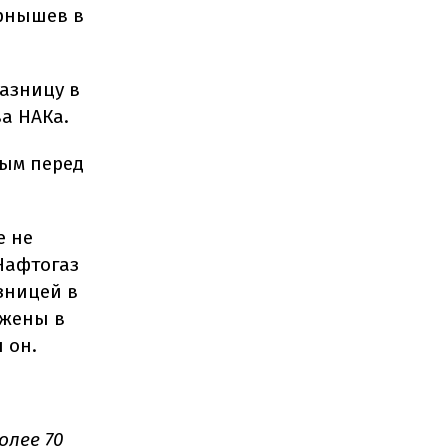
ернышев в
разницу в
ва НАКа.
ным перед
е не
Нафтогаз
зницей в
ожены в
 он.
олее 70