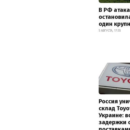
В РФ атак
остановил
один круп
5 АВГУСТА, 17:55
Россия ун
склад Toyo
Украине: 
задержки 
поставкам