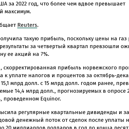
ША за 2022 год, что более чем вдвое превышает
 максимум.
общает
Reuters
.
олучила такую прибыль, поскольку цены на газ 
 результаты за четвертый квартал превзошли ож
ну ее акций на 7%.
и, скорректированная прибыль норвежского пр
а к уплате налогов и процентов за октябрь-дек
15,1 млрд долл. с 15 млрд долл. годом ранее, пре
мые 14,4 млрд долл., прогнозируемых в опросе 
, проведенном Equinor.
высила регулярные квартальные дивиденды и за
довой денежный поток от сделок после уплаты 
ло 20 миллиардов долларов в год до конца десят