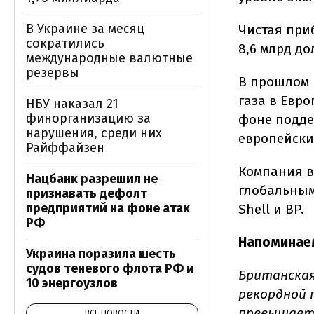
В Украине за месяц
Чистая при
сократились
8,6 млрд до
международные валютные
резервы
В прошлом 
газа в Евро
НБУ наказал 21
финорганизацию за
фоне подде
нарушения, среди них
европейски
Райффайзен
Компания в
Нацбанк разрешил не
глобальным
признавать дефолт
предприятий на фоне атак
Shell и BP.
РФ
Напоминае
Украина поразила шесть
судов теневого флота РФ и
Британская
10 энергоузлов
рекордной п
превышает 
ВСЕ НОВОСТИ