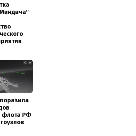
тка
 Миндича"
ство
ического
приятия
 поразила
дов
о флота РФ
ргоузлов