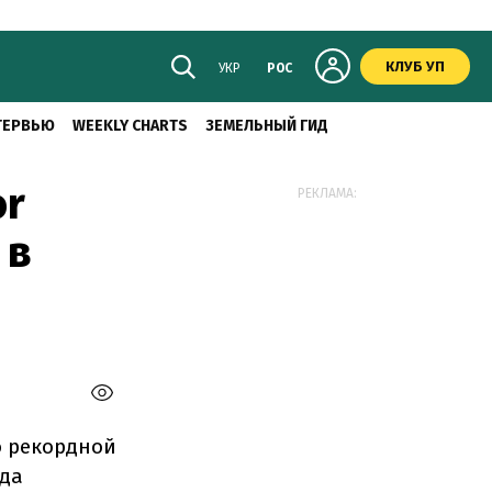
КЛУБ УП
УКР
РОС
ТЕРВЬЮ
WEEKLY CHARTS
ЗЕМЕЛЬНЫЙ ГИД
or
РЕКЛАМА:
 в
о рекордной
рда