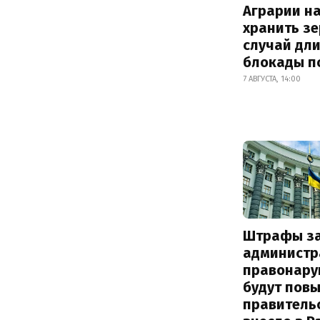
Аграрии на
хранить зе
случай дл
блокады п
7 АВГУСТА, 14:00
Штрафы з
администр
правонару
будут пов
правитель