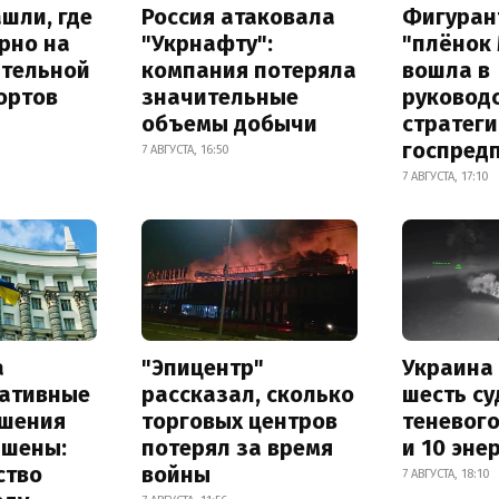
шли, где
Россия атаковала
Фигуран
рно на
"Укрнафту":
"плёнок
ительной
компания потеряла
вошла в
ортов
значительные
руковод
объемы добычи
стратег
госпред
7 АВГУСТА, 16:50
7 АВГУСТА, 17:10
а
"Эпицентр"
Украина
ативные
рассказал, сколько
шесть су
шения
торговых центров
теневог
ышены:
потерял за время
и 10 эне
ство
войны
7 АВГУСТА, 18:10