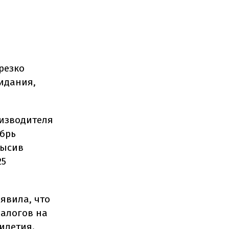
резко
идания,
оизводителя
абрь
высив
25
явила, что
налогов на
илетия.