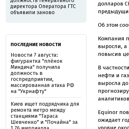
должность генерального
долларов С
директора Оператора ГТС
предыдущий
объявили заново
Об этом со
Компания п
ПОСЛЕДНИЕ НОВОСТИ
выросли, а
повысив це
Новости 7 августа:
фигурантка "плёнок
Миндича" получила
В частност
должность в
нефти и газ
госпредприятии,
выросла до 
массированная атака РФ
прогнозируе
на "Укрнафту"
аналитиков
Киев ищет подрядчика для
ремонта метро между
Equinor по
станциями "Тараса
ожидает го
Шевченко" и "Почайна" за
уровне око
1,76 миллиарда