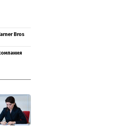
arner Bros
компания