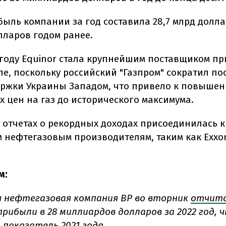
быль компании за год составила 28,7 млрд долл
лларов годом ранее.
году Equinor стала крупнейшим поставщиком п
пе, поскольку российский "Газпром" сократил по
ржки Украины Западом, что привело к повыше
х цен на газ до исторического максимума.
 отчетах о рекордных доходах присоединилась к
 нефтегазовым производителям, таким как Exxon
м:
 нефтегазовая компания BP во вторник
отчит
рибыли в 28 миллиардов долларов за 2022 год, 
показатель 2021 года.