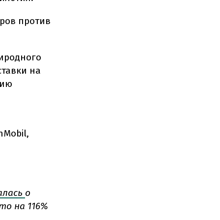
аров против
риродного
ставки на
нию
Mobil,
алась
о
что на 116%