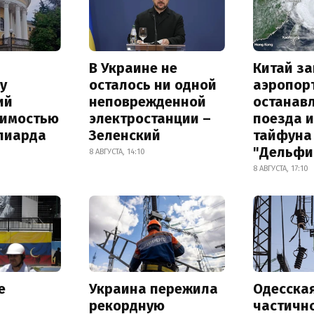
В Украине не
Китай з
у
осталось ни одной
аэропор
ий
неповрежденной
останав
оимостью
электростанции –
поезда и
лиарда
Зеленский
тайфуна
"Дельфи
8 АВГУСТА, 14:10
8 АВГУСТА, 17:10
е
Украина пережила
Одесска
рекордную
частичн