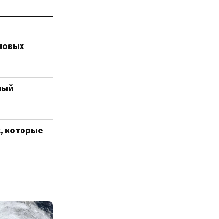
 новых
ный
х, которые