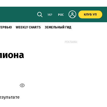
КЛУБ УП
УКР
РОС
ТЕРВЬЮ
WEEKLY CHARTS
ЗЕМЕЛЬНЫЙ ГИД
РЕКЛАМА:
лиона
езультате