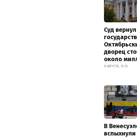
Суд вернул
государств
Октябрьск
дворец ст
около мил
8 АВГУСТА, 15:15
В Венесуэл
вспыхнули