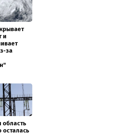
акрывает
т и
ливает
з-за
н"
я область
о осталась