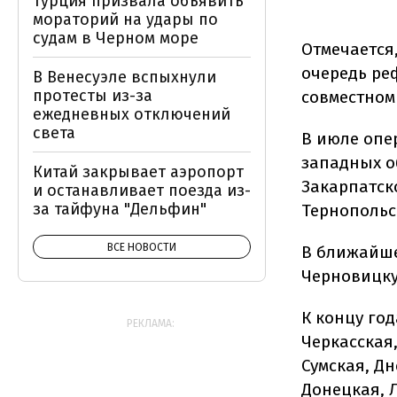
Турция призвала объявить
мораторий на удары по
судам в Черном море
Отмечается
очередь ре
В Венесуэле вспыхнули
протесты из-за
совместном
ежедневных отключений
света
В июле опе
западных о
Китай закрывает аэропорт
Закарпатск
и останавливает поезда из-
за тайфуна "Дельфин"
Тернопольс
ВСЕ НОВОСТИ
В ближайше
Черновицку
К концу год
РЕКЛАМА:
Черкасская
Сумская, Д
Донецкая, 