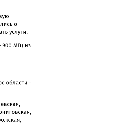
рвую
лись о
ть услуги.
 900 МГц из
е области -
иевская,
рниговская,
рожская,