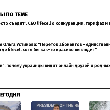
Ы ПО ТЕМЕ
сто съедят". CEO lifecell о конкуренции, тарифах и
e Ольга Устинова: "Переток абонентов - единствен
где lifecell хотя бы как-то красиво выглядит"
ти": почему украинцы видят онлайн друзей и родны
0
СЕГОДНЯ