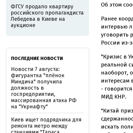
Об этом со
ФГСУ продало квартиру
российского пропагандиста
Ранее коор
Лебедева в Киеве на
аукционе
интервью л
уговорить 
России из-з
"Кризис в У
ПОСЛЕДНИЕ НОВОСТИ
реальной с
Новости 7 августа:
наоборот, 
фигурантка "плёнок
интересам 
Миндича" получила
должность в
- говоритс
госпредприятии,
МИД КНР.
массированная атака РФ
на "Укрнафту"
"Китай при
сдержаннос
Киев ищет подрядчика для
ремонта метро между
искать пол
станциями "Тараса