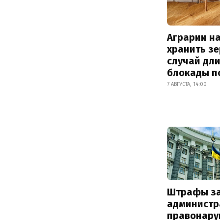
Аграрии на
хранить зе
случай дл
блокады п
7 АВГУСТА, 14:00
Штрафы з
администр
правонару