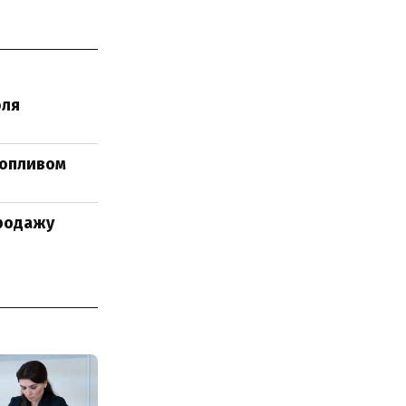
юля
топливом
продажу