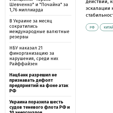
действий, 
Шевченко" и "Почайна" за
эскалации 
1,76 миллиарда
стабильност
В Украине за месяц
сократились
РФ
КИТА
международные валютные
резервы
НБУ наказал 21
финорганизацию за
нарушения, среди них
Райффайзен
Нацбанк разрешил не
признавать дефолт
предприятий на фоне атак
РФ
Украина поразила шесть
судов теневого флота РФ и
10 энергоузлов