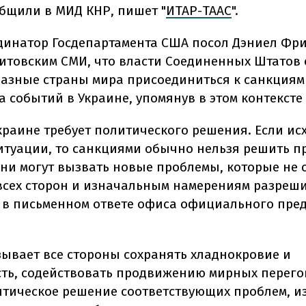
общили в МИД КНР, пишет "
ИТАР-ТААС
".
динатор Госдепартамента США посол Дэниел Фри
итовским СМИ, что власти Соединенных Штатов 
разные страны мира присоединиться к санкциям
а событий в Украине, упомянув в этом контексте
краине требует политического решения. Если ис
итуации, то санкциями обычно нельзя решить п
они могут вызвать новые проблемы, которые не 
всех сторон и изначальным намерениям разрешит
я в письменном ответе офиса официального пре
зывает все стороны сохранять хладнокровие и
ть, содействовать продвижению мирных перего
итическое решение соответствующих проблем, и