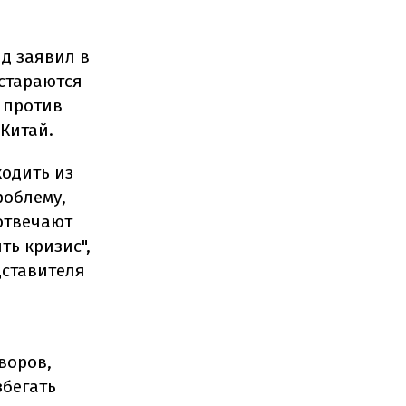
д заявил в
стараются
 против
 Китай.
ходить из
роблему,
отвечают
ь кризис",
дставителя
воров,
збегать