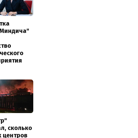
тка
 Миндича"
ство
ического
приятия
тр"
л, сколько
х центров