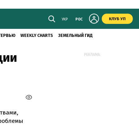
КЛУБ УП
УКР
РОС
ТЕРВЬЮ
WEEKLY CHARTS
ЗЕМЕЛЬНЫЙ ГИД
ции
РЕКЛАМА:
твами,
проблемы