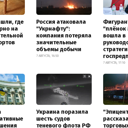
шли, где
Россия атаковала
Фигуран
рно на
"Укрнафту":
"плёнок
ительной
компания потеряла
вошла в
ортов
значительные
руковод
объемы добычи
стратег
госпред
7 АВГУСТА, 16:50
7 АВГУСТА, 17:10
а
Украина поразила
"Эпицен
ативные
шесть судов
рассказа
шения
теневого флота РФ
торговы