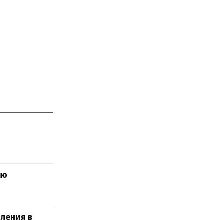
ию
ления в