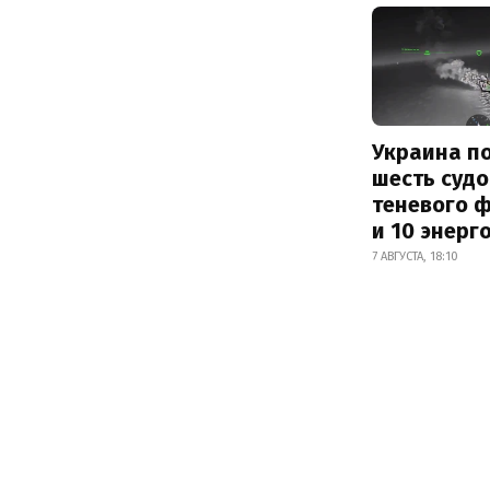
Украина п
шесть судо
теневого 
и 10 энерг
7 АВГУСТА, 18:10