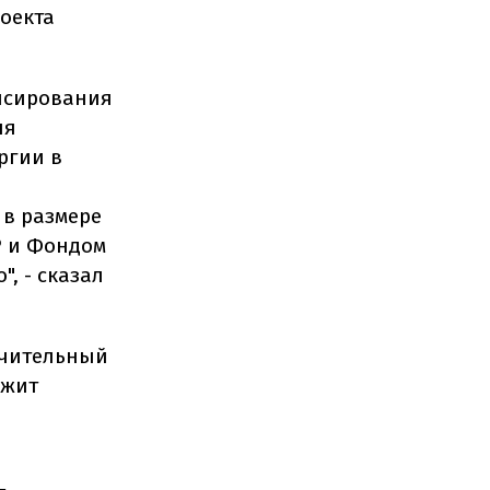
оекта
нсирования
ля
ргии в
в размере
Р и Фондом
", - сказал
ачительный
лжит