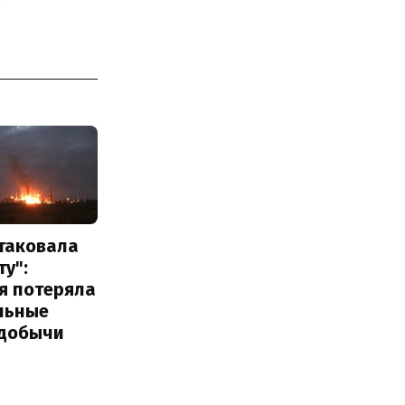
атаковала
у":
я потеряла
льные
добычи