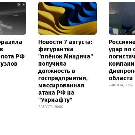
оразила
Новости 7 августа:
Россиян
в
фигурантка
удар по
флота РФ
"плёнок Миндича"
логисти
оузлов
получила
компани
должность в
Днепроп
госпредприятии,
области
массированная
7 АВГУСТА, 16:32
атака РФ на
"Укрнафту"
7 АВГУСТА, 20:00