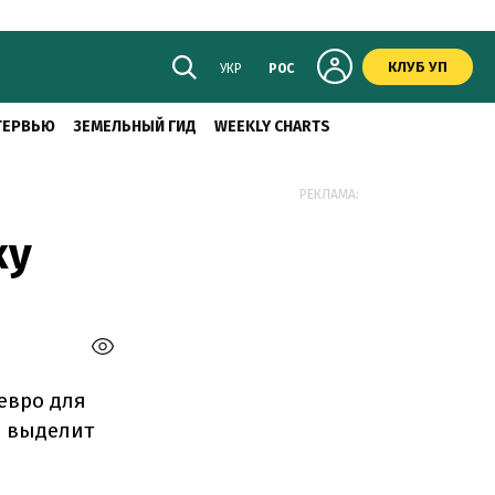
КЛУБ УП
УКР
РОС
ТЕРВЬЮ
ЗЕМЕЛЬНЫЙ ГИД
WEEKLY CHARTS
РЕКЛАМА:
ку
евро для
е выделит