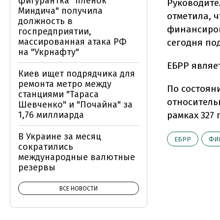
фигурантка "плёнок
Руководите
Миндича" получила
отметила, ч
должность в
финансиров
госпредприятии,
массированная атака РФ
сегодня по
на "Укрнафту"
ЕБРР являе
Киев ищет подрядчика для
ремонта метро между
По состояни
станциями "Тараса
относительн
Шевченко" и "Почайна" за
1,76 миллиарда
рамках 327 
В Украине за месяц
ЕБРР
ФИ
сократились
международные валютные
резервы
ВСЕ НОВОСТИ