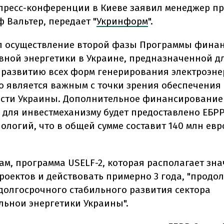
 пресс-конференции в Киеве заявил менеджер пр
 Вальтер, передает "
Укринформ
".
л осуществление второй фазы Программы фина
вной энергетики в Украине, предназначенной д
 развитию всех форм генерирования электроэне
то является важным с точки зрения обеспечения
сти Украины. Дополнительное финансирование 
о для инвестмеханизму будет предоставлено ЕБР
ологий, что в общей сумме составит 140 млн евро
вам, программа USELF-2, которая располагает зн
роектов и действовать примерно 3 года, "продо
долгосрочного стабильного развития сектора
ьнои энергетики Украины".