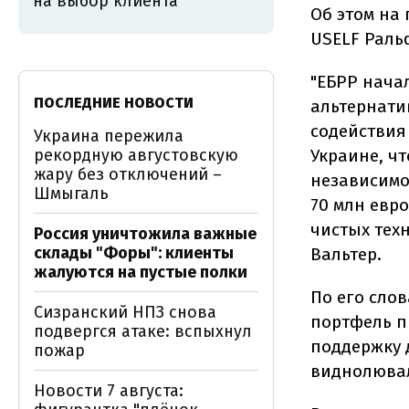
на выбор клиента
Об этом на
USELF Ральф
"ЕБРР нача
ПОСЛЕДНИЕ НОВОСТИ
альтернати
содействия
Украина пережила
рекордную августовскую
Украине, ч
жару без отключений –
независимо
Шмыгаль
70 млн евр
чистых техн
Россия уничтожила важные
склады "Форы": клиенты
Вальтер.
жалуются на пустые полки
По его сло
Сизранский НПЗ снова
портфель п
подвергся атаке: вспыхнул
поддержку 
пожар
виднолювал
Новости 7 августа: