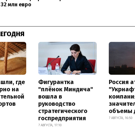
 32 млн евро
СЕГОДНЯ
шли, где
Фигурантка
Россия 
рно на
"плёнок Миндича"
"Укрнафт
ительной
вошла в
компани
ортов
руководство
значите
стратегического
объемы 
госпредприятия
7 АВГУСТА, 16:50
7 АВГУСТА, 17:10