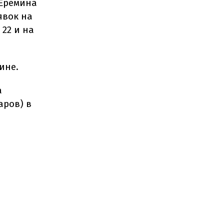
 Еремина
явок на
22 и на
ине.
а
аров) в