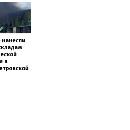
е нанесли
 складам
ческой
и в
етровской