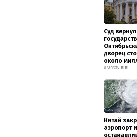
Суд вернул
государств
Октябрьск
дворец ст
около мил
8 АВГУСТА, 15:15
Китай зак
аэропорт 
останавли