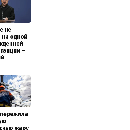
е не
 ни одной
жденной
станции –
ий
 пережила
ую
вскую жару