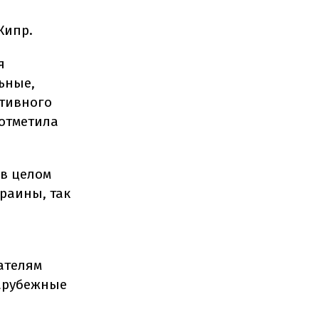
Кипр.
я
ьные,
тивного
 отметила
в целом
краины, так
ателям
зарубежные