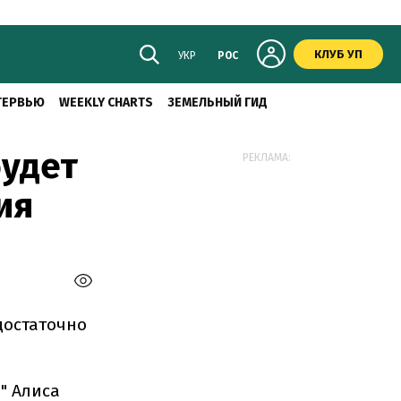
КЛУБ УП
УКР
РОС
ТЕРВЬЮ
WEEKLY CHARTS
ЗЕМЕЛЬНЫЙ ГИД
будет
РЕКЛАМА:
ия
достаточно
" Алиса