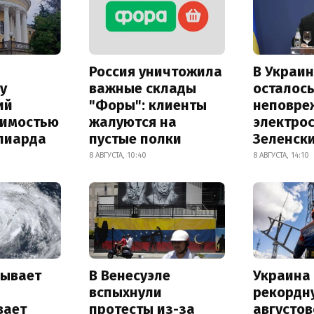
Россия уничтожила
В Украин
у
важные склады
осталось
ий
"Форы": клиенты
неповре
оимостью
жалуются на
электро
лиарда
пустые полки
Зеленск
8 АВГУСТА, 10:40
8 АВГУСТА, 14:10
рывает
В Венесуэле
Украина
и
вспыхнули
рекордн
вает
протесты из-за
августо