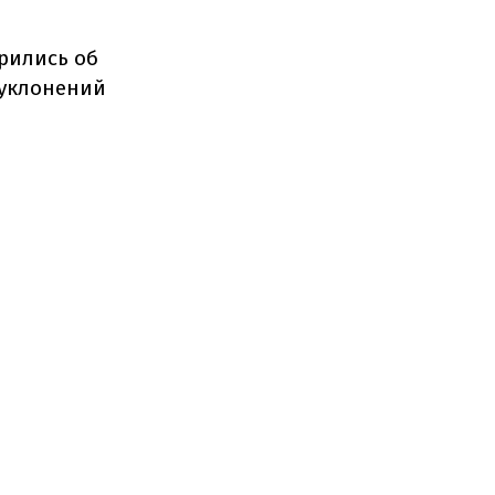
рились об
уклонений