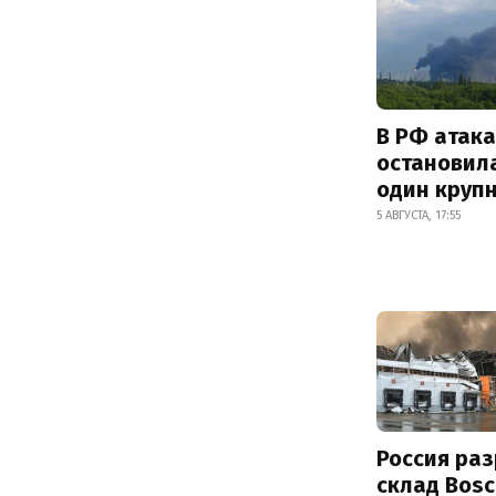
В РФ атак
остановил
один круп
5 АВГУСТА, 17:55
Россия ра
склад Bosc