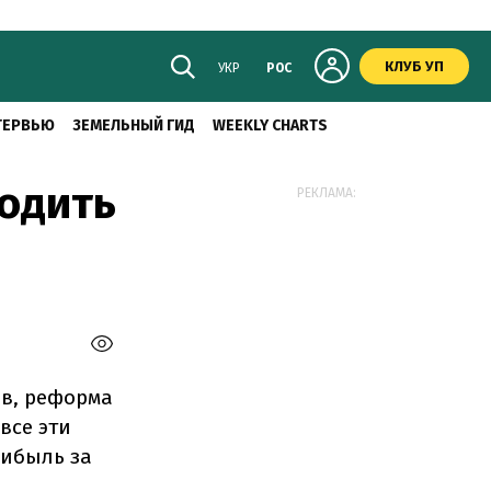
КЛУБ УП
УКР
РОС
ТЕРВЬЮ
ЗЕМЕЛЬНЫЙ ГИД
WEEKLY CHARTS
водить
РЕКЛАМА:
в, реформа
все эти
рибыль за