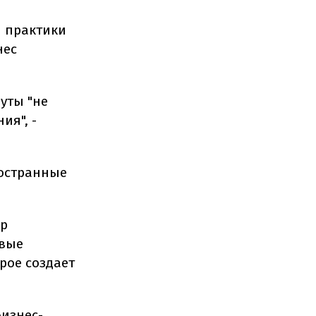
й практики
нес
уты "не
ия", -
ностранные
пр
евые
орое создает
бизнес-