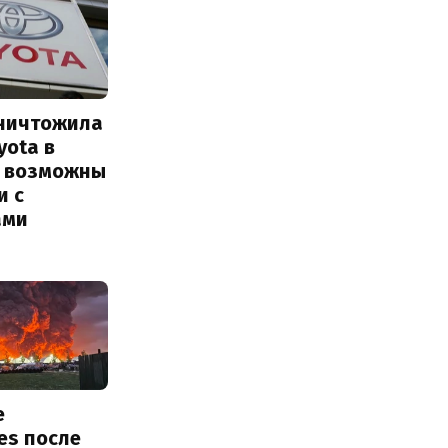
уничтожила
yota в
: возможны
и с
ами
е
ies после