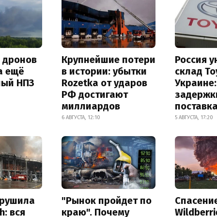
а дронов
Крупнейшие потери
Россия 
а ещё
в истории: убытки
склад To
ный НПЗ
Rozetka от ударов
Украине
РФ достигают
задержк
миллиардов
поставк
6 АВГУСТА, 12:10
5 АВГУСТА, 17:20
зрушила
"Рынок пройдет по
Спасени
h: вся
краю". Почему
Wildberr