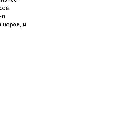
сов
но
фшоров, и