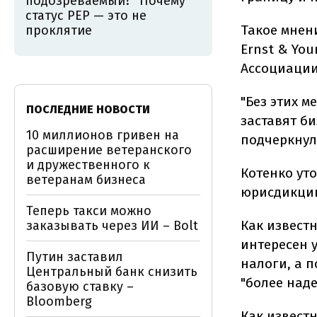
подозреваемый?" Почему
статус PEP — это не
Такое мнен
проклятие
Ernst & Yo
Ассоциации
"Без этих 
ПОСЛЕДНИЕ НОВОСТИ
заставят би
10 миллионов гривен на
подчеркнул
расширение ветеранского
и дружественного к
Котенко ут
ветеранам бизнеса
юрисдикции
Теперь такси можно
Как известн
заказывать через ИИ – Bolt
интересен 
Путин заставил
налоги, а п
Центральный банк снизить
"более над
базовую ставку –
Bloomberg
Как известн