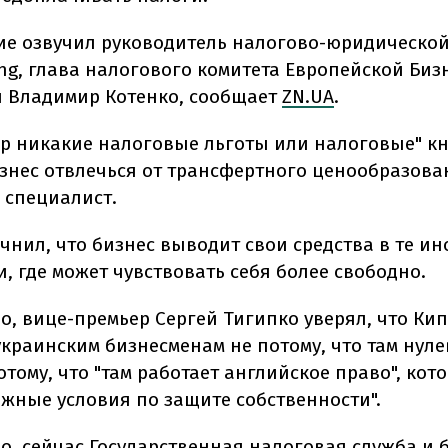
ие озвучил руководитель налогово-юридическо
ung, глава налогового комитета Европейской Биз
 Владимир Котенко, сообщает
ZN.UA
.
мер никакие налоговые льготы или налоговые" кн
знес отвлечься от трансфертного ценообразован
 специалист.
очнил, что бизнес выводит свои средства в те и
, где может чувствовать себя более свободно.
о, вице-премьер Сергей Тигипко уверял, что Ки
украинским бизнесменам не потому, что там нул
отому, что "там работает английское право", кот
ежные условия по защите собственности".
о, сейчас Государственная налоговая служба и 