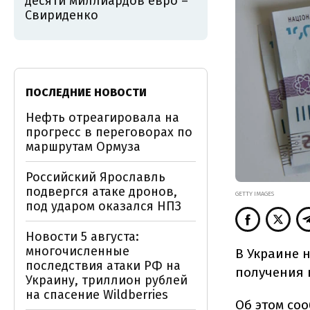
десяти миллиардов евро –
Свириденко
ПОСЛЕДНИЕ НОВОСТИ
Нефть отреагировала на
прогресс в переговорах по
маршрутам Ормуза
Российский Ярославль
подвергся атаке дронов,
GETTY IMAGES
под ударом оказался НПЗ
Новости 5 августа:
многочисленные
В Украине 
последствия атаки РФ на
получения 
Украину, триллион рублей
на спасение Wildberries
Об этом
соо