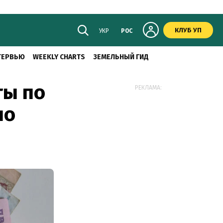
КЛУБ УП
УКР
РОС
ТЕРВЬЮ
WEEKLY CHARTS
ЗЕМЕЛЬНЫЙ ГИД
ты по
РЕКЛАМА:
по