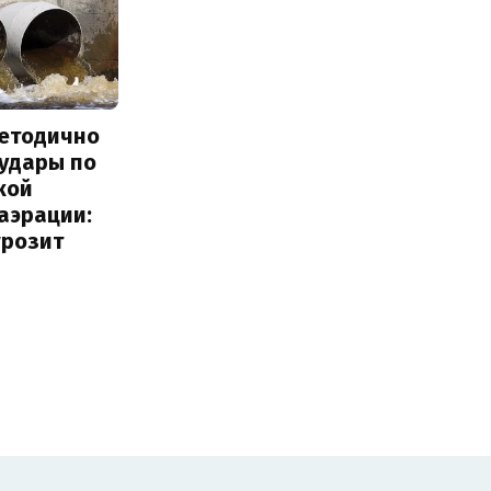
методично
 удары по
кой
аэрации:
грозит