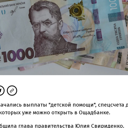
начались выплаты "детской помощи", спецсчета 
которых уже можно открыть в Ощадбанке.
бщила глава
правительства Юлия Свириденко.