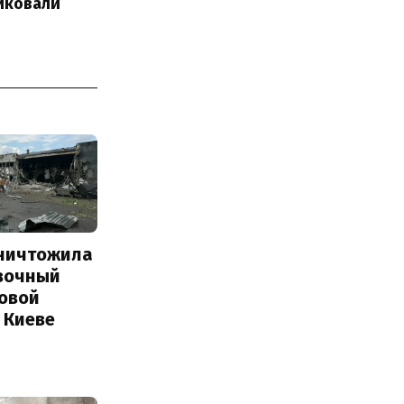
иковали
уничтожила
вочный
Новой
 Киеве