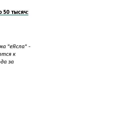
 50 тысяч:
а "еЯсла" -
ются к
да за