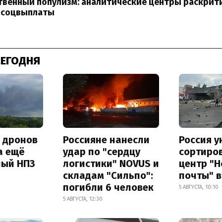
твенный популизм: аналитические центры раскрит
 соцвыплаты
СЕГОДНЯ
а дронов
Россияне нанесли
Россия 
а ещё
удар по "сердцу
сортиро
ный НПЗ
логистики" NOVUS и
центр "
складам "Сильпо":
почты" в
погибли 6 человек
5 АВГУСТА, 10:10
5 АВГУСТА, 12:30