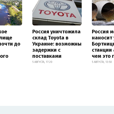
кое
Россия уничтожила
Россия 
лище
склад Toyota в
наносит
почти до
Украине: возможны
Бортниц
задержки с
станции 
ного
поставками
чем это 
5 АВГУСТА, 17:20
5 АВГУСТА, 13:50