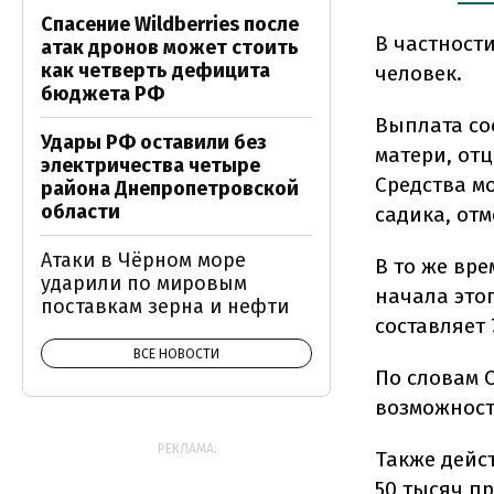
Спасение Wildberries после
В частности
атак дронов может стоить
как четверть дефицита
человек.
бюджета РФ
Выплата со
Удары РФ оставили без
матери, отц
электричества четыре
Средства м
района Днепропетровской
области
садика, от
Атаки в Чёрном море
В то же вре
ударили по мировым
начала этог
поставкам зерна и нефти
составляет 
ВСЕ НОВОСТИ
По словам 
возможносте
РЕКЛАМА:
Также дейс
50 тысяч п