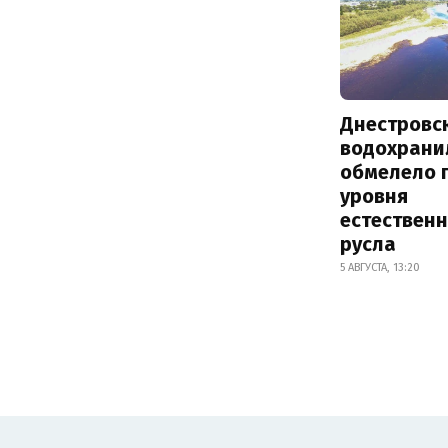
Днестровс
водохрани
обмелело 
уровня
естествен
русла
5 АВГУСТА, 13:20