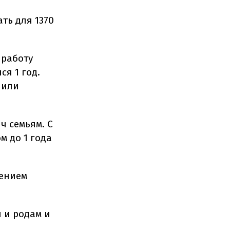
ть для 1370
 работу
ся 1 год.
 или
ч семьям.
С
м до 1 года
рением
 и родам и