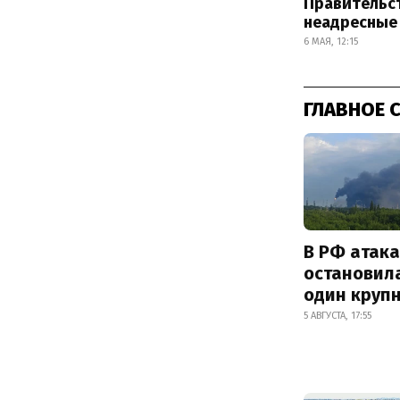
Правительс
неадресные
6 МАЯ, 12:15
ГЛАВНОЕ 
В РФ атак
остановил
один круп
5 АВГУСТА, 17:55