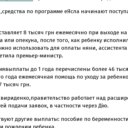
,
средства по программе еЯсла начинают поступа
ставляет 8 тысяч грн ежемесячно при выходе на
а или опекуна, после того, как ребенку исполнил
ожно использовать для оплаты няни, ассистента
метила премьер-министр.
мя
выплаты до 1 года перечислены более 46 тыся
о года ежемесячная помощь по уходу за ребенко
7 тысяч грн.
Свириденко,
правительство работает над расши
й подачи заявок, в частности через Дію.
твуют другие выплаты: пособие по беременности
ри рождении ребенка.