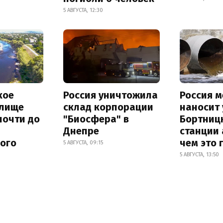
5 АВГУСТА, 12:30
кое
Россия уничтожила
Россия 
лище
склад корпорации
наносит
почти до
"Биосфера" в
Бортниц
Днепре
станции 
ного
чем это 
5 АВГУСТА, 09:15
5 АВГУСТА, 13:50