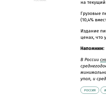
РЕКЛАМА:
на текущий
Грузовые п
(10,4% вмес
Издание пи
ценах, что 
Напомним:
В России
сн
среднегодов
минимальная
упал, и сре
РОССИЯ