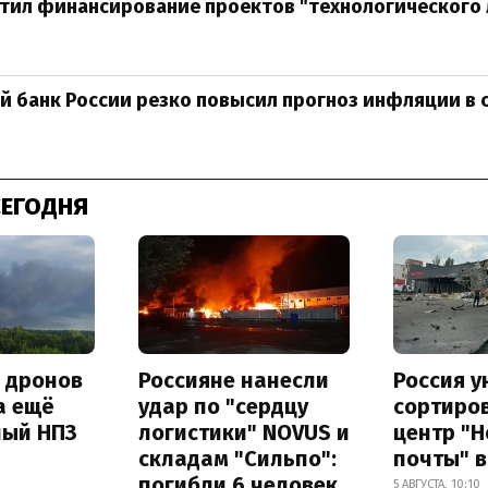
тил финансирование проектов "технологического
 банк России резко повысил прогноз инфляции в 
СЕГОДНЯ
а дронов
Россияне нанесли
Россия 
а ещё
удар по "сердцу
сортиро
ный НПЗ
логистики" NOVUS и
центр "
складам "Сильпо":
почты" в
погибли 6 человек
5 АВГУСТА, 10:10