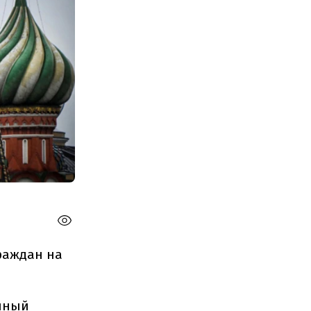
раждан на
нный