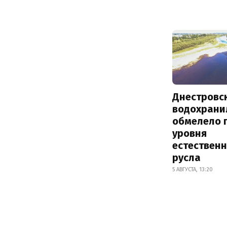
Днестровс
водохрани
обмелело 
уровня
естествен
русла
5 АВГУСТА, 13:20