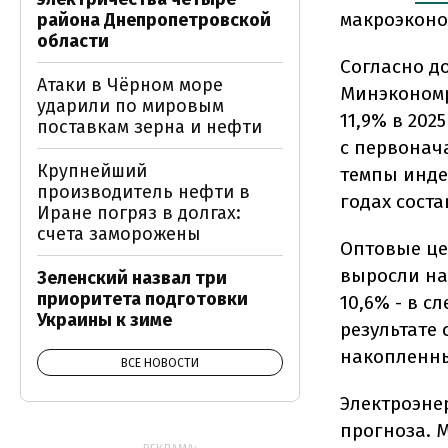
макроэконо
района Днепропетровской
области
Согласно д
Атаки в Чёрном море
Минэкономр
ударили по мировым
11,9% в 2025
поставкам зерна и нефти
с первонача
Крупнейший
темпы индек
производитель нефти в
годах соста
Иране погряз в долгах:
счета заморожены
Оптовые це
выросли на
Зеленский назвал три
приоритета подготовки
10,6% - в с
Украины к зиме
результате 
накопленны
ВСЕ НОВОСТИ
Электроэнер
прогноза. 