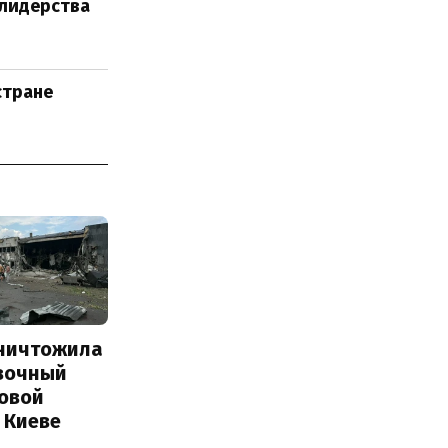
 лидерства
стране
уничтожила
вочный
Новой
 Киеве