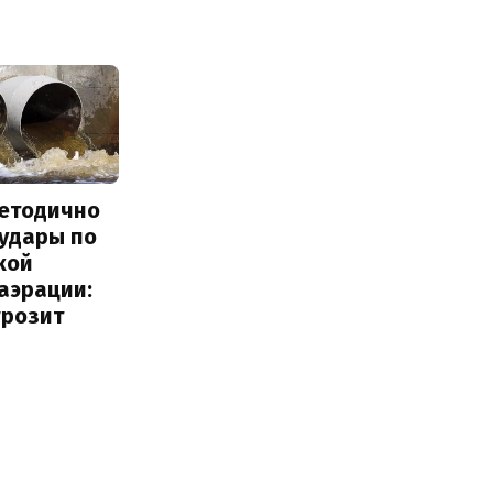
методично
 удары по
кой
аэрации:
грозит