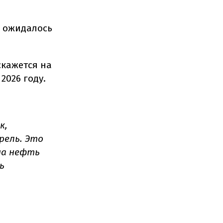
м ожидалось
скажется на
2026 году.
к,
рель.
Это
 на нефть
ь