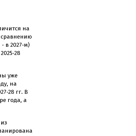
личится на
По сравнению
- в 2027-м)
2025-28
ны уже
ду, на
7-28 гг. В
ре года, а
 из
планирована