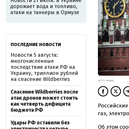
Новости 21 июля: в Украине
дорожает вода и топливо,
атаки на танкеры в Ормузе
ПОСЛЕДНИЕ НОВОСТИ
Новости 5 августа:
многочисленные
последствия атаки РФ на
Украину, триллион рублей
на спасение Wildberries
GETTY IMAGES
Спасение Wildberries после
атак дронов может стоить
как четверть дефицита
Российские
бюджета РФ
газ, электр
Удары РФ оставили без
Об этом
соо
электричества четыре