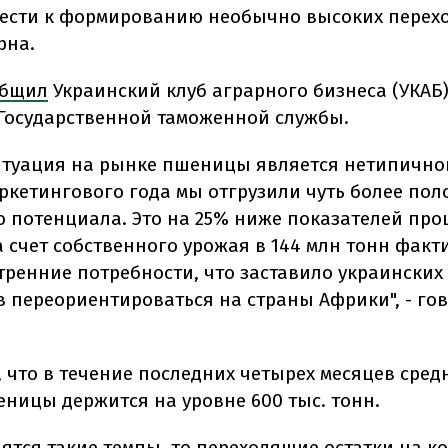
ести к формированию необычно высоких перех
рна.
общил
Украинский клуб аграрного бизнеса (УКАБ)
Государственной таможенной службы.
итуация на рынке пшеницы является нетипичной
ркетингового года мы отгрузили чуть более по
о потенциала. Это на 25% ниже показателей про
а счет собственного урожая в 144 млн тонн факт
тренние потребности, что заставило украинских
в переориентироваться на страны Африки", - гов
.
, что в течение последних четырех месяцев сре
еницы держится на уровне 600 тыс. тонн.
ятся такие темпы, то переходящие остатки на к