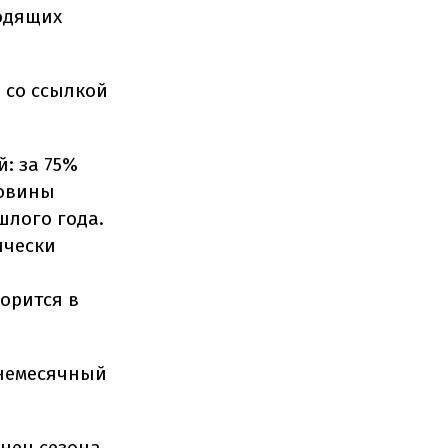
одящих
 со ссылкой
: за 75%
ловины
шлого года.
ически
орится в
днемесячный
онец сезона