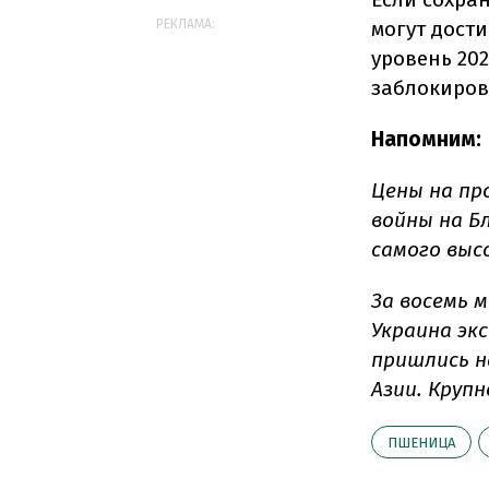
могут дост
РЕКЛАМА:
уровень 20
заблокиров
Напомним:
Цены на пр
войны на Б
самого выс
За восемь м
Украина эк
пришлись н
Азии. Круп
ПШЕНИЦА