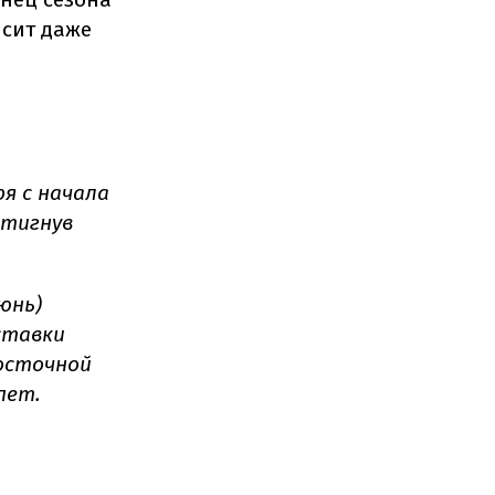
ысит даже
я с начала
стигнув
юнь)
ставки
осточной
пет.