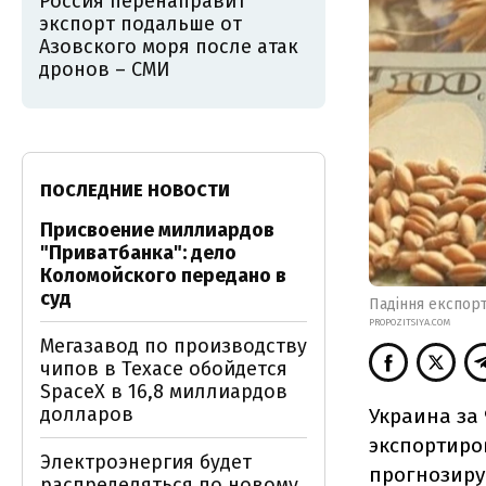
Россия перенаправит
экспорт подальше от
Азовского моря после атак
дронов – СМИ
ПОСЛЕДНИЕ НОВОСТИ
Присвоение миллиардов
"Приватбанка": дело
Коломойского передано в
суд
Падіння експор
PROPOZITSIYA.COM
Мегазавод по производству
чипов в Техасе обойдется
SpaceX в 16,8 миллиардов
долларов
Украина за 
экспортиро
Электроэнергия будет
прогнозиру
распределяться по новому