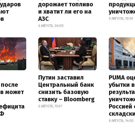
 ударов
дорожает топливо
продукц
ают
и хватит ли его на
уничтож
ов
АЗС
6 АВГУСТА, 10:50
6 АВГУСТА, 06:00
Путин заставил
PUMA оц
s после
Центральный банк
убытки в
ов может
снизить базовую
результа
ставку – Bloomberg
уничтож
дефицита
Россией 
6 АВГУСТА, 15:07
РФ
складск
6 АВГУСТА, 14:00