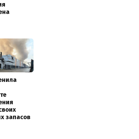
ия
ена
енила
те
ения
своих
их запасов