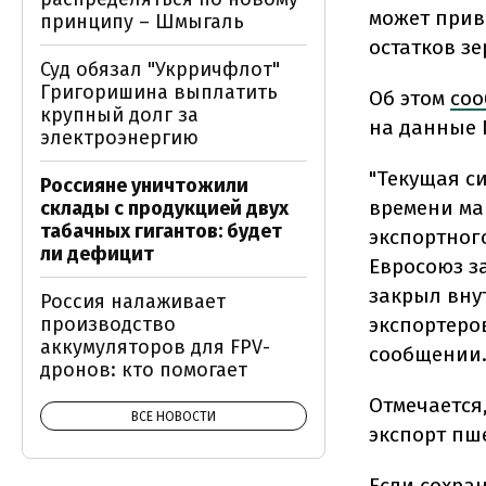
может прив
принципу – Шмыгаль
остатков зе
Суд обязал "Укрричфлот"
Григоришина выплатить
Об этом
со
крупный долг за
на данные 
электроэнергию
"Текущая с
Россияне уничтожили
времени ма
склады с продукцией двух
табачных гигантов: будет
экспортног
ли дефицит
Евросоюз з
закрыл вну
Россия налаживает
экспортеро
производство
аккумуляторов для FPV-
сообщении
дронов: кто помогает
Отмечается
ВСЕ НОВОСТИ
экспорт пш
Если сохран