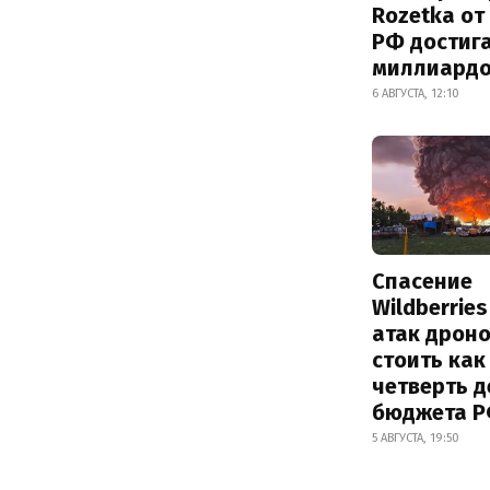
Rozetka от
РФ достиг
миллиард
6 АВГУСТА, 12:10
Спасение
Wildberrie
атак дрон
стоить как
четверть 
бюджета 
5 АВГУСТА, 19:50