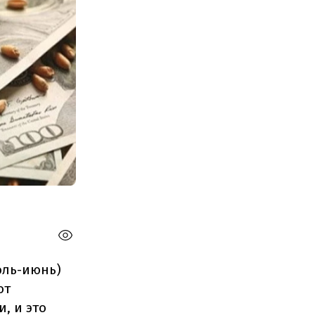
юль-июнь)
от
, и это