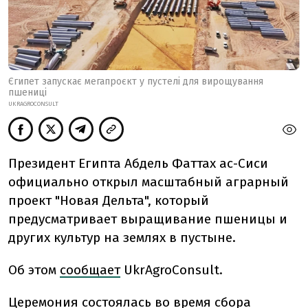
Єгипет запускає мегапроєкт у пустелі для вирощування
пшениці
UKRAGROCONSULT
Президент Египта Абдель Фаттах ас-Сиси
официально открыл масштабный аграрный
проект "Новая Дельта", который
предусматривает выращивание пшеницы и
других культур на землях в пустыне.
Об этом
сообщает
UkrAgroConsult.
Церемония состоялась во время сбора