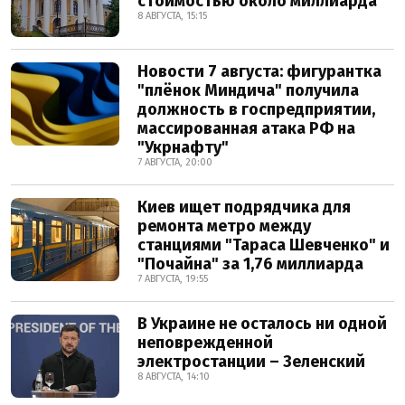
стоимостью около миллиарда
8 АВГУСТА, 15:15
Новости 7 августа: фигурантка
"плёнок Миндича" получила
должность в госпредприятии,
массированная атака РФ на
"Укрнафту"
7 АВГУСТА, 20:00
Киев ищет подрядчика для
ремонта метро между
станциями "Тараса Шевченко" и
"Почайна" за 1,76 миллиарда
7 АВГУСТА, 19:55
В Украине не осталось ни одной
неповрежденной
электростанции – Зеленский
8 АВГУСТА, 14:10