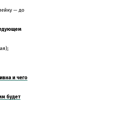
пейку —
до
следующем
ая);
ивна и чего
им будет