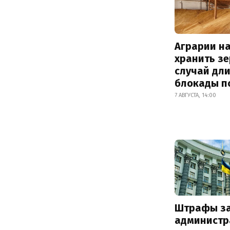
Аграрии на
хранить зе
случай дл
блокады п
7 АВГУСТА, 14:00
Штрафы з
администр