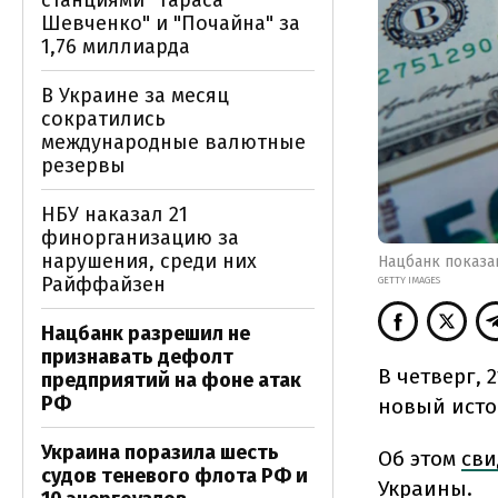
станциями "Тараса
Шевченко" и "Почайна" за
1,76 миллиарда
В Украине за месяц
сократились
международные валютные
резервы
НБУ наказал 21
финорганизацию за
нарушения, среди них
Нацбанк показав
Райффайзен
GETTY IMAGES
Нацбанк разрешил не
признавать дефолт
В четверг, 
предприятий на фоне атак
РФ
новый исто
Украина поразила шесть
Об этом
сви
судов теневого флота РФ и
Украины.