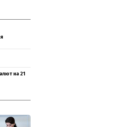
ля
алют на 21