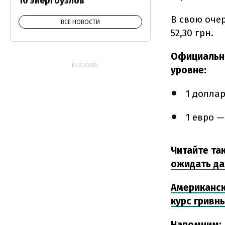
10 энергоузлов
В свою оче
ВСЕ НОВОСТИ
52
,30 грн
.
Официальны
РЕКЛАМА:
уровне:
1 доллар
1 евро —
Читайте та
ожидать д
Американск
курс гривны
Напомним: