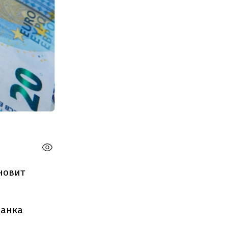
ановит
банка