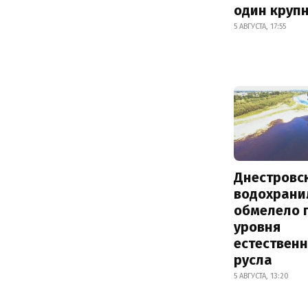
один круп
5 АВГУСТА, 17:55
Днестровс
водохрани
обмелело 
уровня
естествен
русла
5 АВГУСТА, 13:20