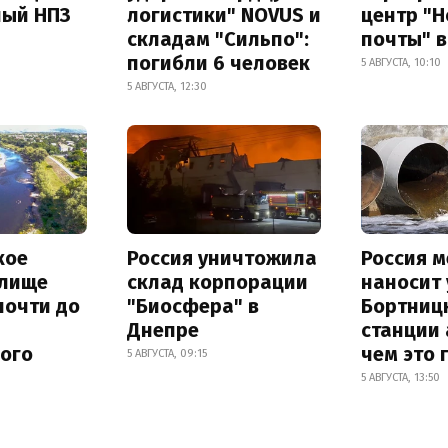
ный НПЗ
логистики" NOVUS и
центр "
складам "Сильпо":
почты" в
погибли 6 человек
5 АВГУСТА, 10:10
5 АВГУСТА, 12:30
кое
Россия уничтожила
Россия 
лище
склад корпорации
наносит
почти до
"Биосфера" в
Бортниц
Днепре
станции 
ного
чем это 
5 АВГУСТА, 09:15
5 АВГУСТА, 13:50