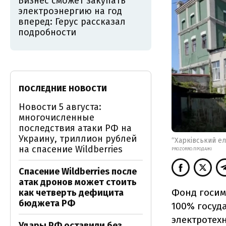
Бизнес сможет закупать
электроэнергию на год
вперед: Герус рассказал
подробности
ПОСЛЕДНИЕ НОВОСТИ
Новости 5 августа:
многочисленные
последствия атаки РФ на
Украину, триллион рублей
“Харківський ел
на спасение Wildberries
PROZORRO.ПРОДАЖІ
Спасение Wildberries после
атак дронов может стоить
Фонд госим
как четверть дефицита
бюджета РФ
100% госуд
электротехн
Удары РФ оставили без