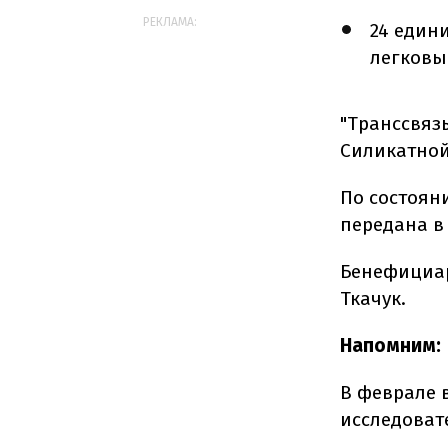
РЕКЛАМА:
24 един
легковы
"Транссвязь
Силикатной
По состоян
передана в 
Бенефициар
Ткачук.
Напомним:
В феврале 
исследоват