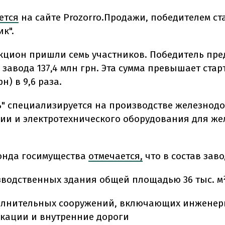
ется
на сайте Prozorro.Продажи, победителем с
ик".
укцион пришли семь участников. Победитель пр
завода 137,4 млн грн. Эта сумма превышает ста
рн) в 9,6 раза.
ь" специализируется на производстве железнод
ии и электротехнического оборудования для же
онда госимущества
отмечается,
что в состав заво
зводственных здания общей площадью 36 тыс. м²
олнительных сооружений, включающих инженерн
кации и внутренние дороги