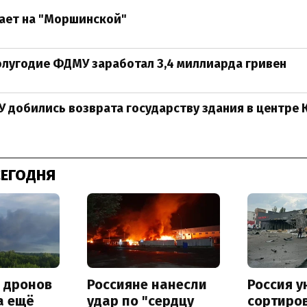
ает на "Моршинской"
олугодие ФДМУ заработал 3,4 миллиарда гривен
 добились возврата государству здания в центре 
СЕГОДНЯ
а дронов
Россияне нанесли
Россия 
а ещё
удар по "сердцу
сортиро