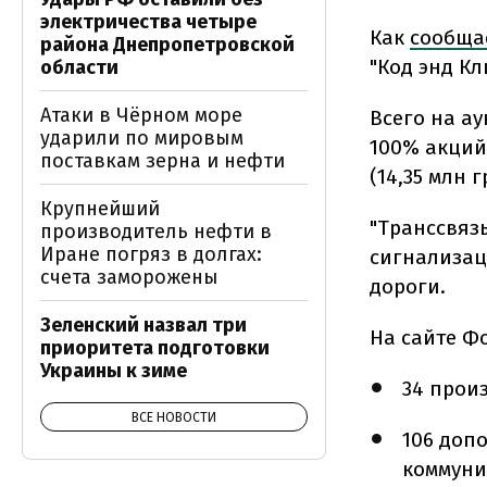
электричества четыре
Как
сообща
района Днепропетровской
"Код энд Кл
области
Атаки в Чёрном море
Всего на а
ударили по мировым
100% акций 
поставкам зерна и нефти
(14,35 млн г
Крупнейший
"Транссвяз
производитель нефти в
Иране погряз в долгах:
сигнализац
счета заморожены
дороги.
Зеленский назвал три
На сайте Ф
приоритета подготовки
Украины к зиме
34 прои
ВСЕ НОВОСТИ
106 доп
коммуни