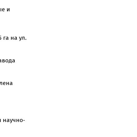
ые и
 га на ул.
завода
лена
н научно-