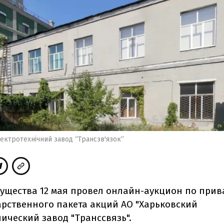
ектротехнічний завод “Трансзв'язок”
ущества 12 мая провел онлайн-аукцион по при
арственного пакета акций АО "Харьковский
ический завод "Транссвязь".