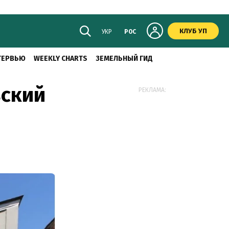
КЛУБ УП
УКР
РОС
ТЕРВЬЮ
WEEKLY CHARTS
ЗЕМЕЛЬНЫЙ ГИД
вский
РЕКЛАМА: