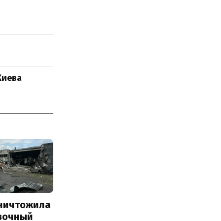
Киева
уничтожила
вочный