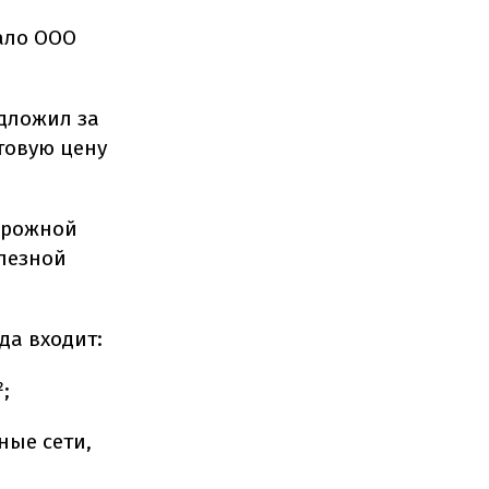
тало ООО
едложил за
ртовую цену
орожной
лезной
да входит:
;
ые сети,