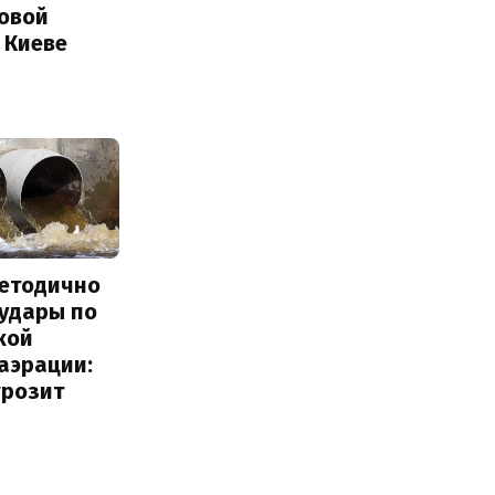
Новой
 Киеве
методично
 удары по
кой
аэрации:
грозит